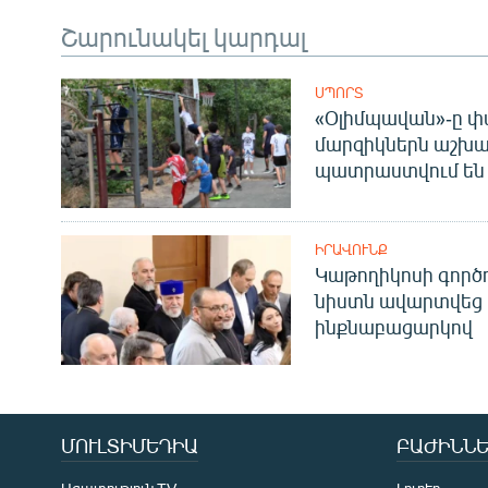
Շարունակել կարդալ
ՍՊՈՐՏ
«Օլիմպավան»-ը փ
մարզիկներն աշխա
պատրաստվում են 
ԻՐԱՎՈՒՆՔ
Կաթողիկոսի գոր
նիստն ավարտվեց
ինքնաբացարկով
ՄՈՒԼՏԻՄԵԴԻԱ
ԲԱԺԻՆՆԵ