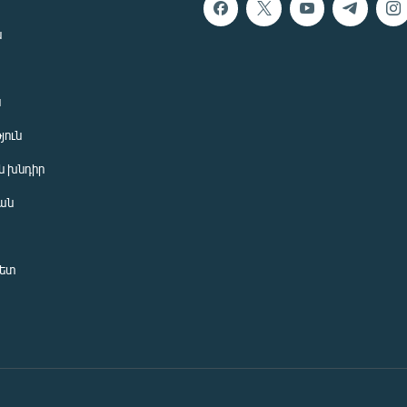
ն
ն
յուն
 խնդիր
ան
նետ