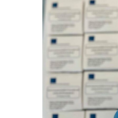
ՄԻՋԱԶԳԱՅԻՆ
ՄՇԱԿՈՒՅԹ
ՍՊՈՐՏ
ՄԵԿՆԱԲԱՆՈՒԹՅՈՒՆ
ՏՏ ԵՒ ԻՆՏԵՐՆԵՏ
ԿՈՐՈՆԱՎԻՐՈՒՍ
ԱՐԽԻՎ
ՏԵՍԱՆՅՈՒԹԵՐ
ԲԱՆԱՎԵՃ
ՁԳՏԵԼՈՎ ԼԱՎԱԳՈՒՅՆԻՆ
ՓՈԴՔԱՍԹ