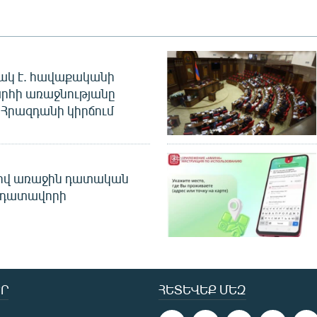
ակ է. հավաքականի
րհի առաջնությանը
Հրազդանի կիրճում
ծով առաջին դատական
 դատավորի
Ր
ՀԵՏԵՎԵՔ ՄԵԶ