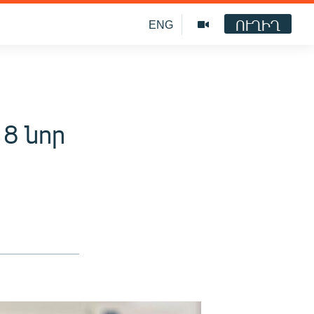
ՈՒՂԻՂ
ENG
8 նոր