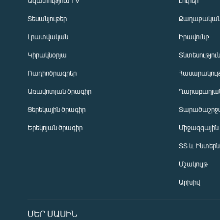
Ազատություն TV
Լուրեր
Տեսանյութեր
Քաղաքակա
Լրատվական
Իրավունք
Կիրակնօրյա
Տնտեսությու
Ռադիոծրագրեր
Հասարակութ
Առավոտյան ծրագիր
Ղարաբաղյան
Ցերեկային ծրագիր
Տարածաշրջ
Հայերեն
Երեկոյան ծրագիր
Միջազգային
English
ՏՏ և Ինտեր
Русский
Մշակույթ
ՀԵՏԵՎԵՔ ՄԵԶ
Արխիվ
ՄԵՐ ՄԱՍԻՆ