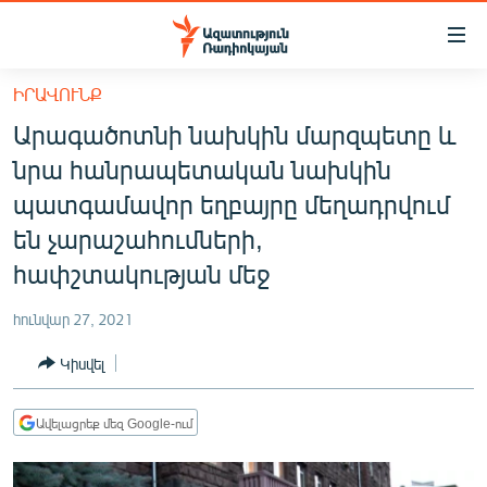
Մատչելիության
հղումներ
Անցնել
ԻՐԱՎՈՒՆՔ
հիմնական
ԱԶԱՏՈՒԹՅՈՒՆ TV
Արագածոտնի նախկին մարզպետը և
բովանդակությանը
ՀԱՅԱՍՏԱՆ
Անցնել
նրա հանրապետական նախկին
հիմնական
ՔԱՂԱՔԱԿԱՆ
պատգամավոր եղբայրը մեղադրվում
մենյուին
ԸՆՏՐՈՒԹՅՈՒՆՆԵՐ 2026
են չարաշահումների,
Որոնում
հափշտակության մեջ
ԻՐԱՎՈՒՆՔ
ՀԱՍԱՐԱԿՈՒԹՅՈՒՆ
հունվար 27, 2021
ՏՆՏԵՍՈՒԹՅՈՒՆ
Կիսվել
ՂԱՐԱԲԱՂ
Ավելացրեք մեզ Google-ում
ՊԱՏԵՐԱԶՄԻ 6 ՇԱԲԱԹՆԵՐԸ
ՏԱՐԱԾԱՇՐՋԱՆ