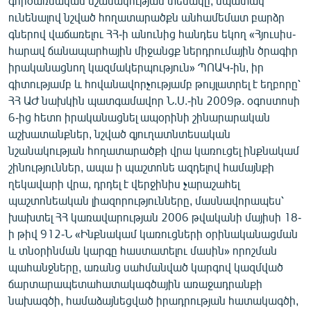
գործառնական նշանակության տեսակը, նպատակ
ունենալով նշված հողատարածքն անհամեմատ բարձր
գներով վաճառելու ՀՀ-ի անունից հանդես եկող «Հյուսիս-
հարավ ճանապարհային միջանցք ներդրումային ծրագիր
իրականացնող կազմակերպություն» ՊՈԱԿ-ին, իր
գիտությամբ և հովանավորչությամբ թույլատրել է եղբորը՝
ՀՀ ԱԺ նախկին պատգամավոր Ն.Ս.-ին 2009թ. օգոստոսի
6-ից հետո իրականացնել ապօրինի շինարարական
աշխատանքներ, նշված գյուղատնտեսական
նշանակության հողատարածքի վրա կառուցել ինքնակամ
շինություններ, ապա ի պաշտոնե ազդելով համայնքի
ղեկավարի վրա, դրդել է վերջինիս չարաշահել
պաշտոնեական լիազորությունները, մասնավորապես՝
խախտել ՀՀ կառավարության 2006 թվականի մայիսի 18-
ի թիվ 912-Ն «Ինքնակամ կառուցների օրինականացման
և տնօրինման կարգը հաստատելու մասին» որոշման
պահանջները, առանց սահմանված կարգով կազմված
ճարտարապետահատակագծային առաջադրանքի
նախագծի, համաձայնեցված իրադրության հատակագծի,