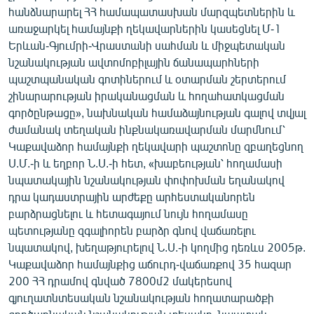
հանձնարարել ՀՀ համապատասխան մարզպետներին և
առաջարկել համայնքի ղեկավարներին կասեցնել Մ-1
Երևան-Գյումրի-Վրաստանի սահման և միջպետական
նշանակության ավտոմոբիլային ճանապարհների
պաշտպանական գոտիներում և օտարման շերտերում
շինարարության իրականացման և հողահատկացման
գործընթացը», նախնական համաձայնության գալով տվյալ
ժամանակ տեղական ինքնակառավարման մարմնում՝
Կաքավաձոր համայնքի ղեկավարի պաշտոնը զբաղեցնող
Ս.Մ.-ի և եղբոր Ն.Ս.-ի հետ, «խաբեության՝ հողամասի
նպատակային նշանակության փոփոխման եղանակով
դրա կադաստրային արժեքը արհեստականորեն
բարձրացնելու և հետագայում նույն հողամասը
պետությանը զգալիորեն բարձր գնով վաճառելու
նպատակով, խեղաթյուրելով Ն.Ս.-ի կողմից դեռևս 2005թ.
Կաքավաձոր համայնքից աճուրդ-վաճառքով 35 հազար
200 ՀՀ դրամով գնված 7800մ2 մակերեսով
գյուղատնտեսական նշանակության հողատարածքի