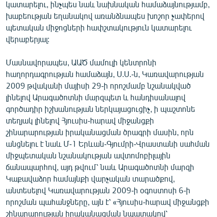
կատարելու, ինչպես նաև նախնական համաձայնությամբ,
English
խաբեության եղանակով առանձնապես խոշոր չափերով
Русский
պետական միջոցների հափշտակություն կատարելու
վերաբերյալ:
ՀԵՏԵՎԵՔ ՄԵԶ
Մասնավորապես, ԱԱԾ մամուլի կենտրոնի
հաղորդագրության համաձայն, Ս.Ս.-ն, Կառավարության
2009 թվականի մայիսի 29-ի որոշմամբ նշանակված
լինելով Արագածոտնի մարզպետ և հանդիսանալով
գործադիր իշխանության ներկայացուցիչ, ի պաշտոնե
«Ազատության» բոլոր կայքերը
տեղյակ լինելով Հյուսիս-հարավ միջանցքի
շինարարության իրականացման ծրագրի մասին, որն
անցնելու է նաև Մ-1 Երևան-Գյումրի-Վրաստանի սահման
միջպետական նշանակության ավտոմոբիլային
ճանապարհով, այդ թվում՝ նաև Արագածոտնի մարզի
Կաքավաձոր համայնքի վարչական տարածքով,
անտեսելով Կառավարության 2009-ի օգոստոսի 6-ի
որոշման պահանջները, այն է՝ «Հյուսիս-հարավ միջանցքի
շինարարության իրականացման նպատակով՝