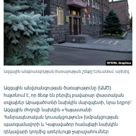
ՄԻՋԱԶԳԱՅԻՆ
ՄՇԱԿՈՒՅԹ
ՍՊՈՐՏ
ՄԵԿՆԱԲԱՆՈՒԹՅՈՒՆ
ՏՏ ԵՒ ԻՆՏԵՐՆԵՏ
ԿՈՐՈՆԱՎԻՐՈՒՍ
ԱՐԽԻՎ
Ազգային անվտանգության ծառայության շենքը Երևանում, արխիվ
ՏԵՍԱՆՅՈՒԹԵՐ
Ազգային անվտանգության ծառայությունը (ԱԱԾ)
ԲԱՆԱՎԵՃ
հայտնում է, որ ձեռք են բերվել բավարար փաստական
տվյալներ Արագածոտնի նախկին մարզպետի, նրա եղբոր՝
ՁԳՏԵԼՈՎ ԼԱՎԱԳՈՒՅՆԻՆ
Ազգային ժողովի նախկին «Հայաստանի
ՓՈԴՔԱՍԹ
Հանրապետական կուսակցություն» խմբակցության
պատգամավորի և Կաքավաձոր համայնքի նախկին
Հայերեն
ղեկավարի կողմից առերևույթ չարաշահումներ