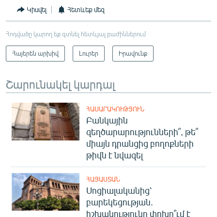
Կիսվել
Հետևեք մեզ
Հոդվածը կարող եք գտնել հետևյալ բաժիններում
Հայերեն արխիվ
Լուրեր
Իրավունք
Շարունակել կարդալ
ՀԱՍԱՐԱԿՈՒԹՅՈՒՆ
Բանկային
զեղծարարությունների՞, թե՞
միայն դրանցից բողոքների
թիվն է նվազել
ՀԱՅԱՍՏԱՆ
Սոցիալականից՝
բարեկեցության.
իշխանությունը փոխո՞ւմ է