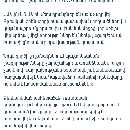
գումարը», - շարունակում է ԱԱԾ մամուլի կենտրոնը։
Ս.Ս.-ին և Ն.Ս.-ին մեղադրանքներ են առաջադրվել
Քրեական օրենսգրքի համապատասխան հոդվածներով և
կալանավորումը որպես խափանման միջոց կիրառելու
վերաբերյալ միջնորդություններ են ներկայացվել Երևան
քաղաքի ընդհանուր իրավասության դատարան:
Նույն գործի շրջանակներում պաշտոնեական
լիազորությունները չարաշահելու և առանձնապես խոշոր
չափերով խարդախությանն օժանդակելու կասկածանքով
հարցաքննվել է նաև Կաքավաձոր համայնքի ղեկավարը,
ով տվել է խոստովանական ցուցմունքներ:
Ձեռնարկված անհետաձգելի քննչական
գործողությունների արդյունքում Ն.Ս.-ի բնակարանում
կատարված խուզարկությամբ հայտնաբերվել և
առգրավվել են սեփականության իրավունքի գրանցման
բազմաթիվ վկայագրեր: