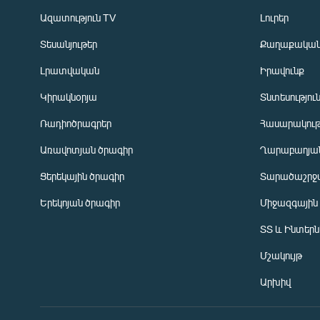
Ազատություն TV
Լուրեր
Տեսանյութեր
Քաղաքակա
Լրատվական
Իրավունք
Կիրակնօրյա
Տնտեսությու
Ռադիոծրագրեր
Հասարակութ
Առավոտյան ծրագիր
Ղարաբաղյան
Ցերեկային ծրագիր
Տարածաշրջ
Հայերեն
Երեկոյան ծրագիր
Միջազգային
English
ՏՏ և Ինտեր
Русский
Մշակույթ
ՀԵՏԵՎԵՔ ՄԵԶ
Արխիվ