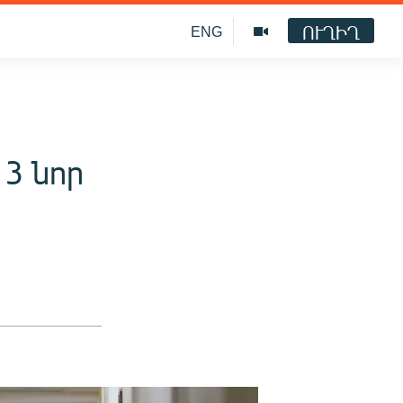
ՈՒՂԻՂ
ENG
3 նոր