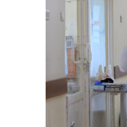
ՄԻՋԱԶԳԱՅԻՆ
ՄՇԱԿՈՒՅԹ
ՍՊՈՐՏ
ՄԵԿՆԱԲԱՆՈՒԹՅՈՒՆ
ՏՏ ԵՒ ԻՆՏԵՐՆԵՏ
ԿՈՐՈՆԱՎԻՐՈՒՍ
ԱՐԽԻՎ
ՏԵՍԱՆՅՈՒԹԵՐ
ԲԱՆԱՎԵՃ
ՁԳՏԵԼՈՎ ԼԱՎԱԳՈՒՅՆԻՆ
ՓՈԴՔԱՍԹ