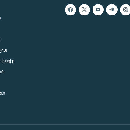
ն
ն
յուն
 խնդիր
ան
նետ