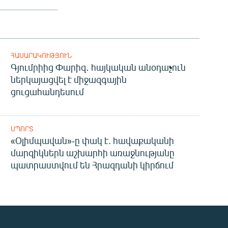
ՀԱՍԱՐԱԿՈՒԹՅՈՒՆ
Գյումրիից Փարիզ․ հայկական անօդաչուն
ներկայացվել է միջազգային
ցուցահանդեսում
ՍՊՈՐՏ
«Օլիմպավան»-ը փակ է. հավաքականի
մարզիկներն աշխարհի առաջնությանը
պատրաստվում են Հրազդանի կիրճում