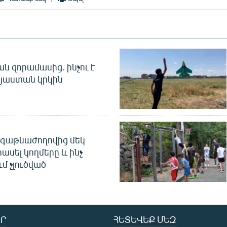
 զորամասից. ինչու է
այաստան կրկին
գաթնաժողովից մեկ
հասել կողմերը և ինչ
ւմ չլուծված
Ր
ՀԵՏԵՎԵՔ ՄԵԶ