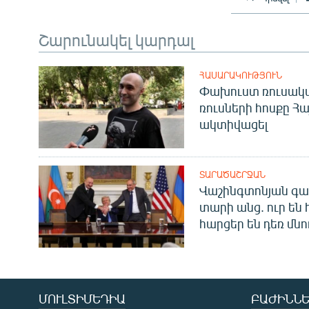
Շարունակել կարդալ
ՀԱՍԱՐԱԿՈՒԹՅՈՒՆ
Փախուստ ռուսական
ռուսների հոսքը Հ
ակտիվացել
ՏԱՐԱԾԱՇՐՋԱՆ
Վաշինգտոնյան գա
տարի անց. ուր են 
հարցեր են դեռ մնո
ՄՈՒԼՏԻՄԵԴԻԱ
ԲԱԺԻՆՆԵ