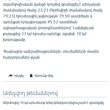
սեյսմոլոգիական ցանցի կողմից գրանցվել է տեղական
English
ժամանակով ժամը 23:23 (Գրինվիչի ժամանակով ժամը
Русский
19:23) հյուսիսային լայնության 39.50 աստիճան և
արևելյան երկայնության 45.52 աստիճան
ՀԵՏԵՎԵՔ ՄԵԶ
աշխարհագրական կոորդինատներով՝ Նախիջևան
քաղաքից 33 կմ հյուսիս-արևելք, օջախի 10 կմ
խորությամբ։
Հնարավոր ավերածությունների, տուժածների մասին
հաղորդումներ չկան։
«Ազատության» բոլոր կայքերը
Կիսվել
Հետևեք մեզ
Առնչվող թեմաներով
Ջերմուկից 10 կմ արևմուտք երեկ երեկոյան երկրաշարժ է գրանցվել