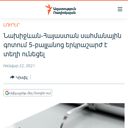
Մատչելիության
հղումներ
Անցնել
ԼՈՒՐԵՐ
հիմնական
ԱԶԱՏՈՒԹՅՈՒՆ TV
Նախիջևան-Հայաստան սահմանային
բովանդակությանը
ՀԱՅԱՍՏԱՆ
Անցնել
գոտում 5-բալլանոց երկրաշարժ է
հիմնական
ՔԱՂԱՔԱԿԱՆ
տեղի ունեցել
մենյուին
ԸՆՏՐՈՒԹՅՈՒՆՆԵՐ 2026
Որոնում
հունվար 22, 2021
ԻՐԱՎՈՒՆՔ
Կիսվել
ՀԱՍԱՐԱԿՈՒԹՅՈՒՆ
ՏՆՏԵՍՈՒԹՅՈՒՆ
Ավելացրեք մեզ Google-ում
ՂԱՐԱԲԱՂ
ՊԱՏԵՐԱԶՄԻ 6 ՇԱԲԱԹՆԵՐԸ
ՏԱՐԱԾԱՇՐՋԱՆ