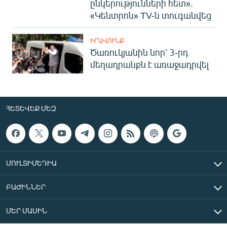
ընկերությունների հետ».
«Կենտրոն» TV-ն տուգանվեց
ԻՐԱՎՈՒՆՔ
Ծառուկյանին նոր՝ 3-րդ
մեղադրանքն է առաջադրվել
ՀԵՏԵՎԵՔ ՄԵԶ
ՄՈՒԼՏԻՄԵԴԻԱ
ԲԱԺԻՆՆԵՐ
ՄԵՐ ՄԱՍԻՆ