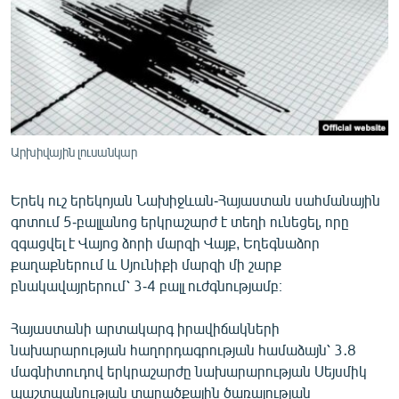
ՄԻՋԱԶԳԱՅԻՆ
ՄՇԱԿՈՒՅԹ
ՍՊՈՐՏ
ՄԵԿՆԱԲԱՆՈՒԹՅՈՒՆ
ՏՏ ԵՒ ԻՆՏԵՐՆԵՏ
Արխիվային լուսանկար
ԿՈՐՈՆԱՎԻՐՈՒՍ
Երեկ ուշ երեկոյան Նախիջևան-Հայաստան սահմանային
ԱՐԽԻՎ
գոտում 5-բալլանոց երկրաշարժ է տեղի ունեցել, որը
ՏԵՍԱՆՅՈՒԹԵՐ
զգացվել է Վայոց ձորի մարզի Վայք, Եղեգնաձոր
քաղաքներում և Սյունիքի մարզի մի շարք
ԲԱՆԱՎԵՃ
բնակավայրերում՝ 3-4 բալլ ուժգնությամբ։
ՁԳՏԵԼՈՎ ԼԱՎԱԳՈՒՅՆԻՆ
Հայաստանի արտակարգ իրավիճակների
ՓՈԴՔԱՍԹ
նախարարության հաղորդագրության համաձայն՝ 3․8
մագնիտուդով երկրաշարժը նախարարության Սեյսմիկ
Հայերեն
պաշտպանության տարածքային ծառայության