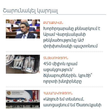
Շարունակել կարդալ
ՔԱՂԱՔԱԿԱՆ
Խորհրդարանը քննարկում է
Արամ Վարդևանյանի
թեկնածությունը ԱԺ
փոխխոսնակի պաշտոնում
ՏՆՏԵՍՈՒԹՅՈՒՆ
450 միլիոն դրամ
աջակցություն՝
ձկնաբույծներին. կլուծի՞
ոլորտի խնդիրները
ՀԱՍԱՐԱԿՈՒԹՅՈՒՆ
«Առյուծ եմ տեսնում,
ասոցացնում եմ Ծառուկյանի