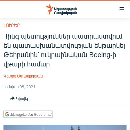
Մատչելիության
հղումներ
Անցնել
ԼՈՒՐԵՐ
հիմնական
ԱԶԱՏՈՒԹՅՈՒՆ TV
Հինգ պետություններ պատրաստվում
բովանդակությանը
ՀԱՅԱՍՏԱՆ
Անցնել
են պատասխանատվության ենթարկել
հիմնական
ՔԱՂԱՔԱԿԱՆ
Թեհրանին՝ ուկրաինական Boeing-ի
մենյուին
ԸՆՏՐՈՒԹՅՈՒՆՆԵՐ 2026
վթարի համար
Որոնում
ԻՐԱՎՈՒՆՔ
Գեւորգ Ստամբոլցյան
ՀԱՍԱՐԱԿՈՒԹՅՈՒՆ
հունվար 08, 2021
ՏՆՏԵՍՈՒԹՅՈՒՆ
Կիսվել
ՂԱՐԱԲԱՂ
ՊԱՏԵՐԱԶՄԻ 6 ՇԱԲԱԹՆԵՐԸ
Ավելացրեք մեզ Google-ում
ՏԱՐԱԾԱՇՐՋԱՆ