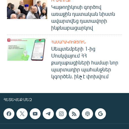
ԻՐԱՎՈՒՆՔ
Կաթողիկոսի գործով
առաջին դատական նիստն
ավարտվեց դատավորի
ինքնաբացարկով
ՀԱՍԱՐԱԿՈՒԹՅՈՒՆ
Սեպտեմբերի 1-ից
Մոսկվայում ՀՀ
քաղաքացիների համար նոր
պարտադիր պահանջներ
կգործեն. ինչ է փոխվում
ՀԵՏԵՎԵՔ ՄԵԶ