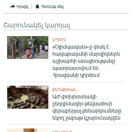
Կիսվել
Հետևեք մեզ
Շարունակել կարդալ
ՍՊՈՐՏ
«Օլիմպավան»-ը փակ է.
հավաքականի մարզիկներն
աշխարհի առաջնությանը
պատրաստվում են
Հրազդանի կիրճում
ՔԱՂԱՔԱԿԱՆ
ԱԺ փոխխոսնակի
ընդդիմադիր թեկնածուի
վերաբերյալ քննարկումները
եկող շաբաթ կշարունակվեն