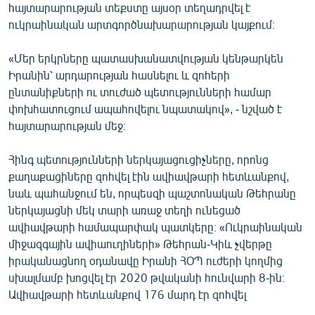
հայտարարության տեքստը այսօր տեղադրվել է
English
ուկրաինական արտգործնախարարության կայքում։
Русский
«Մեր երկրները պատասխանատվության կենթարկեն
Իրանին՝ արդարության հասնելու և զոհերի
ՀԵՏԵՎԵՔ ՄԵԶ
ընտանիքների ու տուժած պետությունների համար
փոխհատուցում ապահովելու նպատակով», - նշված է
հայտարարության մեջ։
Հինգ պետությունների ներկայացուցիչները, որոնց
«Ազատության» բոլոր կայքերը
քաղաքացիները զոհվել էին ավիավթարի հետևանքով,
նաև պահանջում են, որպեսզի պաշտոնական Թեհրանը
ներկայացնի մեկ տարի առաջ տեղի ունեցած
ավիավթարի համապարփակ պատկերը։ «Ուկրաինական
միջազգային ավիաուղիների» Թեհրան-Կիև չվերթը
իրականացնող օդանավը Իրանի ՀՕՊ ուժերի կողմից
սխալմամբ խոցվել էր 2020 թվականի հունվարի 8-ին։
Ավիավթարի հետևանքով 176 մարդ էր զոհվել