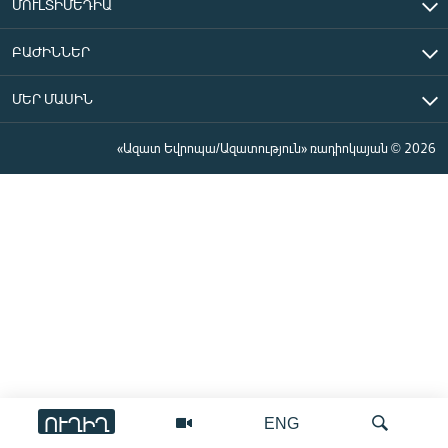
ՄՈՒԼՏԻՄԵԴԻԱ
ԲԱԺԻՆՆԵՐ
ՄԵՐ ՄԱՍԻՆ
«Ազատ Եվրոպա/Ազատություն» ռադիոկայան © 2026
ՈՒՂԻՂ
ENG