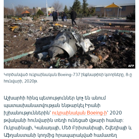
ՄԻՋԱԶԳԱՅԻՆ
ՄՇԱԿՈՒՅԹ
ՍՊՈՐՏ
ՄԵԿՆԱԲԱՆՈՒԹՅՈՒՆ
ՏՏ ԵՒ ԻՆՏԵՐՆԵՏ
ԿՈՐՈՆԱՎԻՐՈՒՍ
ԱՐԽԻՎ
Կործանված ուկրաինական Boeing-737 ինքնաթիռի կտորները, 8-ը
հունվարի, 2020թ.
ՏԵՍԱՆՅՈՒԹԵՐ
ԲԱՆԱՎԵՃ
Աշխարհի հինգ պետություններ կոչ են անում
պատասխանատվության ենթարկել Իրանի
ՁԳՏԵԼՈՎ ԼԱՎԱԳՈՒՅՆԻՆ
իշխանություններին՝
ուկրաինական Boeing-ի
՝ 2020
ՓՈԴՔԱՍԹ
թվականի հունվարին տեղի ունեցած վթարի համար։
Ուկրաինայի, Կանադայի, Մեծ Բրիտանիայի, Շվեդիայի և
Հայերեն
Աֆղանստանի կողմից հրապարակված համատեղ