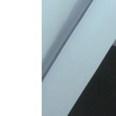
ՄԻՋԱԶԳԱՅԻՆ
ՄՇԱԿՈՒՅԹ
ՍՊՈՐՏ
ՄԵԿՆԱԲԱՆՈՒԹՅՈՒՆ
ՏՏ ԵՒ ԻՆՏԵՐՆԵՏ
ԿՈՐՈՆԱՎԻՐՈՒՍ
ԱՐԽԻՎ
ՏԵՍԱՆՅՈՒԹԵՐ
ԲԱՆԱՎԵՃ
ՁԳՏԵԼՈՎ ԼԱՎԱԳՈՒՅՆԻՆ
ՓՈԴՔԱՍԹ