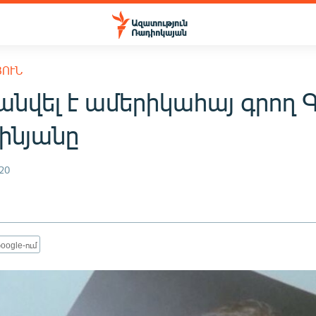
ՅՈՒՆ
նվել է ամերիկահայ գրող 
ինյանը
20
oogle-ում