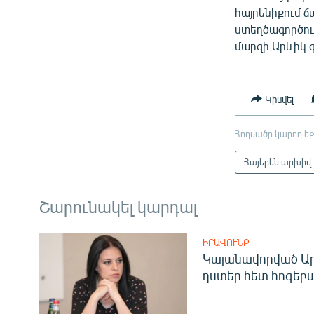
հայրենիքում ճ
ստեղծագործու
մարզի Արևիկ գ
Կիսվել
Հոդվածը կարող եք
Հայերեն արխիվ
Շարունակել կարդալ
ԻՐԱՎՈՒՆՔ
Կալանավորված Ար
դստեր հետ հոգեբ