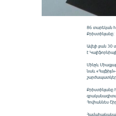
86 տարեկան հ
Քրիստինյանը։
Ավելի քան 30 
է Կալիֆորնիա
Մինչև Միացյալ
նաև «Հայֆիլմ
շարժապատկերն
Քրիստինյանը 
գրականագիտակ
Հովհաննես Շիր
Համահայկական 