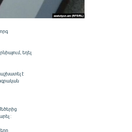
որգ
նիայում, եղել
 աշխատել է
րագրական
մեծերից
րել ։
ները