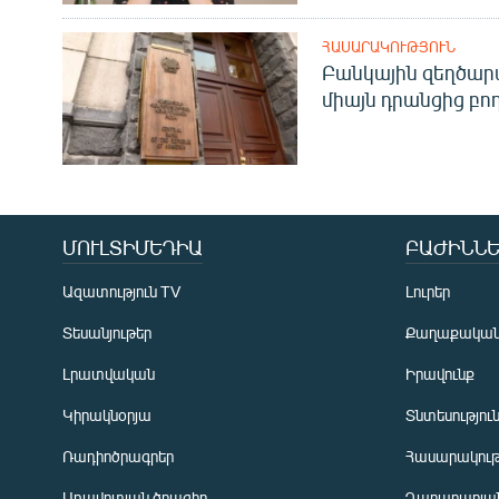
ՀԱՍԱՐԱԿՈՒԹՅՈՒՆ
Բանկային զեղծարա
միայն դրանցից բող
ՄՈՒԼՏԻՄԵԴԻԱ
ԲԱԺԻՆՆԵ
Ազատություն TV
Լուրեր
Տեսանյութեր
Քաղաքակա
Լրատվական
Իրավունք
Կիրակնօրյա
Տնտեսությու
Ռադիոծրագրեր
Հասարակութ
Առավոտյան ծրագիր
Ղարաբաղյան