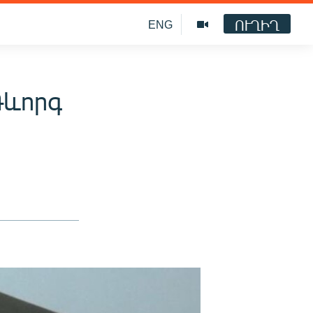
ՈՒՂԻՂ
ENG
Գևորգ