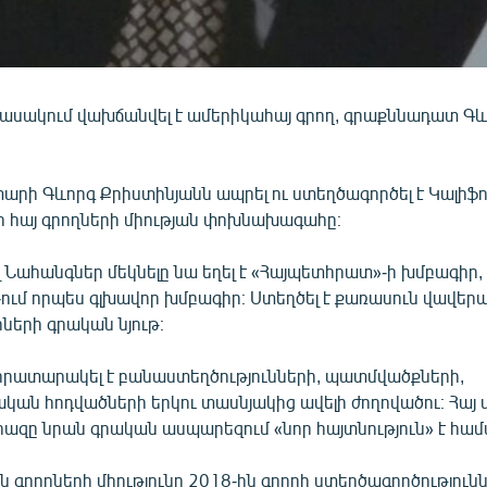
ասակում վախճանվել է ամերիկահայ գրող, գրաքննադատ Գև
տարի Գևորգ Քրիստինյանն ապրել ու ստեղծագործել է Կալիֆոր
յի հայ գրողների միության փոխնախագահը։
 Նահանգներ մեկնելը նա եղել է «Հայպետհրատ»-ի խմբագիր,
»-ում որպես գլխավոր խմբագիր։ Ստեղծել է քառասուն վավե
երի գրական նյութ։
հրատարակել է բանաստեղծությունների, պատմվածքների,
ան հոդվածների երկու տասնյակից ավելի ժողովածու։ Հայ 
ազը նրան գրական ասպարեզում «նոր հայտնություն» է համա
գրողների միությունը 2018-ին գրողի ստեղծագործություն