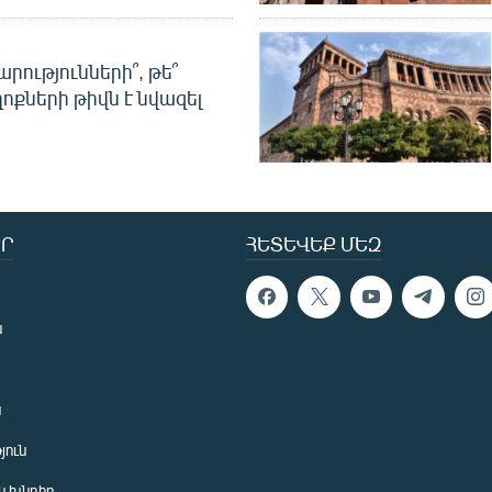
րությունների՞, թե՞
ոքների թիվն է նվազել
Ր
ՀԵՏԵՎԵՔ ՄԵԶ
ն
ն
յուն
 խնդիր