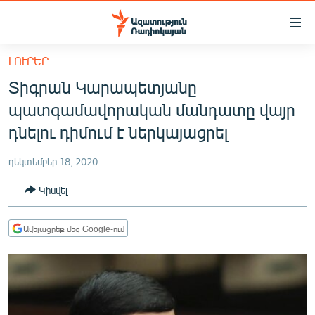
Մատչելիության
հղումներ
Անցնել
ԼՈՒՐԵՐ
հիմնական
ԱԶԱՏՈՒԹՅՈՒՆ TV
Տիգրան Կարապետյանը
բովանդակությանը
ՀԱՅԱՍՏԱՆ
Անցնել
պատգամավորական մանդատը վայր
հիմնական
ՔԱՂԱՔԱԿԱՆ
դնելու դիմում է ներկայացրել
մենյուին
ԸՆՏՐՈՒԹՅՈՒՆՆԵՐ 2026
Որոնում
դեկտեմբեր 18, 2020
ԻՐԱՎՈՒՆՔ
Կիսվել
ՀԱՍԱՐԱԿՈՒԹՅՈՒՆ
ՏՆՏԵՍՈՒԹՅՈՒՆ
Ավելացրեք մեզ Google-ում
ՂԱՐԱԲԱՂ
ՊԱՏԵՐԱԶՄԻ 6 ՇԱԲԱԹՆԵՐԸ
ՏԱՐԱԾԱՇՐՋԱՆ