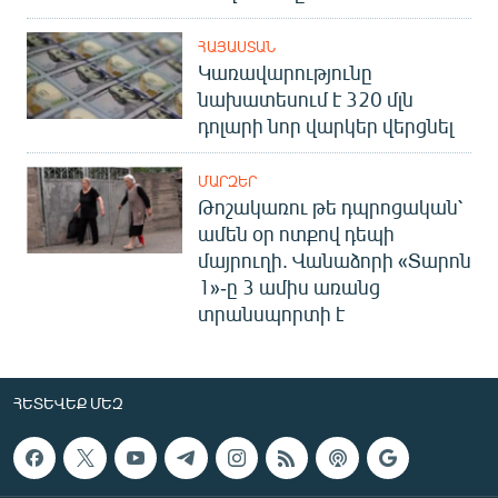
ՀԱՅԱՍՏԱՆ
Կառավարությունը
նախատեսում է 320 մլն
դոլարի նոր վարկեր վերցնել
ՄԱՐԶԵՐ
Թոշակառու թե դպրոցական՝
ամեն օր ոտքով դեպի
մայրուղի. Վանաձորի «Տարոն
1»-ը 3 ամիս առանց
տրանսպորտի է
ՀԵՏԵՎԵՔ ՄԵԶ