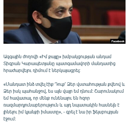
ՄԻՋԱԶԳԱՅԻՆ
ՄՇԱԿՈՒՅԹ
ՍՊՈՐՏ
ՄԵԿՆԱԲԱՆՈՒԹՅՈՒՆ
ՏՏ ԵՒ ԻՆՏԵՐՆԵՏ
Ազգային ժողովի «Իմ քայլը» խմբակցության անդամ
ԿՈՐՈՆԱՎԻՐՈՒՍ
Տիգրան Կարապետյանը պատգամավորի մանդատից
ԱՐԽԻՎ
հրաժարվելու դիմում է ներկայացրել:
ՏԵՍԱՆՅՈՒԹԵՐ
«Մանդատ ինձ տվել էիք Դուք՝ Ձեր վստահության քվեով և
ԲԱՆԱՎԵՃ
Ձեր իսկ պահանջով, ես այն վայր եմ դնում: Շարունակում
եմ հավատալ, որ մենք ունենալու են հզոր
ՁԳՏԵԼՈՎ ԼԱՎԱԳՈՒՅՆԻՆ
ռազմարդյունաբերություն և այդ նպատակին հասնելն է
ՓՈԴՔԱՍԹ
լինելու իմ կյանքի իմաստը», - գրել է նա իր ֆեյսբուքյան
էջում:
Հայերեն