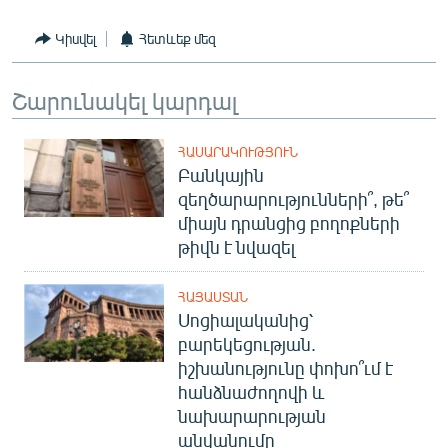
English
Կիսվել
Հետևեք մեզ
Русский
Շարունակել կարդալ
ՀԵՏԵՎԵՔ ՄԵԶ
ՀԱՍԱՐԱԿՈՒԹՅՈՒՆ
Բանկային
զեղծարարությունների՞, թե՞
միայն դրանցից բողոքների
«Ազատության» բոլոր կայքերը
թիվն է նվազել
ՀԱՅԱՍՏԱՆ
Սոցիալականից՝
բարեկեցության.
իշխանությունը փոխո՞ւմ է
հանձնաժողովի և
նախարարության
անվանումը