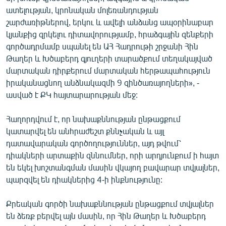
English
ատելության, կրոնական մոլեռանդության
շարժառիթներով, երկու և ավելի անձանց ապօրինաբար
Русский
կյանքից զրկելու դիտավորությամբ, հրաձգային զենքերի
գործադրմամբ սպանել են ԱՀ Հադրութի շրջանի Հին
ՀԵՏԵՎԵՔ ՄԵԶ
Թաղեր և Խծաբերդ գյուղերի տարածքում տեղակայված
մարտական դիրքերում մարտական հերթապահություն
իրականացնող անձնակազմի 9 զինծառայողների», -
ասված է ՔԿ հայտարարության մեջ:
Հաղորդվում է, որ նախաքննության ընթացքում
«Ազատության» բոլոր կայքերը
կատարվել են անհրաժեշտ քննչական և այլ
դատավարական գործողություններ, այդ թվում՝
դիակների արտաքին զննումներ, որի արդյունքում ի հայտ
են եկել խոշտանգման մասին վկայող բավարար տվյալներ,
պարզվել են դիակներից 4-ի ինքնությունը:
Քրեական գործի նախաքննության ընթացքում տվյալներ
են ձեռք բերվել այն մասին, որ Հին Թաղեր և Խծաբերդ