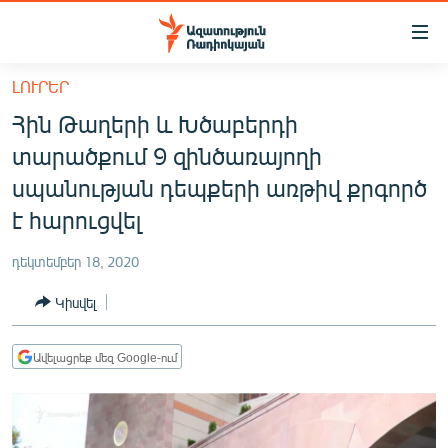
Մատչելիության
հղումներ
Անցնել
ԼՈՒՐԵՐ
հիմնական
ԱԶԱՏՈՒԹՅՈՒՆ TV
Հին Թաղերի և Խծաբերդի
բովանդակությանը
ՀԱՅԱՍՏԱՆ
Անցնել
տարածքում 9 զինծառայողի
հիմնական
ՔԱՂԱՔԱԿԱՆ
սպանության դեպքերի առթիվ քրգործ
մենյուին
ԸՆՏՐՈՒԹՅՈՒՆՆԵՐ 2026
է հարուցվել
Որոնում
ԻՐԱՎՈՒՆՔ
դեկտեմբեր 18, 2020
ՀԱՍԱՐԱԿՈՒԹՅՈՒՆ
Կիսվել
ՏՆՏԵՍՈՒԹՅՈՒՆ
ՂԱՐԱԲԱՂ
Ավելացրեք մեզ Google-ում
ՊԱՏԵՐԱԶՄԻ 6 ՇԱԲԱԹՆԵՐԸ
ՏԱՐԱԾԱՇՐՋԱՆ