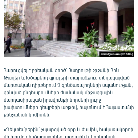
ՄԻՋԱԶԳԱՅԻՆ
ՄՇԱԿՈՒՅԹ
ՍՊՈՐՏ
ՄԵԿՆԱԲԱՆՈՒԹՅՈՒՆ
ՏՏ ԵՒ ԻՆՏԵՐՆԵՏ
ԿՈՐՈՆԱՎԻՐՈՒՍ
Հարուցվել է քրեական գործ՝ Հադրութի շրջանի Հին
ԱՐԽԻՎ
Թաղեր և Խծաբերդ գյուղերի տարածքում տեղակայված
ՏԵՍԱՆՅՈՒԹԵՐ
մարտական դիրքերում 9 զինծառայողների սպանության,
զինված ընդհարումների ժամանակ միջազգային
ԲԱՆԱՎԵՃ
մարդասիրական իրավունքի նորմերի լուրջ
ՁԳՏԵԼՈՎ ԼԱՎԱԳՈՒՅՆԻՆ
խախտումների դեպքերի առթիվ, հայտնում է Հայաստանի
քննչական կոմիտեն:
ՓՈԴՔԱՍԹ
«Դեկտեմբերին` չպարզված օրը և ժամին, հակառակորդի
Հայերեն
մի խումբ զինծառայողներ, ազգային և կրոնական