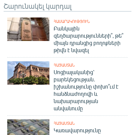
Շարունակել կարդալ
ՀԱՍԱՐԱԿՈՒԹՅՈՒՆ
Բանկային
զեղծարարությունների՞, թե՞
միայն դրանցից բողոքների
թիվն է նվազել
ՀԱՅԱՍՏԱՆ
Սոցիալականից՝
բարեկեցության.
իշխանությունը փոխո՞ւմ է
հանձնաժողովի և
նախարարության
անվանումը
ՀԱՅԱՍՏԱՆ
Կառավարությունը