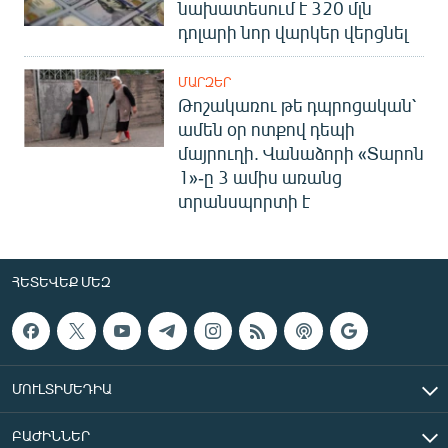
նախատեսում է 320 մլն
դոլարի նոր վարկեր վերցնել
ՄԱՐԶԵՐ
Թոշակառու թե դպրոցական՝
ամեն օր ոտքով դեպի
մայրուղի. Վանաձորի «Տարոն
1»-ը 3 ամիս առանց
տրանսպորտի է
ՀԵՏԵՎԵՔ ՄԵԶ
ՄՈՒԼՏԻՄԵԴԻԱ
ԲԱԺԻՆՆԵՐ