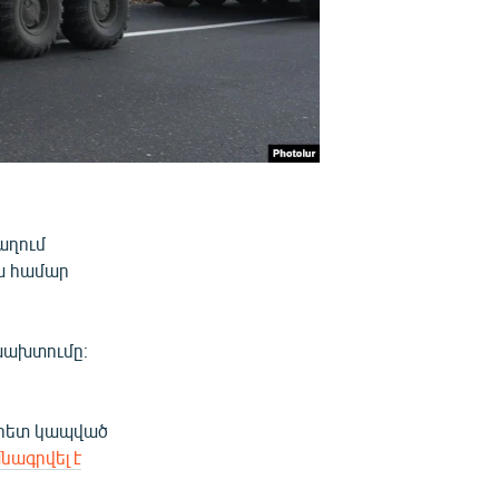
աղում
ա համար
 խախտումը։
 հետ կապված
նագրվել է