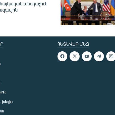
 հայկական անօդաչուն
ջազգային
Ր
ՀԵՏԵՎԵՔ ՄԵԶ
ն
ն
յուն
 խնդիր
ան