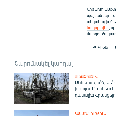
Արցախի պաշտ
պայմաններում,
տեղակայված Ա
հաղորդվեց
, ո
մարդու ճակատ
Կիսվել
Շարունակել կարդալ
ՄԻՋԱԶԳԱՅԻՆ
Անհետացա՞ծ, թե՞ 
խնայում՝ անհետ կ
դասալիք գրանցելո
ՀԱՍԱՐԱԿՈՒԹՅՈՒՆ