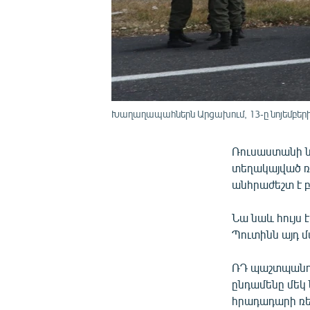
Խաղաղապահներն Արցախում, 13-ը նոյեմբերի
Ռուսաստանի ն
տեղակայված ռ
անհրաժեշտ է բ
Նա նաև հույս 
Պուտինն այդ մ
ՌԴ պաշտպանու
ընդամենը մեկ 
հրադադարի ռե