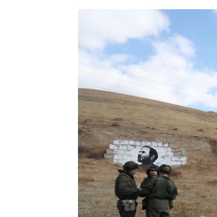
ՄԻՋԱԶԳԱՅԻՆ
ՄՇԱԿՈՒՅԹ
ՍՊՈՐՏ
ՄԵԿՆԱԲԱՆՈՒԹՅՈՒՆ
ՏՏ ԵՒ ԻՆՏԵՐՆԵՏ
ԿՈՐՈՆԱՎԻՐՈՒՍ
ԱՐԽԻՎ
ՏԵՍԱՆՅՈՒԹԵՐ
ԲԱՆԱՎԵՃ
ՁԳՏԵԼՈՎ ԼԱՎԱԳՈՒՅՆԻՆ
ՓՈԴՔԱՍԹ