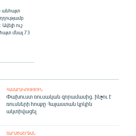
ս անհայտ
ւղղությամբ
Ավելի ուշ
հայտ մնալ 73
ՀԱՍԱՐԱԿՈՒԹՅՈՒՆ
Փախուստ ռուսական զորամասից. ինչու է
ռուսների հոսքը Հայաստան կրկին
ակտիվացել
ՏԱՐԱԾԱՇՐՋԱՆ