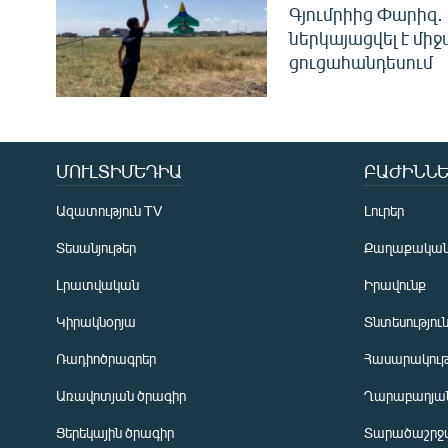
Գյումրիից Փարիզ․
ներկայացվել է մի
ցուցահանդեսում
ՄՈՒԼՏԻՄԵԴԻԱ
ԲԱԺԻՆՆԵ
Ազատություն TV
Լուրեր
Տեսանյութեր
Քաղաքակա
Լրատվական
Իրավունք
Կիրակնօրյա
Տնտեսությու
Ռադիոծրագրեր
Հասարակութ
Առավոտյան ծրագիր
Ղարաբաղյան
Ցերեկային ծրագիր
Տարածաշրջ