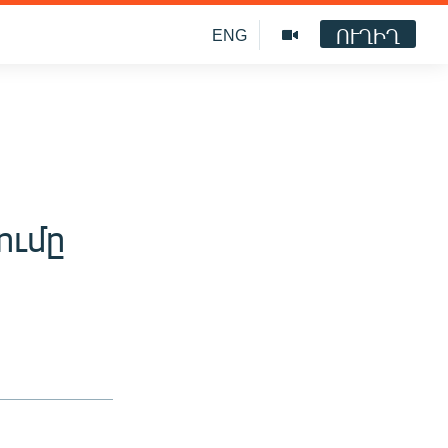
ՈՒՂԻՂ
ENG
ումը