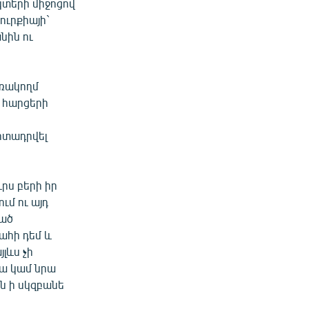
տերի միջոցով
ուրքիայի`
նին ու
եռակողմ
 հարցերի
րտադրվել
ւրս բերի իր
մ ու այդ
ված
ահի դեմ և
լևս չի
րա կամ նրա
ն ի սկզբանե