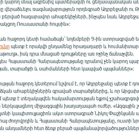
ի կարող մնալ ագրեսիվ պատերազմի ու ցեղասպանական ակ
 վերաձևելու ռազմավարություն որդեգրած Ադրբեջանի ու Թ
բերված հազարավոր ահաբեկիչների, ինչպես նաև Ադրբեջա
ջակցող Ռուսաստանի հույսին»:
ան հաջորդ կետի համաձայն` նոյեմբերի 9-ին ստորագրված 
ունը
պետք է որակվի ընդամենը հրադադարի և հումանիտար
թուղթ, իսկ դրա մնացած դրույթները առ ոչինչ ճանաչվեն.
ս Հայաստանի Հանրապետությանը դրանով չեն կարող պա
յան, տարածքի և սահմանների հետ կապված պայմաններ»:
ւթյան հաջորդ կետերում նշվում է, որ Ադրբեջանը պետք է դո
րձկան ահաբեկիչներին գրաված տարածքներից, և որ Արցախու
 պետք է տեղակայվեն հակամարտության ելքով չշահագրգռ
ր ներկայացնող միջազգային խաղաղապահ ուժեր. «Ազգային շ
ղտնի կապիտուլյացիոն ակտ ստորագրած Նիկոլ Փաշինյանն այ
 հայ ժողովրդին և Հայաստանի Հանրապետությանը, ուստի ն
ն անդամների հետ ձեռք բերած պայմանավորվածություններ