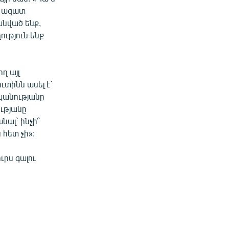
ք ազատ
նված ենք,
ություն ենք
ղ այլ
ւտինն ասել է`
սպանությանը
ությանը
նալ` ինչի՞
 հետ չի»:
ւրս գալու