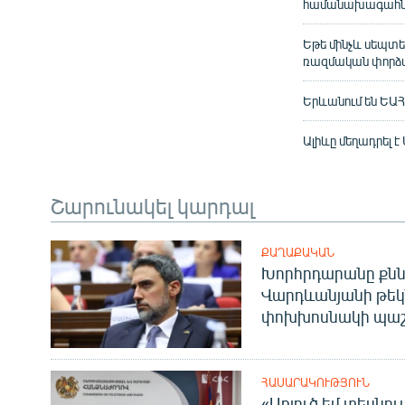
համանախագահնե
Եթե մինչև սեպտե
ռազմական փորձ
Երևանում են ԵԱ
Ալիևը մեղադրել 
Շարունակել կարդալ
ՔԱՂԱՔԱԿԱՆ
Խորհրդարանը քնն
Վարդևանյանի թեկ
փոխխոսնակի պաշ
ՀԱՍԱՐԱԿՈՒԹՅՈՒՆ
«Առյուծ եմ տեսնու