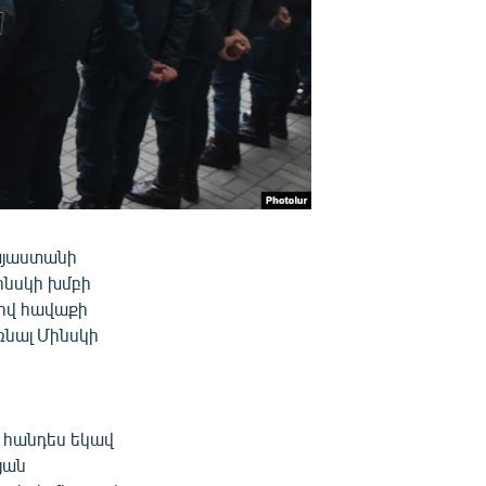
Հայաստանի
ինսկի խմբի
ով հավաքի
ռնալ Մինսկի
 հանդես եկավ
յան