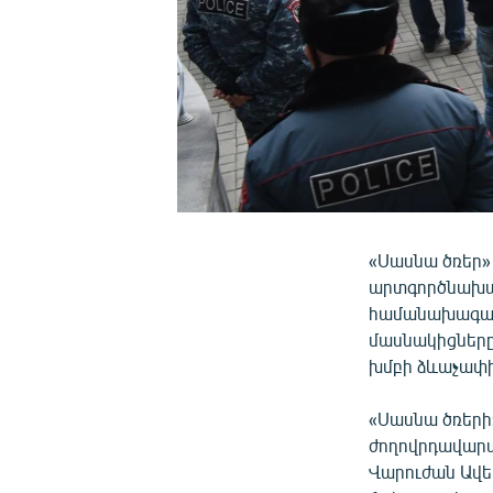
«Սասնա ծռեր» 
արտգործնախար
համանախագահն
մասնակիցները 
խմբի ձևաչափի
«Սասնա ծռերի»
ժողովրդավարա
Վարուժան Ավե