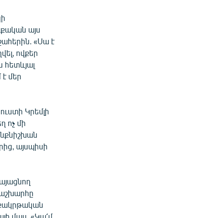
կի
աքական այս
շահերին. «Սա է
վել, ովքեր
 հետևյալ
 է մեր
 ուստի Կրեմլի
ղ ոչ մի
ինքնիշխան
րից, այսպիսի
կայացնող
 աշխարհը
աքակրթական
այի մաս. «Կա՛մ