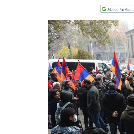
ՄԻՋԱԶԳԱՅԻՆ
Ավելացրեք մեզ G
ՄՇԱԿՈՒՅԹ
ՍՊՈՐՏ
ՄԵԿՆԱԲԱՆՈՒԹՅՈՒՆ
ՏՏ ԵՒ ԻՆՏԵՐՆԵՏ
ԿՈՐՈՆԱՎԻՐՈՒՍ
ԱՐԽԻՎ
ՏԵՍԱՆՅՈՒԹԵՐ
ԲԱՆԱՎԵՃ
ՁԳՏԵԼՈՎ ԼԱՎԱԳՈՒՅՆԻՆ
ՓՈԴՔԱՍԹ