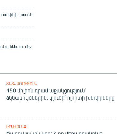
ւսափելի, ասում է
 չունենալու մեջ
ՏՆՏԵՍՈՒԹՅՈՒՆ
450 միլիոն դրամ աջակցություն՝
ձկնաբույծներին. կլուծի՞ ոլորտի խնդիրները
ԻՐԱՎՈՒՆՔ
Ծառուկյանին նոր՝ 3-րդ մեղադրանքն է