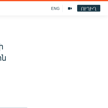
ՈՒՂԻՂ
ENG
ի
ին