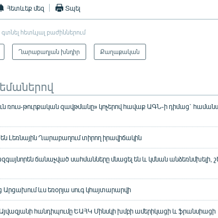
Հետևեք մեզ
Տպել
 գտնել հետևյալ բաժիններում
Ղարաբաղյան խնդիր
Քաղաքական
թեմաներով
ւն ռուս-թուրքական զավթմանը» կոչերով հավաք ԱԳՆ-ի դիմաց` համ
մ են Լեռնային Ղարաբաղում տիրող իրավիճակին
գայնորեն ճանաչված սահմանները մնացել են և կմնան անձեռնմխելի, շե
ց Արցախում ևս եռօրյա սուգ կհայտարարվի
 Այվազյանի հանդիպումը ԵԱՀԿ Մինսկի խմբի ամերիկացի և ֆրանսիացի