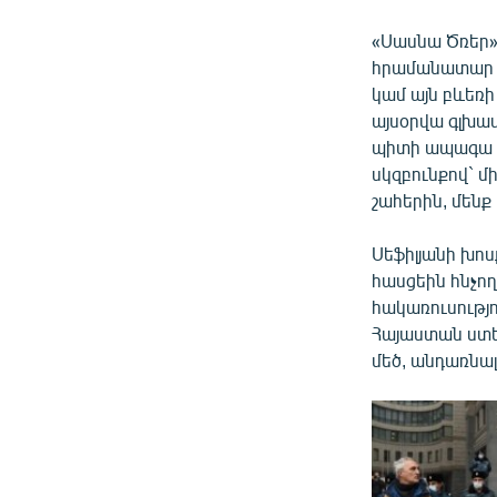
«Սասնա Ծռեր»
հրամանատար Ժ
կամ այն բևեռի
այսօրվա գլխավ
պիտի ապագա Հ
սկզբունքով` մի
շահերին, մեն
Սեֆիլյանի խոս
հասցեին հնչող
հակառուսությո
Հայաստան ստեղ
մեծ, անդառնալ