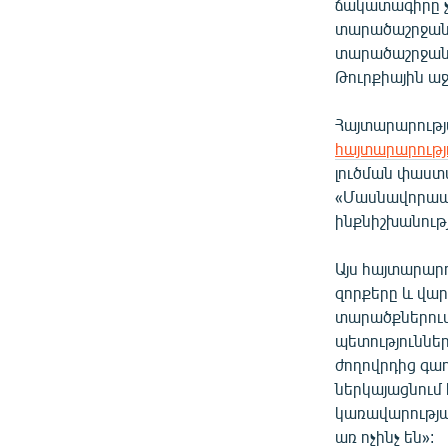
ճակատագիրը չ
տարածաշրջանը
տարածաշրջան 
Թուրքիային ա
Հայտարարությ
հայտարարությ
լուծման փաստա
«Մասնավորապե
ինքնիշխանութ
Այս հայտարարո
զորքերը և վա
տարածքներում
պետություննե
ժողովրդից գա
ներկայացնում
կառավարությա
առ ոչինչ են»: