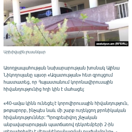
ՄԻՋԱԶԳԱՅԻՆ
ՄՇԱԿՈՒՅԹ
ՍՊՈՐՏ
ՄԵԿՆԱԲԱՆՈՒԹՅՈՒՆ
ՏՏ ԵՒ ԻՆՏԵՐՆԵՏ
Արխիվային լուսանկար
ԿՈՐՈՆԱՎԻՐՈՒՍ
Առողջապահության նախարարության խոսնակ Ալինա
ԱՐԽԻՎ
Նիկողոսյանը այսօր «Ազատության» հետ զրույցում
ՏԵՍԱՆՅՈՒԹԵՐ
հաստատեց, որ Հայաստանում կորոնավիրուսային
հիվանդությունից հղի կին է մահացել։
ԲԱՆԱՎԵՃ
ՁԳՏԵԼՈՎ ԼԱՎԱԳՈՒՅՆԻՆ
«40-ամյա կինն ունեցել է կորովիրուսային հիվանդություն,
թոքաբորբ, ինչպես նաև մի շարք ուղեկցող քրոնիկական
ՓՈԴՔԱՍԹ
հիվանդություններ: Պրոգրեսիվող շնչական
անբավարարության պատճառով դեկտեմբերի 2-ին
Հայերեն
տեղափոխվել է վերակենդանացման բաժանմունք», -