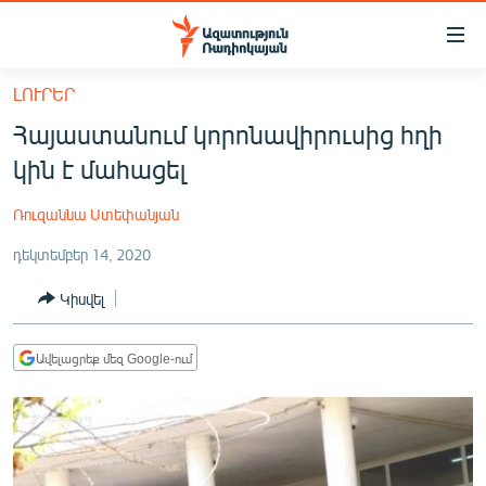
Մատչելիության
հղումներ
Անցնել
ԼՈՒՐԵՐ
հիմնական
ԱԶԱՏՈՒԹՅՈՒՆ TV
Հայաստանում կորոնավիրուսից հղի
բովանդակությանը
ՀԱՅԱՍՏԱՆ
Անցնել
կին է մահացել
հիմնական
ՔԱՂԱՔԱԿԱՆ
մենյուին
Ռուզաննա Ստեփանյան
ԸՆՏՐՈՒԹՅՈՒՆՆԵՐ 2026
Որոնում
դեկտեմբեր 14, 2020
ԻՐԱՎՈՒՆՔ
Կիսվել
ՀԱՍԱՐԱԿՈՒԹՅՈՒՆ
ՏՆՏԵՍՈՒԹՅՈՒՆ
Ավելացրեք մեզ Google-ում
ՂԱՐԱԲԱՂ
ՊԱՏԵՐԱԶՄԻ 6 ՇԱԲԱԹՆԵՐԸ
ՏԱՐԱԾԱՇՐՋԱՆ