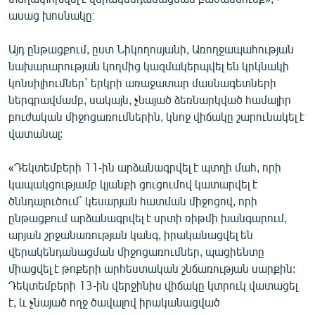
English
ասաց խոսնակը։
Русский
Այդ ընթացքում, ըստ Նիկողոսյանի, Առողջապահության
նախարարության կողմից կազմակերպվել են կրկնակի
ՀԵՏԵՎԵՔ ՄԵԶ
կոնսիլիումներ` երկրի առաջատար մասնագետների
ներգրավմամբ, սակայն, չնայած ձեռնարկված համալիր
բուժական միջոցառումներին, կնոջ վիճակը շարունակել է
վատանալ:
«Դեկտեմբերի 11-ին արձանագրվել է պտղի մահ, որի
«Ազատության» բոլոր կայքերը
կապակցությամբ կյանքի ցուցումով կատարվել է
ծննդալուծում` կեսարյան հատման միջոցով, որի
ընթացքում արձանագրվել է սրտի ռիթմի խանգարում,
արյան շրջանառության կանգ, իրականացվել են
վերակենդանացման միջոցառումներ, պացիենտը
միացվել է թոքերի արհեստական շնճառության սարքին:
Դեկտեմբերի 13-ին վերջինիս վիճակը կտրուկ վատացել
է, և չնայած ողջ ծավալով իրականացված