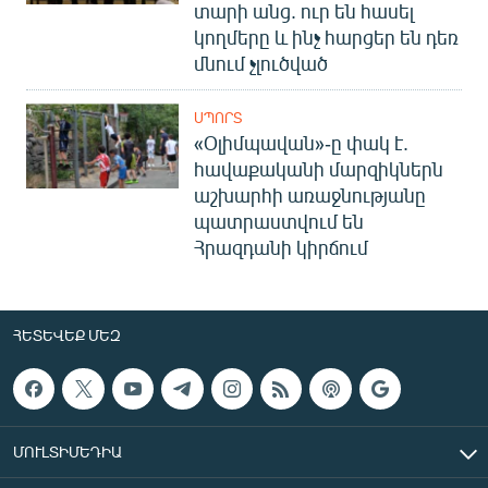
տարի անց. ուր են հասել
կողմերը և ինչ հարցեր են դեռ
մնում չլուծված
ՍՊՈՐՏ
«Օլիմպավան»-ը փակ է.
հավաքականի մարզիկներն
աշխարհի առաջնությանը
պատրաստվում են
Հրազդանի կիրճում
ՀԵՏԵՎԵՔ ՄԵԶ
ՄՈՒԼՏԻՄԵԴԻԱ