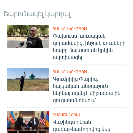
Շարունակել կարդալ
ՀԱՍԱՐԱԿՈՒԹՅՈՒՆ
Փախուստ ռուսական
զորամասից. ինչու է ռուսների
հոսքը Հայաստան կրկին
ակտիվացել
ՀԱՍԱՐԱԿՈՒԹՅՈՒՆ
Գյումրիից Փարիզ․
հայկական անօդաչուն
ներկայացվել է միջազգային
ցուցահանդեսում
ՏԱՐԱԾԱՇՐՋԱՆ
Վաշինգտոնյան
գագաթնաժողովից մեկ