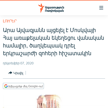
Մատչելիության
հղումներ
Անցնել
ԼՈՒՐԵՐ
հիմնական
ԱԶԱՏՈՒԹՅՈՒՆ TV
Արա Այվազյանն այցելել է Մոսկվայի
բովանդակությանը
ՀԱՅԱՍՏԱՆ
Անցնել
Հայ առաքելական եկեղեցու վանական
հիմնական
ՔԱՂԱՔԱԿԱՆ
համալիր, ծաղկեպսակ դրել
մենյուին
ԸՆՏՐՈՒԹՅՈՒՆՆԵՐ 2026
երկրաշարժի զոհերի հիշատակին
Որոնում
ԻՐԱՎՈՒՆՔ
դեկտեմբեր 07, 2020
ՀԱՍԱՐԱԿՈՒԹՅՈՒՆ
Կիսվել
ՏՆՏԵՍՈՒԹՅՈՒՆ
ՂԱՐԱԲԱՂ
Ավելացրեք մեզ Google-ում
ՊԱՏԵՐԱԶՄԻ 6 ՇԱԲԱԹՆԵՐԸ
ՏԱՐԱԾԱՇՐՋԱՆ