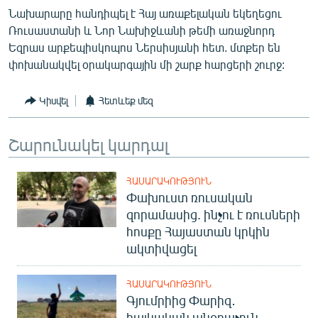
English
Նախարարը հանդիպել է Հայ առաքելական եկեղեցու
Ռուսաստանի և Նոր Նախիջևանի թեմի առաջնորդ
Русский
Եզրաս արքեպիսկոպոս Ներսիսյանի հետ. մտքեր են
փոխանակվել օրակարգային մի շարք հարցերի շուրջ:
ՀԵՏԵՎԵՔ ՄԵԶ
Կիսվել
Հետևեք մեզ
Շարունակել կարդալ
«Ազատության» բոլոր կայքերը
ՀԱՍԱՐԱԿՈՒԹՅՈՒՆ
Փախուստ ռուսական
զորամասից. ինչու է ռուսների
հոսքը Հայաստան կրկին
ակտիվացել
ՀԱՍԱՐԱԿՈՒԹՅՈՒՆ
Գյումրիից Փարիզ․
հայկական անօդաչուն