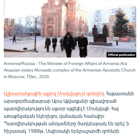
ՄԻՋԱԶԳԱՅԻՆ
ՄՇԱԿՈՒՅԹ
ՍՊՈՐՏ
ՄԵԿՆԱԲԱՆՈՒԹՅՈՒՆ
ՏՏ ԵՒ ԻՆՏԵՐՆԵՏ
ԿՈՐՈՆԱՎԻՐՈՒՍ
Armenia/Russia - The Minister of Foreign Affairs of Armenia Ara
Aivazian visites Monastic complex of the Armenian Apostolic Church
ԱՐԽԻՎ
in Moscow, 7Dec, 2020
ՏԵՍԱՆՅՈՒԹԵՐ
Աշխատանքային այցով Մոսկվայում գտնվող
Հայաստանի
ԲԱՆԱՎԵՃ
արտգործնախարար Արա Այվազյանի գլխավորած
ՁԳՏԵԼՈՎ ԼԱՎԱԳՈՒՅՆԻՆ
պատվիրակությունն այսօր այցելել է Մոսկվայի Հայ
առաքելական եկեղեցու վանական համալիր։
ՓՈԴՔԱՍԹ
Պատվիրակության անդամները ծաղկեպսակ են դրել՝ ի
հիշատակ 1988թ. Սպիտակի երկրաշարժի զոհերի։
Հայերեն