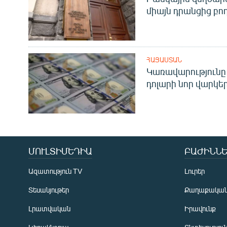
միայն դրանցից բող
ՀԱՅԱՍՏԱՆ
Կառավարությունը 
դոլարի նոր վարկեր
ՄՈՒԼՏԻՄԵԴԻԱ
ԲԱԺԻՆՆԵ
Ազատություն TV
Լուրեր
Տեսանյութեր
Քաղաքակա
Լրատվական
Իրավունք