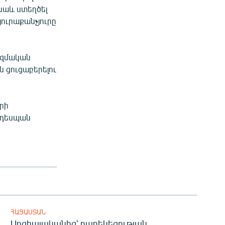
 նաև ստեղծել
ուրաքանչյուրը
ազմական
ն ցուցաբերելու
րի
 դեսպան
ՀԱՅԱՍՏԱՆ
Սոցիալականից՝ բարեկեցության.