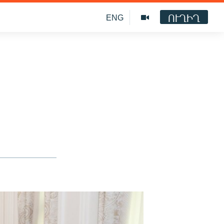
ՈՒՂԻՂ
ENG