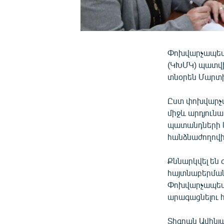
Փոխվարչապետ 
(ԿԽՄԿ) պատվի
տնօրեն Մարտի
Ըստ փոխվարչա
միջև արդյունա
պատանդների և
հանձնաժողովի
Քննարկվել են
հայտնաբերման
Փոխվարչապետը 
արագացնելու 
Տիգրան Ավինյ