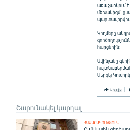
առաջարկում է 
մեխանիզմ, ըստ
պարտավորվում
Կողմերը անդր
գործողություն
հարցերին:
Ավինյանը գեր
հայտնաբերման
Սերգեյ Կոպիրկ
Կիսվել
Շարունակել կարդալ
ՀԱՍԱՐԱԿՈՒԹՅՈՒՆ
Բանկային զեղծարա