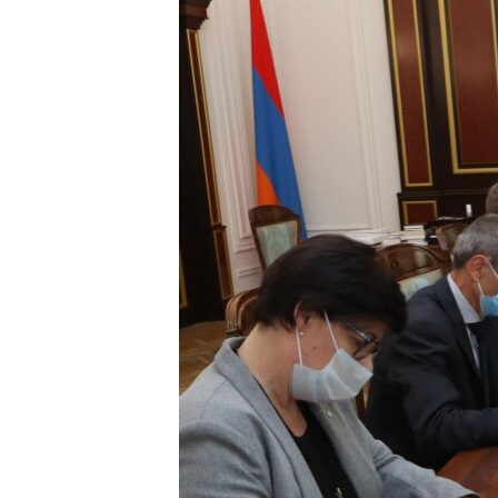
ՄԻՋԱԶԳԱՅԻՆ
ՄՇԱԿՈՒՅԹ
ՍՊՈՐՏ
ՄԵԿՆԱԲԱՆՈՒԹՅՈՒՆ
ՏՏ ԵՒ ԻՆՏԵՐՆԵՏ
ԿՈՐՈՆԱՎԻՐՈՒՍ
ԱՐԽԻՎ
ՏԵՍԱՆՅՈՒԹԵՐ
ԲԱՆԱՎԵՃ
ՁԳՏԵԼՈՎ ԼԱՎԱԳՈՒՅՆԻՆ
ՓՈԴՔԱՍԹ