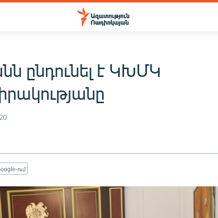
նն ընդունել է ԿԽՄԿ
րակությանը
20
oogle-ում