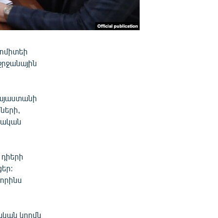
Կոմիտեի
շրջանային
Հայաստանի
ների,
չական
 դիերի
եր:
վորինս
ական կողմն