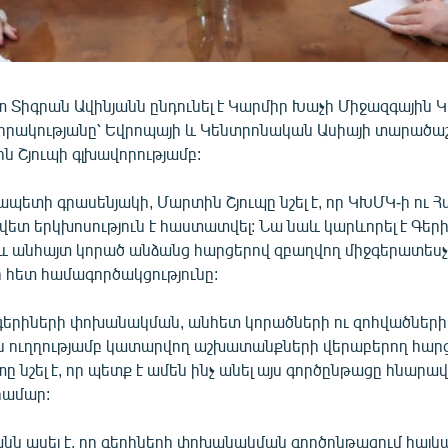
Տիգրան Ավինյանն ընդունել է Կարմիր Խաչի Միջազգային 
րակությանը՝ Եվրոպայի և Կենտրոնական Ասիայի տարածա
ն Շյուպի գլխավորությամբ:
պետի գրասենյակի, Մարտին Շյուպը նշել է, որ ԿԽՄԿ-ի ու 
վետ երկխոսություն է հաստատվել: Նա նաև կարևորել է Գերի
 անհայտ կորած անձանց հարցերով զբաղվող միջգերատես
 հետ համագործակցությունը:
 գերիների փոխանակման, անհետ կորածների ու զոհվածների
 ուղղությամբ կատարվող աշխատանքների վերաբերող հարց
նշել է, որ պետք է ամեն ինչ անել այս գործընթացը հնարա
համար:
անն ասել է, որ գերիների փոխանակման գործընթացում հայկ