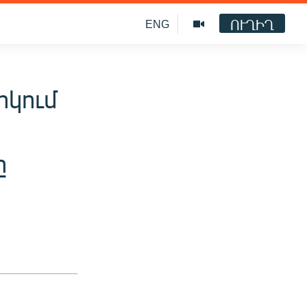
ՈՒՂԻՂ
ENG
կում
ը