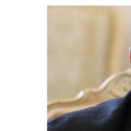
ՄԻՋԱԶԳԱՅԻՆ
ՄՇԱԿՈՒՅԹ
ՍՊՈՐՏ
ՄԵԿՆԱԲԱՆՈՒԹՅՈՒՆ
ՏՏ ԵՒ ԻՆՏԵՐՆԵՏ
ԿՈՐՈՆԱՎԻՐՈՒՍ
ԱՐԽԻՎ
ՏԵՍԱՆՅՈՒԹԵՐ
ԲԱՆԱՎԵՃ
ՁԳՏԵԼՈՎ ԼԱՎԱԳՈՒՅՆԻՆ
ՓՈԴՔԱՍԹ