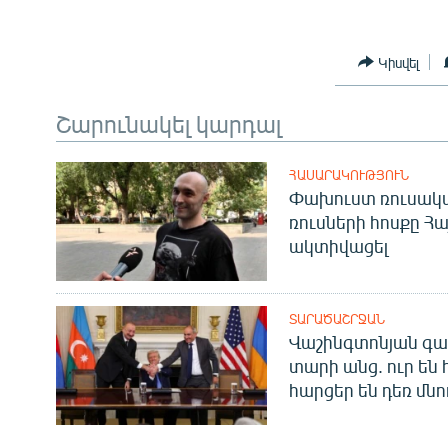
Կիսվել
Շարունակել կարդալ
ՀԱՍԱՐԱԿՈՒԹՅՈՒՆ
Փախուստ ռուսական
ռուսների հոսքը Հ
ակտիվացել
ՏԱՐԱԾԱՇՐՋԱՆ
Վաշինգտոնյան գա
տարի անց. ուր են 
հարցեր են դեռ մնո