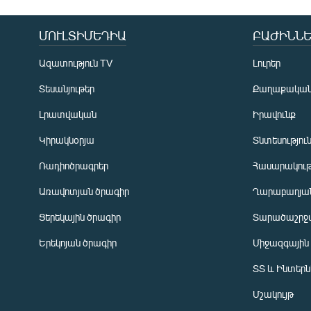
ՄՈՒԼՏԻՄԵԴԻԱ
ԲԱԺԻՆՆԵ
Ազատություն TV
Լուրեր
Տեսանյութեր
Քաղաքակա
Լրատվական
Իրավունք
Կիրակնօրյա
Տնտեսությու
Ռադիոծրագրեր
Հասարակութ
Առավոտյան ծրագիր
Ղարաբաղյան
Ցերեկային ծրագիր
Տարածաշրջ
Հայերեն
Երեկոյան ծրագիր
Միջազգային
English
ՏՏ և Ինտեր
Русский
Մշակույթ