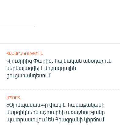
ՀԱՍԱՐԱԿՈՒԹՅՈՒՆ
Գյումրիից Փարիզ․ հայկական անօդաչուն
ներկայացվել է միջազգային
ցուցահանդեսում
ՍՊՈՐՏ
«Օլիմպավան»-ը փակ է. հավաքականի
մարզիկներն աշխարհի առաջնությանը
պատրաստվում են Հրազդանի կիրճում