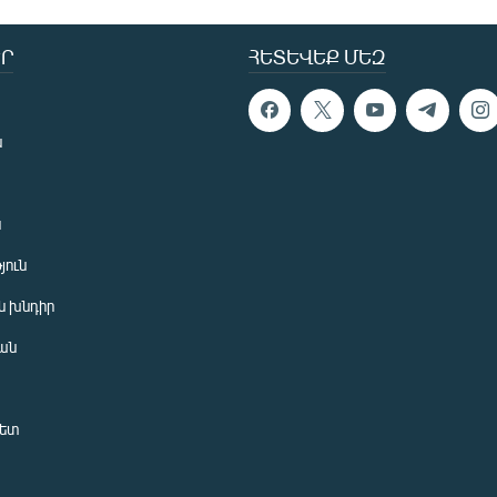
Ր
ՀԵՏԵՎԵՔ ՄԵԶ
ն
ն
յուն
 խնդիր
ան
նետ