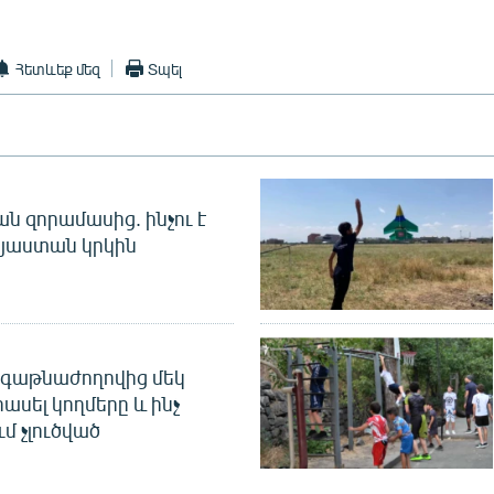
Հետևեք մեզ
Տպել
 զորամասից. ինչու է
այաստան կրկին
գաթնաժողովից մեկ
հասել կողմերը և ինչ
ւմ չլուծված