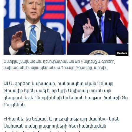
ՄԻՋԱԶԳԱՅԻՆ
ՄՇԱԿՈՒՅԹ
ՍՊՈՐՏ
ՄԵԿՆԱԲԱՆՈՒԹՅՈՒՆ
ՏՏ ԵՒ ԻՆՏԵՐՆԵՏ
ԿՈՐՈՆԱՎԻՐՈՒՍ
Ընտրյալ նախագահ, դեմոկրատական Ջո Բայդենը և գործող
նախագահ, հանրապետական Դոնալդ Թրամփը, արխիվ
ԱՐԽԻՎ
ՏԵՍԱՆՅՈՒԹԵՐ
ԱՄՆ գործող նախագահ, հանրապետական Դոնալդ
ԲԱՆԱՎԵՃ
Թրամփը երեկ ասել է, որ կլքի Սպիտակ տունն այն
դեպքում, եթե Ընտրիչների կոլեգիան հաղթող ճանաչի Ջո
ՁԳՏԵԼՈՎ ԼԱՎԱԳՈՒՅՆԻՆ
Բայդենին։
ՓՈԴՔԱՍԹ
«Իհարկե, ես կգնամ, և դուք գիտեք այդ մասին»,- երեկ
Սպիտակ տանը լրագրողների հետ հանդիպման
Հայերեն