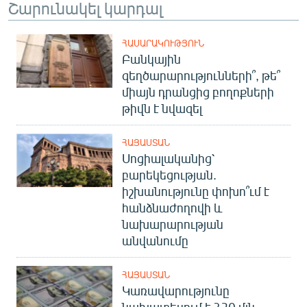
Շարունակել կարդալ
ՀԱՍԱՐԱԿՈՒԹՅՈՒՆ
Բանկային
զեղծարարությունների՞, թե՞
միայն դրանցից բողոքների
թիվն է նվազել
ՀԱՅԱՍՏԱՆ
Սոցիալականից՝
բարեկեցության.
իշխանությունը փոխո՞ւմ է
հանձնաժողովի և
նախարարության
անվանումը
ՀԱՅԱՍՏԱՆ
Կառավարությունը
նախատեսում է 320 մլն