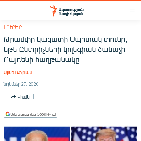
Մատչելիության
հղումներ
Անցնել
ԼՈՒՐԵՐ
հիմնական
ԱԶԱՏՈՒԹՅՈՒՆ TV
Թրամփը կազատի Սպիտակ տունը,
բովանդակությանը
ՀԱՅԱՍՏԱՆ
Անցնել
եթե Ընտրիչների կոլեգիան ճանաչի
հիմնական
ՔԱՂԱՔԱԿԱՆ
Բայդենի հաղթանակը
մենյուին
ԸՆՏՐՈՒԹՅՈՒՆՆԵՐ 2026
Որոնում
Արմեն Քոլոյան
ԻՐԱՎՈՒՆՔ
նոյեմբեր 27, 2020
ՀԱՍԱՐԱԿՈՒԹՅՈՒՆ
Կիսվել
ՏՆՏԵՍՈՒԹՅՈՒՆ
ՂԱՐԱԲԱՂ
Ավելացրեք մեզ Google-ում
ՊԱՏԵՐԱԶՄԻ 6 ՇԱԲԱԹՆԵՐԸ
ՏԱՐԱԾԱՇՐՋԱՆ