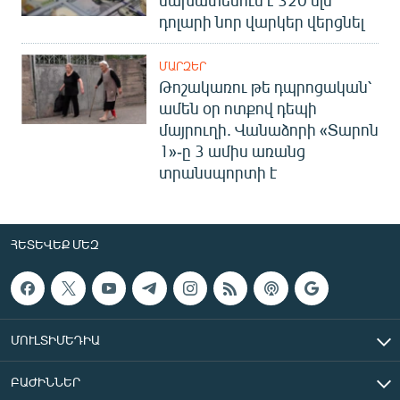
դոլարի նոր վարկեր վերցնել
ՄԱՐԶԵՐ
Թոշակառու թե դպրոցական՝
ամեն օր ոտքով դեպի
մայրուղի. Վանաձորի «Տարոն
1»-ը 3 ամիս առանց
տրանսպորտի է
ՀԵՏԵՎԵՔ ՄԵԶ
ՄՈՒԼՏԻՄԵԴԻԱ
ԲԱԺԻՆՆԵՐ