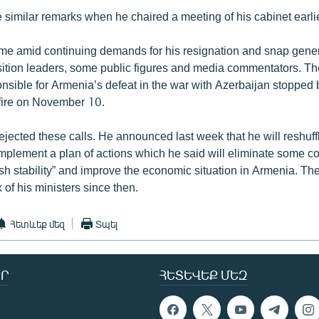
similar remarks when he chaired a meeting of his cabinet earlie
e amid continuing demands for his resignation and snap gener
ition leaders, some public figures and media commentators. Th
nsible for Armenia’s defeat in the war with Azerbaijan stopped
fire on November 10.
jected these calls. He announced last week that he will reshuff
mplement a plan of actions which he said will eliminate some 
ish stability” and improve the economic situation in Armenia. Th
 of his ministers since then.
Հետևեք մեզ
Տպել
Ր
ՀԵՏԵՎԵՔ ՄԵԶ