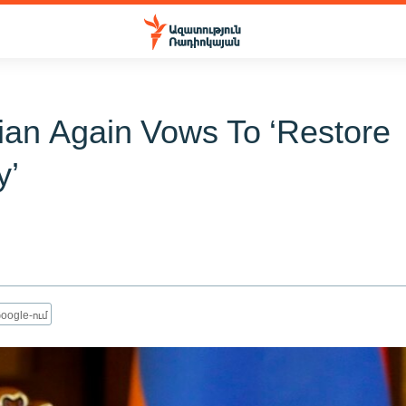
ian Again Vows To ‘Restore
y’
oogle-ում