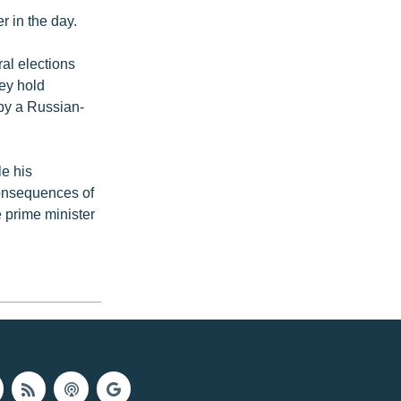
r in the day.
al elections
ey hold
 by a Russian-
le his
consequences of
e prime minister