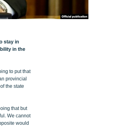
o stay in
ility in the
ing to put that
an provincial
of the state
oing that but
ful. We cannot
opposite would