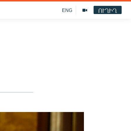
ՈՒՂԻՂ
ENG