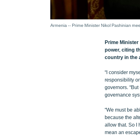
Armenia -- Prime Minister Nikol Pashinian mee
Prime Minister 
power, citing t
country in the
“I consider myse
responsibility 
governors. “But 
governance syste
“We must be abl
because the alt
allow that. So 
mean an escape.