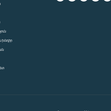
ն
ն
յուն
 խնդիր
ան
նետ