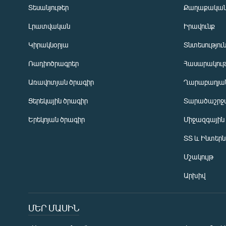
Տեսանյութեր
Քաղաքակա
Լրատվական
Իրավունք
Կիրակնօրյա
Տնտեսությու
Ռադիոծրագրեր
Հասարակութ
Առավոտյան ծրագիր
Ղարաբաղյան
Ցերեկային ծրագիր
Տարածաշրջ
Հայերեն
Երեկոյան ծրագիր
Միջազգային
English
ՏՏ և Ինտեր
Русский
Մշակույթ
ՀԵՏԵՎԵՔ ՄԵԶ
Արխիվ
ՄԵՐ ՄԱՍԻՆ