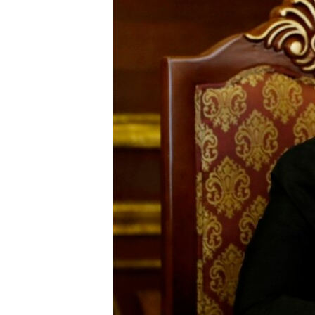
ՄԻՋԱԶԳԱՅԻՆ
ՄՇԱԿՈՒՅԹ
ՍՊՈՐՏ
ՄԵԿՆԱԲԱՆՈՒԹՅՈՒՆ
ՏՏ ԵՒ ԻՆՏԵՐՆԵՏ
ԿՈՐՈՆԱՎԻՐՈՒՍ
ԱՐԽԻՎ
ՏԵՍԱՆՅՈՒԹԵՐ
ԲԱՆԱՎԵՃ
ՁԳՏԵԼՈՎ ԼԱՎԱԳՈՒՅՆԻՆ
ՓՈԴՔԱՍԹ