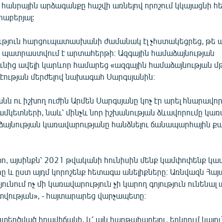
վ հանրային արձագանքը հաշվի առնելով որոշում կկայացնի 
րաբերյալ:
թյուն հարցուպատասխանի ժամանակ էլ չհստակեցրեց, թե ա
ո պատրաստվում է արտահերթի։ Ազգային համաձայնության
ւնից ավելի կարևոր համարեց «ազգային համաձայնության մթ
 էության մերժելով նախագահ Սարգսյանին։
ն ու իշխող ուժին Արմեն Սարգսյանը կոչ էր արել հնարավո
մկետների, նաև՝ մինչև նոր իշխանության ձևավորումը կա
ձայնության կառավարությանը հանձնելու ճանապարհային ք
տո, այսինքն՝ 2021 թվականի հունիսին մենք կամփոփենք կ
 և ըստ այդմ կորոշենք հետագա անելիքները։ Առնվազն Հա
ւնում ոչ մի կառավարություն չի կարող գոյություն ունենալ
լտվության», - հայտարարեց վարչապետը։
ստեղծված իրավիճակի, և՛ այն հաղթահարելու, երկրում կայուն