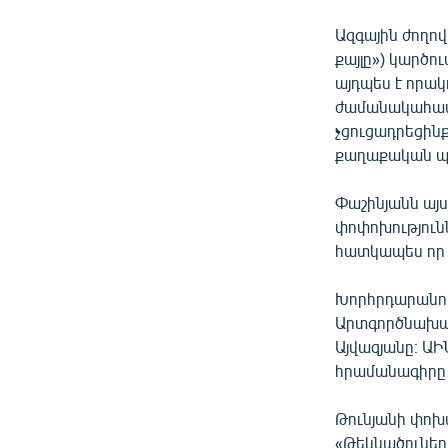
Ազգային ժողո
քայլը») կարծո
այդպես է որակո
ժամանակահատվա
չցուցադրեցին
քաղաքական պա
Փաշինյանն այ
փոփոխություն
հատկապես որ 
Խորհրդարանու
Արտգործնախար
Այվազյանը։ Ա
հրամանագիրը 
Թունյանի փոխ
«Թեկնածուներ 