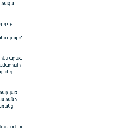
հետագա
րդյոք
նոլորտը»՝
րինս արագ
ռավարումը
արտեզ
ատարված
յաստանի
 առանց
ություն ու