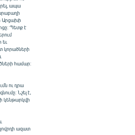
րել, ապա
Ղարաբաղի
վի Արցախի
ցը։ Պետք է
երում
 եւ
տ կորածների
ւ
ծների համար։
մն ու դրա
ւմը։ Նշել է,
րի կենթարկվի
և
ողովրդի ազատ