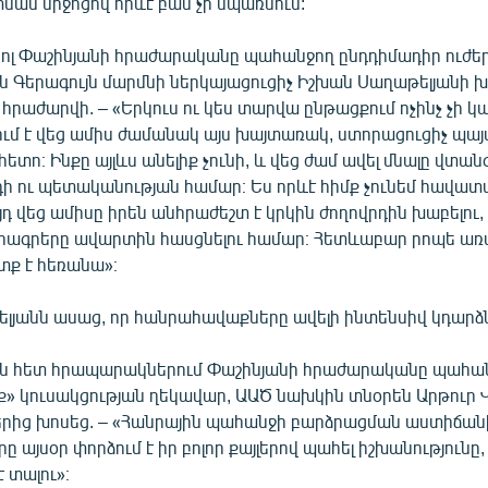
ան միջոցով որևէ բան չի սպառնում:
իկոլ Փաշինյանի հրաժարականը պահանջող ընդդիմադիր ուժեր
 Գերագույն մարմնի ներկայացուցիչ Իշխան Սաղաթելյանի խ
հրաժարվի. – «Երկուս ու կես տարվա ընթացքում ոչինչ չի կա
զում է վեց ամիս ժամանակ այս խայտառակ, ստորացուցիչ պա
հետո։ Ինքը այլևս անելիք չունի, և վեց ժամ ավել մնալը վտան
դի ու պետականության համար։ Ես որևէ հիմք չունեմ հավատա
յդ վեց ամիսը իրեն անհրաժեշտ է կրկին ժողովրդին խաբելու, մ
րագրերը ավարտին հասցնելու համար։ Հետևաբար րոպե առա
տք է հեռանա»։
լյանն ասաց, որ հանրահավաքները ավելի ինտենսիվ կդարձ
ն հետ հրապարակներում Փաշինյանի հրաժարականը պահանջ
իք» կուսակցության ղեկավար, ԱԱԾ նախկին տնօրեն Արթուր Վ
երից խոսեց. – «Հանրային պահանջի բարձրացման աստիճան
ը այսօր փորձում է իր բոլոր քայլերով պահել իշխանություն
 տալու»։