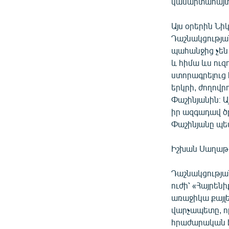
կամարտահայտմ
Այս օրերին Ն
Դաշնակցության
պահանջից չեն 
և հիմա ևս ու
ստորագրելուց 
երկրի, ժողովր
Փաշինյանին։ Ա
իր ազգադավ ծ
Փաշինյանը պե
Իշխան Սաղաթե
Դաշնակցությա
ուժի՝ «Հայրեն
առաջիկա քայլ
վարչապետը, որ
հրաժարական է