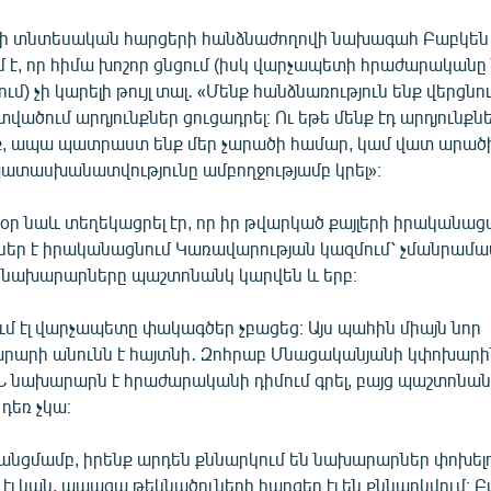
վի տնտեսական հարցերի հանձնաժողովի նախագահ Բաբկեն 
ւմ է, որ հիմա խոշոր ցնցում (իսկ վարչապետի հրաժարականը
ւմ) չի կարելի թույլ տալ․ «Մենք հանձնառություն ենք վերցնո
ծում արդյունքներ ցուցադրել։ Ու եթե մենք էդ արդյունքն
ք, ապա պատրաստ ենք մեր չարածի համար, կամ վատ արած
տասխանատվությունը ամբողջությամբ կրել»։
սօր նաև տեղեկացրել էր, որ իր թվարկած քայլերի իրականա
ներ է իրականացնում Կառավարության կազմում՝ չմանրամաս
նախարարները պաշտոնանկ կարվեն և երբ։
մ էլ վարչապետը փակագծեր չբացեց։ Այս պահին միայն նոր
արի անունն է հայտնի․ Զոհրաբ Մնացականյանի կփոխարի
ԻՆ նախարարն է հրաժարականի դիմում գրել, բայց պաշտոնան
դեռ չկա։
անցմամբ, իրենք արդեն քննարկում են նախարարներ փոխելու
էլ կան, ապագա թեկնածուների հարցեր էլ են քննարկվում։ Բ