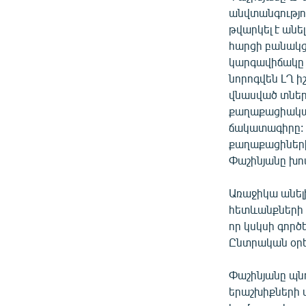
անվտանգությո
թվարկել է ան
հարցի բանակցա
կարգավիճակը 
նորոգվեն ԼՂ 
վնասված տներ
քաղաքացիակա
ճակատագիրը: 
քաղաքացիների
Փաշինյանը խոս
Առաջիկա անել
հետևանքների վ
որ կսկսի գործ
Ընտրական օրե
Փաշինյանը պնդ
երաշխիքների 