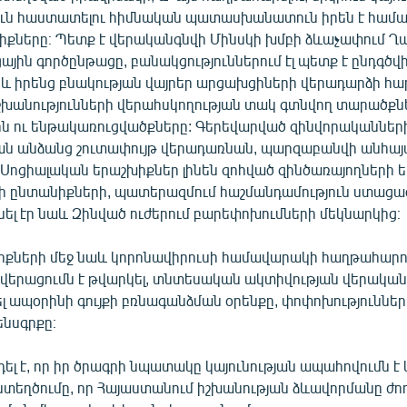
ւն հաստատելու հիմնական պատասխանատուն իրեն է համա
ելիքները։ Պետք է վերականգնվի Մինսկի խմբի ձևաչափում 
յին գործընթացը, բանակցություններում էլ պետք է ընդգծ
և իրենց բնակության վայրեր արցախցիների վերադարձի հար
իշխանությունների վերահսկողության տակ գտնվող տարածքն
ն ու ենթակառուցվածքները: Գերեվարված զինվորականների
ն անձանց շուտափույթ վերադառնան, պարզաբանվի անհայ
Սոցիալական երաշխիքներ լինեն զոհված զինծառայողների ե
 ընտանիքների, պատերազմում հաշմանդամություն ստացա
ել էր նաև Զինված ուժերում բարեփոխումների մեկնարկից։
իքների մեջ նաև կորոնավիրուսի համավարակի հաղթահարու
երացումն է թվարկել, տնտեսական ակտիվության վերականգնո
ել ապօրինի գույքի բռնագանձման օրենքը, փոփոխություննե
նսգրքը։
ել է, որ իր ծրագրի նպատակը կայունության ապահովումն է 
ստեղծումը, որ Հայաստանում իշխանության ձևավորմանը ժ