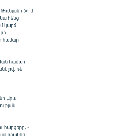
Թունյանը («Իմ
 նա հենց
ւմ կարճ
երը
ի համար
ցման համար
նելով, թե
նի Արա
ության
 հարցերը․ -
այց դրանից