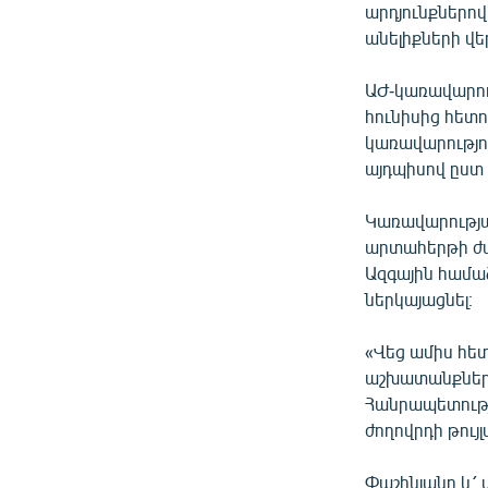
արդյունքներո
անելիքների վե
ԱԺ-կառավարու
հունիսից հետ
կառավարությո
այդպիսով ըստ
Կառավարության
արտահերթի ժա
Ազգային համա
ներկայացնել։
«Վեց ամիս հե
աշխատանքները
Հանրապետությո
ժողովրդի թույ
Փաշինյանը և՛ 