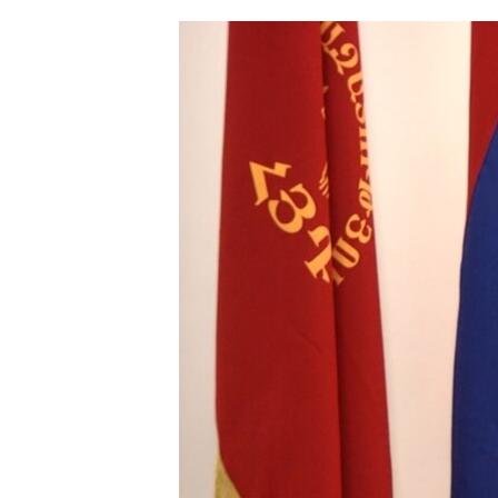
ՄԻՋԱԶԳԱՅԻՆ
ՄՇԱԿՈՒՅԹ
ՍՊՈՐՏ
ՄԵԿՆԱԲԱՆՈՒԹՅՈՒՆ
ՏՏ ԵՒ ԻՆՏԵՐՆԵՏ
ԿՈՐՈՆԱՎԻՐՈՒՍ
ԱՐԽԻՎ
ՏԵՍԱՆՅՈՒԹԵՐ
ԲԱՆԱՎԵՃ
ՁԳՏԵԼՈՎ ԼԱՎԱԳՈՒՅՆԻՆ
ՓՈԴՔԱՍԹ