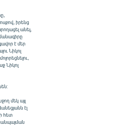
ը,
ոսքով, իրենց
րողացել անել,
յմանագիրը
գավոր է մեր
լու Նիկոլ
ոլորեցնելու,
ջ Նիկոլ
նեն։
ող մեկ այլ
անեցյանն էլ
ի հետ
ը, անպայման