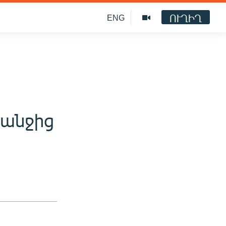
ՈՒՂԻՂ
ENG
անջից