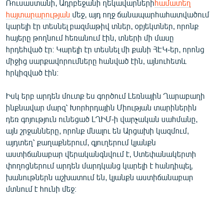
Ռուսաստանի, Ադրբեջանի ղեկավարների
համատեղ
English
հայտարարության
մեջ, այդ ողջ ճանապարհահատվածում
կարելի էր տեսնել բազմաթիվ տներ, օբյեկտներ, որոնք
Русский
հայերը թողնում հեռանում էին, տների մի մասը
հրդեհված էր։ Կարելի էր տեսնել մի քանի ՀԷԿ-եր, որոնց
ՀԵՏԵՎԵՔ ՄԵԶ
միջից սարքավորումները հանված էին, այնուհետև
հրկիզված էին։
Իսկ երբ արդեն մուտք ես գործում Լեռնային Ղարաբաղի
ինքնավար մարզ՝ Խորհրդային Միության տարիներին
«Ազատության» բոլոր կայքերը
դեռ գոյություն ունեցած ԼՂԻՄ-ի վարչական սահմանը,
այն շրջանները, որոնք մնալու են Արցախի կազմում,
այդտեղ՝ քաղաքներում, գյուղերում կյանքն
աստիճանաբար վերականգնվում է, Ստեփանակերտի
փողոցներում արդեն մարդկանց կարելի է հանդիպել,
խանութներն աշխատում են, կյանքն աստիճանաբար
մտնում է հունի մեջ։