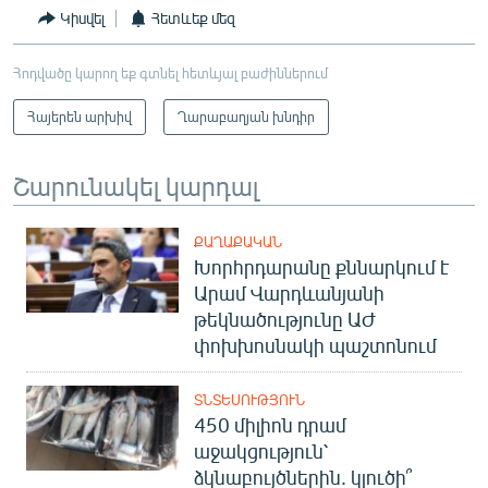
Կիսվել
Հետևեք մեզ
Հոդվածը կարող եք գտնել հետևյալ բաժիններում
Հայերեն արխիվ
Ղարաբաղյան խնդիր
Շարունակել կարդալ
ՔԱՂԱՔԱԿԱՆ
Խորհրդարանը քննարկում է
Արամ Վարդևանյանի
թեկնածությունը ԱԺ
փոխխոսնակի պաշտոնում
ՏՆՏԵՍՈՒԹՅՈՒՆ
450 միլիոն դրամ
աջակցություն՝
ձկնաբույծներին. կլուծի՞