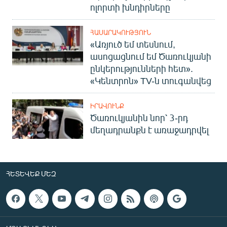
ոլորտի խնդիրները
ՀԱՍԱՐԱԿՈՒԹՅՈՒՆ
«Առյուծ եմ տեսնում,
ասոցացնում եմ Ծառուկյանի
ընկերությունների հետ».
«Կենտրոն» TV-ն տուգանվեց
ԻՐԱՎՈՒՆՔ
Ծառուկյանին նոր՝ 3-րդ
մեղադրանքն է առաջադրվել
ՀԵՏԵՎԵՔ ՄԵԶ