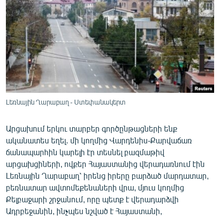
ՄԻՋԱԶԳԱՅԻՆ
ՄՇԱԿՈՒՅԹ
ՍՊՈՐՏ
ՄԵԿՆԱԲԱՆՈՒԹՅՈՒՆ
ՏՏ ԵՒ ԻՆՏԵՐՆԵՏ
ԿՈՐՈՆԱՎԻՐՈՒՍ
Լեռնային Ղարաբաղ - Ստեփանակերտ
ԱՐԽԻՎ
Արցախում երկու տարբեր գործընթացների ենք
ՏԵՍԱՆՅՈՒԹԵՐ
ականատես եղել․ մի կողմից Վարդենիս-Քարվաճառ
ԲԱՆԱՎԵՃ
ճանապարհին կարելի էր տեսնել բազմաթիվ
արցախցիների, ովքեր Հայաստանից վերադառնում էին
ՁԳՏԵԼՈՎ ԼԱՎԱԳՈՒՅՆԻՆ
Լեռնային Ղարաբաղ՝ իրենց իրերը բարձած մարդատար,
ՓՈԴՔԱՍԹ
բեռնատար ավտոմեքենաների վրա, մյուս կողմից
Քելբաջարի շրջանում, որը պետք է վերադարձվի
Ադրբեջանին, ինչպես նշված է Հայաստանի,
Հայերեն