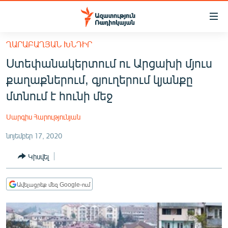
Մատչելիության
հղումներ
Անցնել
ՂԱՐԱԲԱՂՅԱՆ ԽՆԴԻՐ
հիմնական
ԱԶԱՏՈՒԹՅՈՒՆ TV
Ստեփանակերտում ու Արցախի մյուս
բովանդակությանը
ՀԱՅԱՍՏԱՆ
Անցնել
քաղաքներում, գյուղերում կյանքը
հիմնական
ՔԱՂԱՔԱԿԱՆ
մտնում է հունի մեջ
մենյուին
ԸՆՏՐՈՒԹՅՈՒՆՆԵՐ 2026
Որոնում
Սարգիս Հարությունյան
ԻՐԱՎՈՒՆՔ
նոյեմբեր 17, 2020
ՀԱՍԱՐԱԿՈՒԹՅՈՒՆ
Կիսվել
ՏՆՏԵՍՈՒԹՅՈՒՆ
ՂԱՐԱԲԱՂ
Ավելացրեք մեզ Google-ում
ՊԱՏԵՐԱԶՄԻ 6 ՇԱԲԱԹՆԵՐԸ
ՏԱՐԱԾԱՇՐՋԱՆ