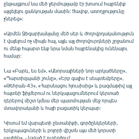
ընթացքում նա մեծ ջերմությամբ էր խոսում հայրենիք
English
այցելելու ցանկության մասին: Ցավոք, առողջությունը
Русский
չներեց»:
«Արմեն Ջիգարխանյանը մեծ սեր և ժողովրդականություն
ՀԵՏԵՎԵՔ ՄԵԶ
է վայելում ոչ միայն հայ, այլև այլ ժողովուրդների շրջանում
ու մենք հպարտ ենք նրա նման հայրենակից ունենալու
համար:
Նա «Բարև, ես եմ», «Անորսալիների նոր արկածները»,
«Ազատության» բոլոր կայքերը
«Պարտիզպանի շունը», «Երբ գալիս է սեպտեմբերը»,
«Թեհրան-43», «Հարսնացու հյուսիսից» և բազմաթիվ այլ
հայտնի ֆիլմերում ու ներկայացումներում կերտած
դերերով միշտ կմնա մեր պատմության մեջ որպես
մտավորականի և հայի բացառիկ կերպար:
Կիսում եմ վարպետի ընտանիքի, գործընկերների,
երկրպագուների և բոլորի վիշտն այս մեծ կորստի
պահին», - նշված է ուղերձում: