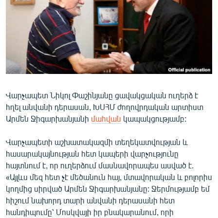
ՄԻՋԱԶԳԱՅԻՆ
ՄՇԱԿՈՒՅԹ
ՍՊՈՐՏ
ՄԵԿՆԱԲԱՆՈՒԹՅՈՒՆ
ՏՏ ԵՒ ԻՆՏԵՐՆԵՏ
Վարչապետ Նիկոլ Փաշինյանը ցավակցական ուղերձ է
ԿՈՐՈՆԱՎԻՐՈՒՍ
հղել անվանի դերասան, ԽՍՀՄ ժողովրդական արտիստ
ԱՐԽԻՎ
Արմեն Ջիգարխանյանի
մահվան
կապակցությամբ:
ՏԵՍԱՆՅՈՒԹԵՐ
Վարչապետի աշխատակազմի տեղեկատվության և
ԲԱՆԱՎԵՃ
հասարակայնության հետ կապերի վարչությունը
հայտնում է, որ ուղերձում մասնավորապես ասված է.
ՁԳՏԵԼՈՎ ԼԱՎԱԳՈՒՅՆԻՆ
«Այլևս մեզ հետ չէ մեծանուն հայ, մտավորական և բոլորիս
ՓՈԴՔԱՍԹ
կողմից սիրված Արմեն Ջիգարխանյանը: Ջերմությամբ եմ
հիշում նախորդ տարի անվանի դերասանի հետ
Հայերեն
հանդիպումը՝ Մոսկվայի իր բնակարանում, որի