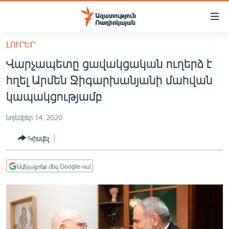
Մատչելիության
հղումներ
Անցնել
ԼՈՒՐԵՐ
հիմնական
ԱԶԱՏՈՒԹՅՈՒՆ TV
Վարչապետը ցավակցական ուղերձ է
բովանդակությանը
ՀԱՅԱՍՏԱՆ
Անցնել
հղել Արմեն Ջիգարխանյանի մահվան
հիմնական
ՔԱՂԱՔԱԿԱՆ
կապակցությամբ
մենյուին
ԸՆՏՐՈՒԹՅՈՒՆՆԵՐ 2026
Որոնում
նոյեմբեր 14, 2020
ԻՐԱՎՈՒՆՔ
Կիսվել
ՀԱՍԱՐԱԿՈՒԹՅՈՒՆ
ՏՆՏԵՍՈՒԹՅՈՒՆ
Ավելացրեք մեզ Google-ում
ՂԱՐԱԲԱՂ
ՊԱՏԵՐԱԶՄԻ 6 ՇԱԲԱԹՆԵՐԸ
ՏԱՐԱԾԱՇՐՋԱՆ