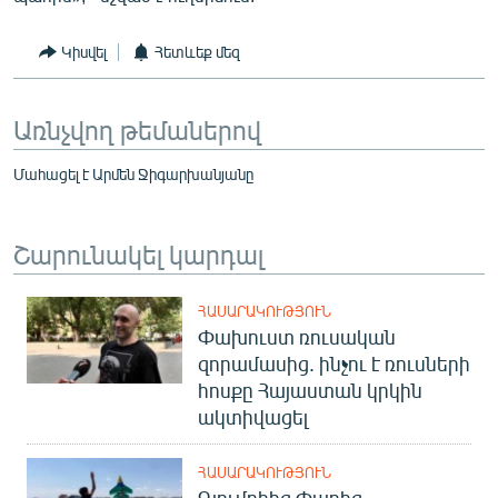
Կիսվել
Հետևեք մեզ
Առնչվող թեմաներով
Մահացել է Արմեն Ջիգարխանյանը
Շարունակել կարդալ
ՀԱՍԱՐԱԿՈՒԹՅՈՒՆ
Փախուստ ռուսական
զորամասից. ինչու է ռուսների
հոսքը Հայաստան կրկին
ակտիվացել
ՀԱՍԱՐԱԿՈՒԹՅՈՒՆ
Գյումրիից Փարիզ․