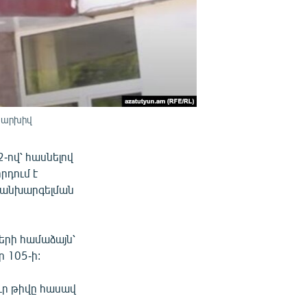
, արխիվ
-ով՝ հասնելով
րդում է
կանխարգելման
երի համաձայն՝
ր 105-ի:
ուր թիվը հասավ