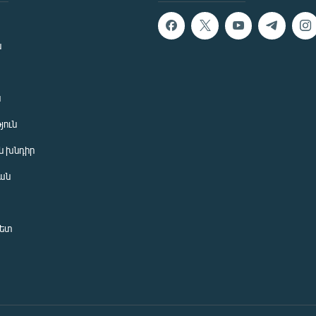
ն
ն
յուն
 խնդիր
ան
նետ