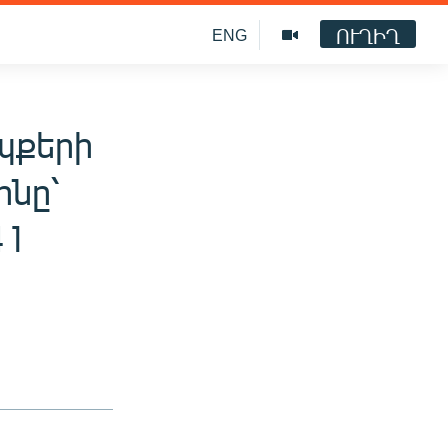
ՈՒՂԻՂ
ENG
պքերի
ինը՝
41