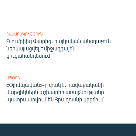
ՀԱՍԱՐԱԿՈՒԹՅՈՒՆ
Գյումրիից Փարիզ․ հայկական անօդաչուն
ներկայացվել է միջազգային
ցուցահանդեսում
ՍՊՈՐՏ
«Օլիմպավան»-ը փակ է. հավաքականի
մարզիկներն աշխարհի առաջնությանը
պատրաստվում են Հրազդանի կիրճում