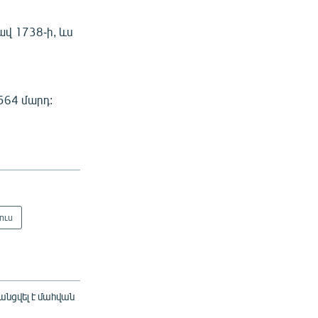
վ 1738-ի, ևս
564 մարդ:
ուս
րանցվել է մահվան