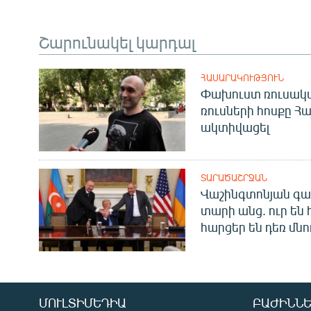
Շարունակել կարդալ
ՀԱՍԱՐԱԿՈՒԹՅՈՒՆ
Փախուստ ռուսական
ռուսների հոսքը Հ
ակտիվացել
ՏԱՐԱԾԱՇՐՋԱՆ
Վաշինգտոնյան գա
տարի անց. ուր են 
հարցեր են դեռ մնո
ՄՈՒԼՏԻՄԵԴԻԱ
ԲԱԺԻՆՆԵ