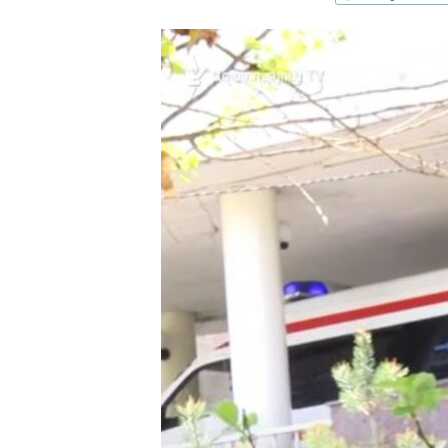
ՄԻՋԱԶԳԱՅԻՆ
ՄՇԱԿՈՒՅԹ
ՍՊՈՐՏ
ՄԵԿՆԱԲԱՆՈՒԹՅՈՒՆ
ՏՏ ԵՒ ԻՆՏԵՐՆԵՏ
ԿՈՐՈՆԱՎԻՐՈՒՍ
ԱՐԽԻՎ
ՏԵՍԱՆՅՈՒԹԵՐ
ԲԱՆԱՎԵՃ
ՁԳՏԵԼՈՎ ԼԱՎԱԳՈՒՅՆԻՆ
ՓՈԴՔԱՍԹ