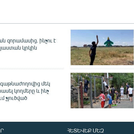
 զորամասից. ինչու է
այաստան կրկին
գաթնաժողովից մեկ
հասել կողմերը և ինչ
ւմ չլուծված
Ր
ՀԵՏԵՎԵՔ ՄԵԶ