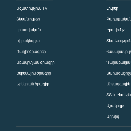
Ազատություն TV
Լուրեր
Տեսանյութեր
Քաղաքակա
Լրատվական
Իրավունք
Կիրակնօրյա
Տնտեսությու
Ռադիոծրագրեր
Հասարակութ
Առավոտյան ծրագիր
Ղարաբաղյան
Ցերեկային ծրագիր
Տարածաշրջ
Հայերեն
Երեկոյան ծրագիր
Միջազգային
English
ՏՏ և Ինտեր
Русский
Մշակույթ
ՀԵՏԵՎԵՔ ՄԵԶ
Արխիվ