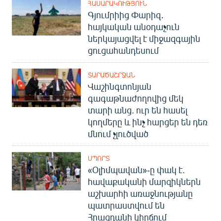
ՀԱՍԱՐԱԿՈՒԹՅՈՒՆ
Գյումրիից Փարիզ․
հայկական անօդաչուն
ներկայացվել է միջազգային
ցուցահանդեսում
ՏԱՐԱԾԱՇՐՋԱՆ
Վաշինգտոնյան
գագաթնաժողովից մեկ
տարի անց. ուր են հասել
կողմերը և ինչ հարցեր են դեռ
մնում չլուծված
ՍՊՈՐՏ
«Օլիմպավան»-ը փակ է.
հավաքականի մարզիկներն
աշխարհի առաջնությանը
պատրաստվում են
Հրազդանի կիրճում