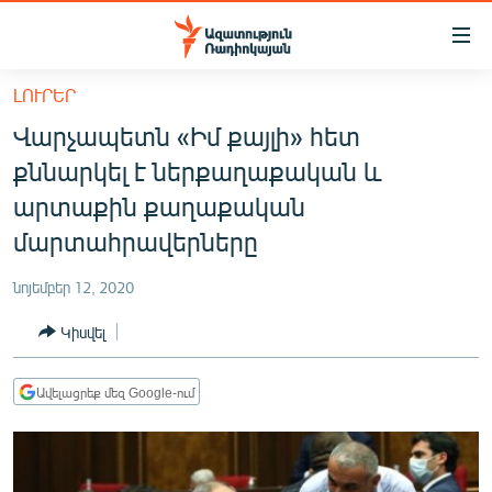
Մատչելիության
հղումներ
Անցնել
ԼՈՒՐԵՐ
հիմնական
ԱԶԱՏՈՒԹՅՈՒՆ TV
Վարչապետն «Իմ քայլի» հետ
բովանդակությանը
ՀԱՅԱՍՏԱՆ
Անցնել
քննարկել է ներքաղաքական և
հիմնական
ՔԱՂԱՔԱԿԱՆ
արտաքին քաղաքական
մենյուին
ԸՆՏՐՈՒԹՅՈՒՆՆԵՐ 2026
մարտահրավերները
Որոնում
ԻՐԱՎՈՒՆՔ
նոյեմբեր 12, 2020
ՀԱՍԱՐԱԿՈՒԹՅՈՒՆ
Կիսվել
ՏՆՏԵՍՈՒԹՅՈՒՆ
ՂԱՐԱԲԱՂ
Ավելացրեք մեզ Google-ում
ՊԱՏԵՐԱԶՄԻ 6 ՇԱԲԱԹՆԵՐԸ
ՏԱՐԱԾԱՇՐՋԱՆ