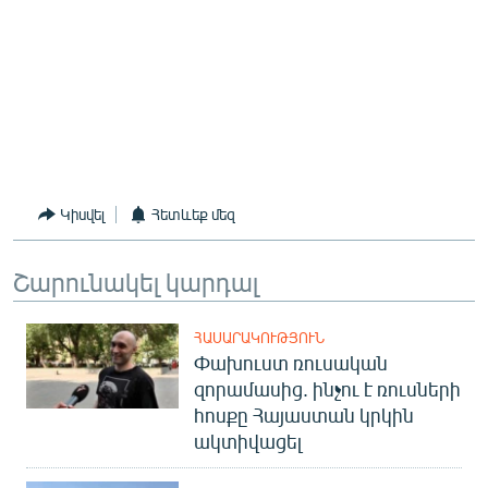
Կիսվել
Հետևեք մեզ
Շարունակել կարդալ
ՀԱՍԱՐԱԿՈՒԹՅՈՒՆ
Փախուստ ռուսական
զորամասից. ինչու է ռուսների
հոսքը Հայաստան կրկին
ակտիվացել