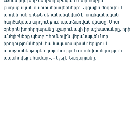
«Քննարկել ենք ներքաղաքական և արտաքին
English
քաղաքական մարտահրավերները։ Ազգային ժողովում
արդեն իսկ գրեթե վերականգնված է խուլիգանական
Русский
հարձակման արդյունքում պատճառված վնասը։ Մոտ
օրերին խորհրդարանը կշարունակի իր աշխատանքը, որի
ՀԵՏԵՎԵՔ ՄԵԶ
անելիքները պետք է հիմնովին վերանայվեն նոր
իրողություններին համապատասխան՝ երկրում
առաջնահերթորեն կայունություն ու անվտանգություն
ապահովելու համար», - նշել է Նազարյանը։
«Ազատության» բոլոր կայքերը