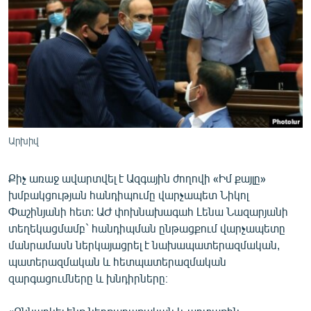
ՄԻՋԱԶԳԱՅԻՆ
ՄՇԱԿՈՒՅԹ
ՍՊՈՐՏ
ՄԵԿՆԱԲԱՆՈՒԹՅՈՒՆ
ՏՏ ԵՒ ԻՆՏԵՐՆԵՏ
ԿՈՐՈՆԱՎԻՐՈՒՍ
Արխիվ
ԱՐԽԻՎ
Քիչ առաջ ավարտվել է Ազգային ժողովի «Իմ քայլը»
ՏԵՍԱՆՅՈՒԹԵՐ
խմբակցության հանդիպումը վարչապետ Նիկոլ
Փաշինյանի հետ: ԱԺ փոխնախագահ Լենա Նազարյանի
ԲԱՆԱՎԵՃ
տեղեկացմամբ` հանդիպման ընթացքում վարչապետը
ՁԳՏԵԼՈՎ ԼԱՎԱԳՈՒՅՆԻՆ
մանրամասն ներկայացրել է նախապատերազմական,
պատերազմական և հետպատերազմական
ՓՈԴՔԱՍԹ
զարգացումները և խնդիրները։
Հայերեն