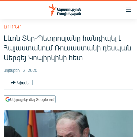
Մատչելիության
հղումներ
Անցնել
ԼՈՒՐԵՐ
հիմնական
ԱԶԱՏՈՒԹՅՈՒՆ TV
Լևոն Տեր-Պետրոսյանը հանդիպել է
բովանդակությանը
ՀԱՅԱՍՏԱՆ
Անցնել
Հայաստանում Ռուսաստանի դեսպան
հիմնական
ՔԱՂԱՔԱԿԱՆ
Սերգեյ Կոպիրկինի հետ
մենյուին
ԸՆՏՐՈՒԹՅՈՒՆՆԵՐ 2026
Որոնում
նոյեմբեր 12, 2020
ԻՐԱՎՈՒՆՔ
Կիսվել
ՀԱՍԱՐԱԿՈՒԹՅՈՒՆ
ՏՆՏԵՍՈՒԹՅՈՒՆ
Ավելացրեք մեզ Google-ում
ՂԱՐԱԲԱՂ
ՊԱՏԵՐԱԶՄԻ 6 ՇԱԲԱԹՆԵՐԸ
ՏԱՐԱԾԱՇՐՋԱՆ