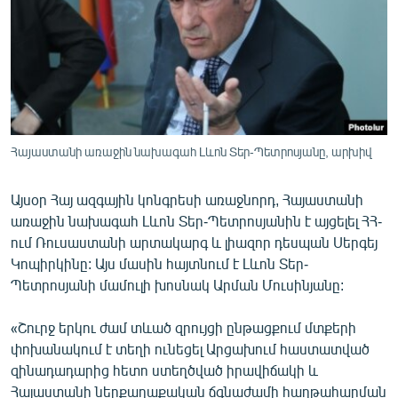
ՄԻՋԱԶԳԱՅԻՆ
ՄՇԱԿՈՒՅԹ
ՍՊՈՐՏ
ՄԵԿՆԱԲԱՆՈՒԹՅՈՒՆ
ՏՏ ԵՒ ԻՆՏԵՐՆԵՏ
Հայաստանի առաջին նախագահ Լևոն Տեր-Պետրոսյանը, արխիվ
ԿՈՐՈՆԱՎԻՐՈՒՍ
Այսօր Հայ ազգային կոնգրեսի առաջնորդ, Հայաստանի
ԱՐԽԻՎ
առաջին նախագահ Լևոն Տեր-Պետրոսյանին է այցելել ՀՀ-
ՏԵՍԱՆՅՈՒԹԵՐ
ում Ռուսաստանի արտակարգ և լիազոր դեսպան Սերգեյ
Կոպիրկինը: Այս մասին հայտնում է Լևոն Տեր-
ԲԱՆԱՎԵՃ
Պետրոսյանի մամուլի խոսնակ Արման Մուսինյանը:
ՁԳՏԵԼՈՎ ԼԱՎԱԳՈՒՅՆԻՆ
«Շուրջ երկու ժամ տևած զրույցի ընթացքում մտքերի
ՓՈԴՔԱՍԹ
փոխանակում է տեղի ունեցել Արցախում հաստատված
զինադադարից հետո ստեղծված իրավիճակի և
Հայերեն
Հայաստանի ներքաղաքական ճգնաժամի հաղթահարման