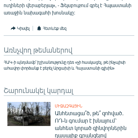
ուղիների վերաբերյալ», - Ֆեյսբուքում գրել է Հայաստանի
English
առաջին նախագահի խոսնակը:
Русский
Կիսվել
Հետևեք մեզ
ՀԵՏԵՎԵՔ ՄԵԶ
Առնչվող թեմաներով
ՀԱԿ-ի պնդմամբ՝ իշխանությունը դեռ «չի հասկացել, թե ինչպիսի
ահավոր փորձանք է բերել Արցախի և Հայաստանի գլխին»
«Ազատության» բոլոր կայքերը
Շարունակել կարդալ
ՄԻՋԱԶԳԱՅԻՆ
Անհետացա՞ծ, թե՞ զոհված․
ՌԴ-ն գումար է խնայում՝
անհետ կորած զինվորներին
դասալիք գրանցելով