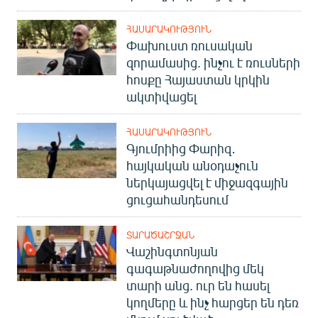
ՀԱՍԱՐԱԿՈՒԹՅՈՒՆ
Փախուստ ռուսական
զորամասից. ինչու է ռուսների
հոսքը Հայաստան կրկին
ակտիվացել
ՀԱՍԱՐԱԿՈՒԹՅՈՒՆ
Գյումրիից Փարիզ․
հայկական անօդաչուն
ներկայացվել է միջազգային
ցուցահանդեսում
ՏԱՐԱԾԱՇՐՋԱՆ
Վաշինգտոնյան
գագաթնաժողովից մեկ
տարի անց. ուր են հասել
կողմերը և ինչ հարցեր են դեռ