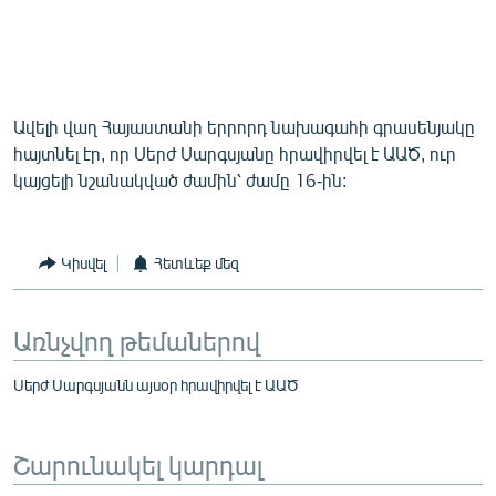
English
Русский
ՀԵՏԵՎԵՔ ՄԵԶ
Ավելի վաղ Հայաստանի երրորդ նախագահի գրասենյակը
հայտնել էր, որ Սերժ Սարգսյանը հրավիրվել է ԱԱԾ, ուր
կայցելի նշանակված ժամին՝ ժամը 16-ին:
Կիսվել
Հետևեք մեզ
«Ազատության» բոլոր կայքերը
Առնչվող թեմաներով
Սերժ Սարգսյանն այսօր հրավիրվել է ԱԱԾ
Շարունակել կարդալ