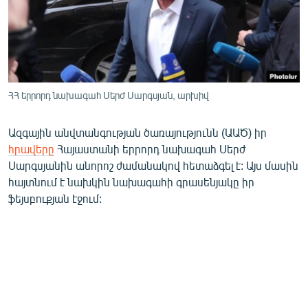
ՄԻՋԱԶԳԱՅԻՆ
ՄՇԱԿՈՒՅԹ
ՍՊՈՐՏ
ՄԵԿՆԱԲԱՆՈՒԹՅՈՒՆ
ՀՀ երրորդ նախագահ Սերժ Սարգսյան, արխիվ
ՏՏ ԵՒ ԻՆՏԵՐՆԵՏ
Ազգային անվտանգության ծառայությունն (ԱԱԾ) իր
ԿՈՐՈՆԱՎԻՐՈՒՍ
հրավերը
Հայաստանի երրորդ նախագահ Սերժ
ԱՐԽԻՎ
Սարգսյանին անորոշ ժամանակով հետաձգել է: Այս մասին
հայտնում է նախկին նախագահի գրասենյակը իր
ՏԵՍԱՆՅՈՒԹԵՐ
ֆեյսբուքյան էջում:
ԲԱՆԱՎԵՃ
ՁԳՏԵԼՈՎ ԼԱՎԱԳՈՒՅՆԻՆ
ՓՈԴՔԱՍԹ
Հայերեն