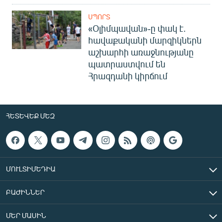
ՍՊՈՐՏ
«Օլիմպավան»-ը փակ է.
հավաքականի մարզիկներն
աշխարհի առաջնությանը
պատրաստվում են
Հրազդանի կիրճում
ՀԵՏԵՎԵՔ ՄԵԶ
ՄՈՒԼՏԻՄԵԴԻԱ
ԲԱԺԻՆՆԵՐ
ՄԵՐ ՄԱՍԻՆ