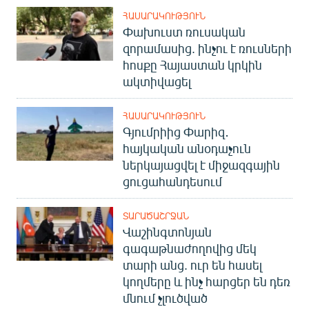
ՀԱՍԱՐԱԿՈՒԹՅՈՒՆ
Փախուստ ռուսական
զորամասից. ինչու է ռուսների
հոսքը Հայաստան կրկին
ակտիվացել
ՀԱՍԱՐԱԿՈՒԹՅՈՒՆ
Գյումրիից Փարիզ․
հայկական անօդաչուն
ներկայացվել է միջազգային
ցուցահանդեսում
ՏԱՐԱԾԱՇՐՋԱՆ
Վաշինգտոնյան
գագաթնաժողովից մեկ
տարի անց. ուր են հասել
կողմերը և ինչ հարցեր են դեռ
մնում չլուծված