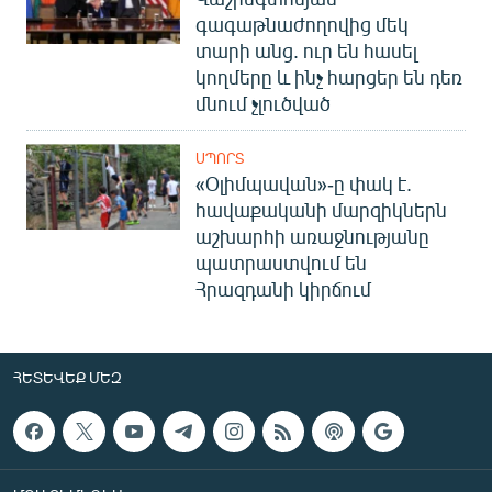
գագաթնաժողովից մեկ
տարի անց. ուր են հասել
կողմերը և ինչ հարցեր են դեռ
մնում չլուծված
ՍՊՈՐՏ
«Օլիմպավան»-ը փակ է.
հավաքականի մարզիկներն
աշխարհի առաջնությանը
պատրաստվում են
Հրազդանի կիրճում
ՀԵՏԵՎԵՔ ՄԵԶ