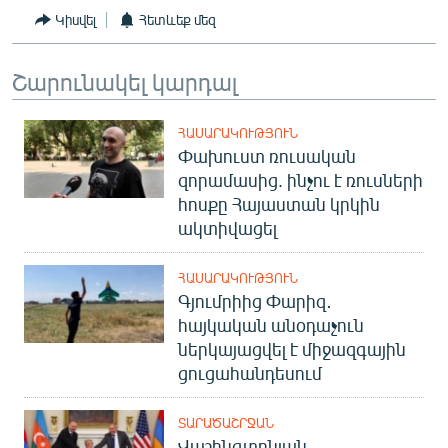
Կիսվել
Հետևեք մեզ
Շարունակել կարդալ
ՀԱՍԱՐԱԿՈՒԹՅՈՒՆ
Փախուստ ռուսական
զորամասից. ինչու է ռուսների
հոսքը Հայաստան կրկին
ակտիվացել
ՀԱՍԱՐԱԿՈՒԹՅՈՒՆ
Գյումրիից Փարիզ․
հայկական անօդաչուն
ներկայացվել է միջազգային
ցուցահանդեսում
ՏԱՐԱԾԱՇՐՋԱՆ
Վաշինգտոնյան