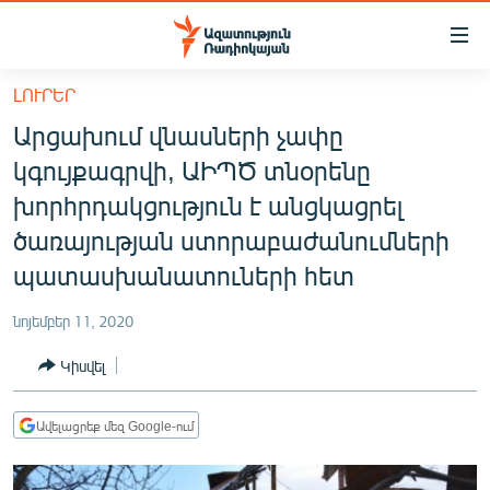
Մատչելիության
հղումներ
Անցնել
ԼՈՒՐԵՐ
հիմնական
ԱԶԱՏՈՒԹՅՈՒՆ TV
Արցախում վնասների չափը
բովանդակությանը
ՀԱՅԱՍՏԱՆ
Անցնել
կգույքագրվի, ԱԻՊԾ տնօրենը
հիմնական
ՔԱՂԱՔԱԿԱՆ
խորհրդակցություն է անցկացրել
մենյուին
ԸՆՏՐՈՒԹՅՈՒՆՆԵՐ 2026
ծառայության ստորաբաժանումների
Որոնում
պատասխանատուների հետ
ԻՐԱՎՈՒՆՔ
ՀԱՍԱՐԱԿՈՒԹՅՈՒՆ
նոյեմբեր 11, 2020
ՏՆՏԵՍՈՒԹՅՈՒՆ
Կիսվել
ՂԱՐԱԲԱՂ
Ավելացրեք մեզ Google-ում
ՊԱՏԵՐԱԶՄԻ 6 ՇԱԲԱԹՆԵՐԸ
ՏԱՐԱԾԱՇՐՋԱՆ