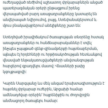
ուժեղացված ռեժիմով աշխատող փրկարարներն անցած
English
պատերազմական օրերի ընթացքում իրենց
Русский
վերապահված բարդ առաջադրանքները կատարել են
անվերապահ նվիրումով, բայց, Ստեփանակերտում և
մյուս բնակավայրերում անելիքները շատ են:
ՀԵՏԵՎԵՔ ՄԵԶ
Ստեղծված իրավիճակում ծառայության տնօրենը հստակ
առաջադրանքներ ու հանձնարարականներ է տվել
ինչպես չպայթած զենք-զինամթերքի հայտնաբերման,
այնպես էլ հրդեհների ու հրթիռակոծության հետևանքով
«Ազատության» բոլոր կայքերը
վնասված ենթակառուցվածքների անվտանգության
հարցերով զբաղվելու մասով: Վնասների չափը
կգույքագրվի:
Կարեն Սարգսյանը ևս մեկ անգամ երախտագիտություն է
հայտնել փրկարար ուժերին, Արցախի համար
ամենադժվար օրերին՝ հայրենիքին ու ժողովրդին
անմնացորդ ծառայելու համար: