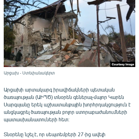
ՄԻՋԱԶԳԱՅԻՆ
ՄՇԱԿՈՒՅԹ
ՍՊՈՐՏ
ՄԵԿՆԱԲԱՆՈՒԹՅՈՒՆ
ՏՏ ԵՒ ԻՆՏԵՐՆԵՏ
ԿՈՐՈՆԱՎԻՐՈՒՍ
ԱՐԽԻՎ
Արցախ - Ստեփանակերտ
ՏԵՍԱՆՅՈՒԹԵՐ
Արցախի արտակարգ իրավիճակների պետական
ԲԱՆԱՎԵՃ
ծառայության (ԱԻՊԾ) տնօրեն գեներալ-մայոր Կարեն
Սարգսյանը երեկ աշխատանքային խորհրդակցություն է
ՁԳՏԵԼՈՎ ԼԱՎԱԳՈՒՅՆԻՆ
անցկացրել ծառայության բոլոր ստորաբաժանումների
ՓՈԴՔԱՍԹ
պատասխանատուների հետ։
Հայերեն
Տնօրենը նշել է, որ սեպտեմբերի 27-ից ավելի