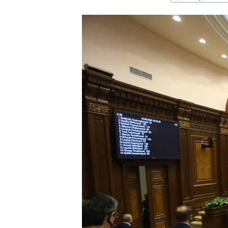
ՄԻՋԱԶԳԱՅԻՆ
ՄՇԱԿՈՒՅԹ
ՍՊՈՐՏ
ՄԵԿՆԱԲԱՆՈՒԹՅՈՒՆ
ՏՏ ԵՒ ԻՆՏԵՐՆԵՏ
ԿՈՐՈՆԱՎԻՐՈՒՍ
ԱՐԽԻՎ
ՏԵՍԱՆՅՈՒԹԵՐ
ԲԱՆԱՎԵՃ
ՁԳՏԵԼՈՎ ԼԱՎԱԳՈՒՅՆԻՆ
ՓՈԴՔԱՍԹ