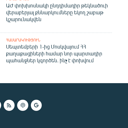
ԱԺ փոխխոսնակի ընդդիմադիր թեկնածուի
վերաբերյալ քննարկումները եկող շաբաթ
կշարունակվեն
ՀԱՍԱՐԱԿՈՒԹՅՈՒՆ
Սեպտեմբերի 1-ից Մոսկվայում ՀՀ
քաղաքացիների համար նոր պարտադիր
պահանջներ կգործեն. ինչ է փոխվում