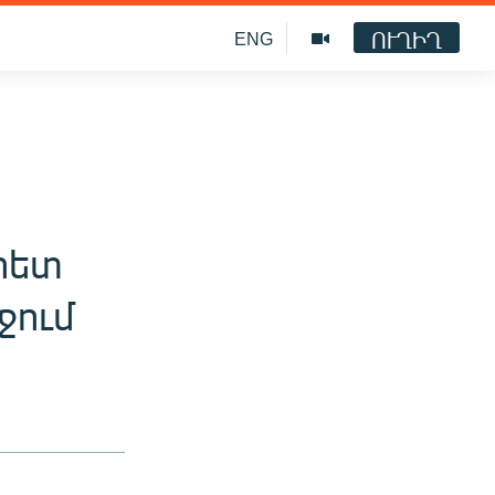
ՈՒՂԻՂ
ENG
հետ
ջում