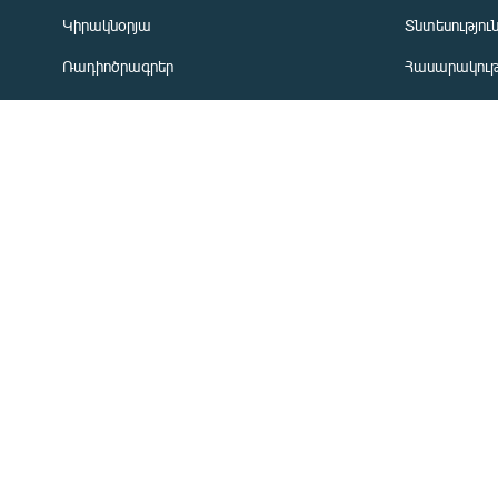
Կիրակնօրյա
Տնտեսությու
«Ազատության» բոլոր կայքերը
Ռադիոծրագրեր
Հասարակութ
Առավոտյան ծրագիր
Ղարաբաղյան
Ցերեկային ծրագիր
Տարածաշրջ
Երեկոյան ծրագիր
Միջազգային
ՏՏ և Ինտեր
Մշակույթ
Արխիվ
ՄԵՐ ՄԱՍԻՆ
«Ազատություն» ռ/կ
Կապը մեզ հ