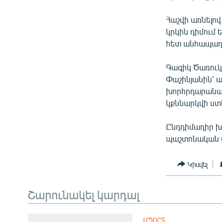
Հաշվի առնելով
կրկին դիմում
հետ անհապաղ 
Գագիկ Ծառուկ
Փաշինյանին՝ 
խորհրդարանակ
կքննարկվի ստ
Ընդդիմադիր խմ
պաշտոնական 
Կիսվել
Շարունակել կարդալ
ՍՊՈՐՏ