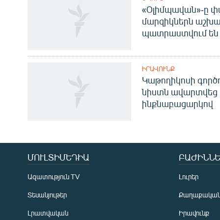
«Օլիմպավան»-ը փ
մարզիկներն աշխա
պատրաստվում են 
ԻՐԱՎՈՒՆՔ
Կաթողիկոսի գոր
նիստն ավարտվեց
ինքնաբացարկով
Հայերեն
English
Русский
ՄՈՒԼՏԻՄԵԴԻԱ
ԲԱԺԻՆՆԵ
ՀԵՏԵՎԵՔ ՄԵԶ
Ազատություն TV
Լուրեր
Տեսանյութեր
Քաղաքակա
Լրատվական
Իրավունք