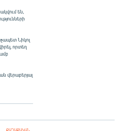
ակվում են,
ւթյունների
չապետ Նիկոլ
իրել, որտեղ
յամբ
ան վերաբերյալ
ՔԱՂԱՔԱԿԱՆ