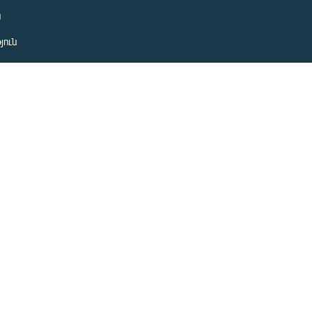
ն
յուն
 խնդիր
ան
նետ
ետ
Հայտարարություններ