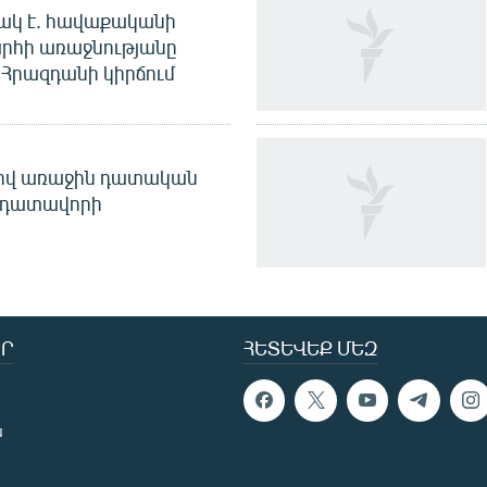
ակ է. հավաքականի
րհի առաջնությանը
Հրազդանի կիրճում
ծով առաջին դատական
 դատավորի
Ր
ՀԵՏԵՎԵՔ ՄԵԶ
ն