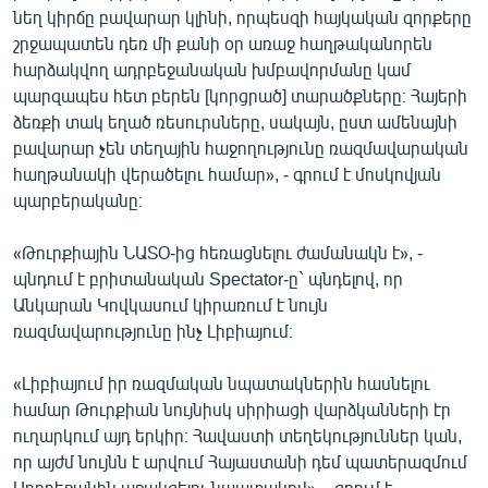
նեղ կիրճը բավարար կլինի, որպեսզի հայկական զորքերը
շրջապատեն դեռ մի քանի օր առաջ հաղթականորեն
հարձակվող ադրբեջանական խմբավորմանը կամ
պարզապես հետ բերեն [կորցրած] տարածքները։ Հայերի
ձեռքի տակ եղած ռեսուրսները, սակայն, ըստ ամենայնի
բավարար չեն տեղային հաջողությունը ռազմավարական
հաղթանակի վերածելու համար», - գրում է մոսկովյան
պարբերականը։
«Թուրքիային ՆԱՏՕ-ից հեռացնելու ժամանակն է», -
պնդում է բրիտանական Spectator-ը` պնդելով, որ
Անկարան Կովկասում կիրառում է նույն
ռազմավարությունը ինչ Լիբիայում։
«Լիբիայում իր ռազմական նպատակներին հասնելու
համար Թուրքիան նույնիսկ սիրիացի վարձկանների էր
ուղարկում այդ երկիր։ Հավաստի տեղեկություններ կան,
որ այժմ նույնն է արվում Հայաստանի դեմ պատերազմում
Ադրբեջանին աջակցելու նպատակով», - գրում է