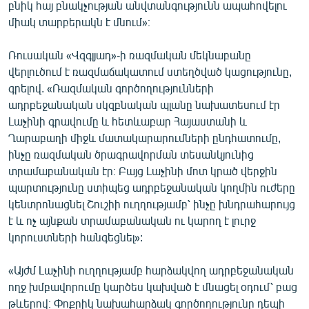
բնիկ հայ բնակչության անվտանգությունն ապահովելու
միակ տարբերակն է մնում»։
Ռուսական «Վզգլյադ»-ի ռազմական մեկնաբանը
վերլուծում է ռազմաճակատում ստեղծված կացությունը,
գրելով. «Ռազմական գործողությունների
ադրբեջանական սկզբնական պլանը նախատեսում էր
Լաչինի գրավումը և հետևաբար Հայաստանի և
Ղարաբաղի միջև մատակարարումների ընդհատումը,
ինչը ռազմական ծրագրավորման տեսանկյունից
տրամաբանական էր։ Բայց Լաչինի մոտ կրած վերջին
պարտությունը ստիպեց ադրբեջանական կողմին ուժերը
կենտրոնացնել Շուշիի ուղղությամբ՝ ինչը խնդրահարույց
է և ոչ այնքան տրամաբանական ու կարող է լուրջ
կորուստների հանգեցնել»:
«Այժմ Լաչինի ուղղությամբ հարձակվող ադրբեջանական
ողջ խմբավորումը կարծես կախված է մնացել օդում՝ բաց
թևերով։ Փոքրիկ նախահարձակ գործողությունը դեպի