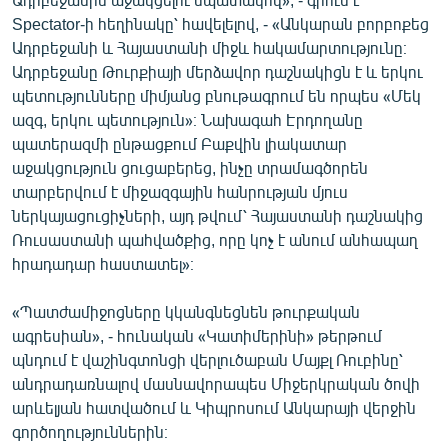
Spectator-ի հեղինակը՝ հավելելով, - «Անկարան բորբոքեց
Ադրբեջանի և Հայաստանի միջև հակամարտությունը։
Ադրբեջանը Թուրքիայի մերձավոր դաշնակիցն է և երկու
պետությունները միմյանց բնութագրում են որպես «Մեկ
ազգ, երկու պետություն»։ Նախագահ Էրդողանը
պատերազմի ընթացքում Բաքվին լիակատար
աջակցություն ցուցաբերեց, ինչը տրամագծորեն
տարբերվում է միջազգային հանրության մյուս
ներկայացուցիչների, այդ թվում՝ Հայաստանի դաշնակից
Ռուսաստանի պահվածքից, որը կոչ է անում անհապաղ
հրադադար հաստատել»։
«Պատժամիջոցները կկանգնեցնեն թուրքական
ագրեսիան», - հունական «Կատիմերինի» թերթում
պնդում է վաշինգտոնցի վերլուծաբան Մայքլ Ռուբինը՝
անդրադառնալով մասնավորապես Միջերկրական ծովի
արևելյան հատվածում և Կիպրոսում Անկարայի վերջին
գործողություններին։