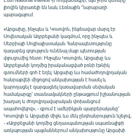
լիովին կիրառելի են նաև Լեռնային Ղարաբաղի
պարագայում։
«Արցախը, ինչպես և Կոսովոն, ինքնավար մարզ էր
Սովետական Ադրբեջանի կազմում, որը ինչպես և
Սերբիայի Սոցիալիստական Հանրապետությունը
դադարեց գոյություն ունենալ մայր պետության
փլուզումից հետո։ Ինչպես Կոսովոն, Արցախը ևս
Ադրբեջանի կողմից իրականացված բռնի էթնիկ
զտումների զոհ է եղել։ Արցախը ևս համաժողովրդական
հանրաքվեի միջոցով անկախության է հասել և
կարողացել է զարգացնել կառավարման սեփական
համակարգը՝ տասնամյակների ընթացքում իշխանության
խաղաղ և ժողովրդավարական փոխանցում
ապահովելով», - գրում է ամերիկյան պարբերականը՝
Կոսովոյի և Արցախի միջև ևս մեկ ընդհանրություն նշելով,
- «Ադրբեջանի կողմից ցեղասպանության սպառնալիքի
առկայության պայմաններում անկախությունը Արցախի