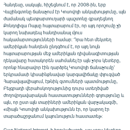
Հանդեսը, սակայն, հիշեցնում է, որ 2008-ին, երբ
Վաշինգտոնը ճանաչում էր Կոսովոյի անկախությունը, այն
ժամանակ պետքարտուղարի պաշտոնը զբաղեցնող
Քոնդոլիզա Ռայսը հայտարարում էր, որ այդ որոշումը չի
կարող նախադեպ հանդիսանալ մյուս
հակամարտությունների համար։ Դրա հետ մեկտեղ
ամերիկյան հանդեսն ընդգծում է, որ այդ նույն
հայտարարության մեջ ամերիկյան դիվանագիտության
ղեկավարը հստակորեն սահմանել էր այն չորս կետերը,
որոնք հնարավոր էին դարձրել Կոսովոյի ճանաչումը՝
երկրամասի կիսաինքնավար կարգավիճակը փլուզված
Հարավսլավիայում, էթնիկ զտումների պատմությունը,
Բելգրադի վերահսկողությունից դուրս ստեղծված
ժողովրդավարական հաստատությունների գոյությունը և
այն, որ ըստ այն տարիների ամերիկյան վարչակազմի,
«միայն Կոսովոյի անկախությունն էր, որ կարող էր
տարածաշրջանում կայունություն հաստատել»։
Ըստ National Interest -ի հոդվածագրի, այս չորս կետերը