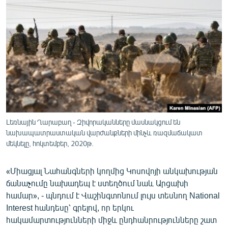
ՄԻՋԱԶԳԱՅԻՆ
ՄՇԱԿՈՒՅԹ
ՍՊՈՐՏ
ՄԵԿՆԱԲԱՆՈՒԹՅՈՒՆ
ՏՏ ԵՒ ԻՆՏԵՐՆԵՏ
ԿՈՐՈՆԱՎԻՐՈՒՍ
ԱՐԽԻՎ
Լեռնային Ղարաբաղ - Զիվորականները մասնակցում են
նախապատրաստական վարժանքների մինչև ռազմաճակատ
ՏԵՍԱՆՅՈՒԹԵՐ
մեկնելը, հոկտեմբեր, 2020թ.
ԲԱՆԱՎԵՃ
«Միացյալ Նահանգների կողմից Կոսովոյի անկախության
ՁԳՏԵԼՈՎ ԼԱՎԱԳՈՒՅՆԻՆ
ճանաչումը նախադեպ է ստեղծում նաև Արցախի
ՓՈԴՔԱՍԹ
համար», - պնդում է Վաշինգտոնում լույս տեսնող National
Interest հանդեսը՝ գրելով, որ երկու
Հայերեն
հակամարտությունների միջև ընդհանրությունները շատ