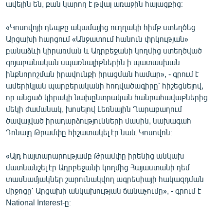
ավելին են, քան կարող է թվալ առաջին հայացքից։
English
Русский
«Կոսովոյի դեպքը ակամայից ուղղակի հիմք ստեղծեց
Արցախի հարցում «Անջատում հանուն փրկության»
բանաձևի կիրառման և Ադրբեջանի կողմից ստեղծված
ՀԵՏԵՎԵՔ ՄԵԶ
գոյաբանական սպառնալիքներին ի պատասխան
ինքնորոշման իրավունքի իրացման համար», - գրում է
ամերիկյան պարբերականի հոդվածագիրը՝ հիշեցնելով,
որ անցած կիրակի նախընտրական հանրահավաքներից
մեկի ժամանակ, խոսելով Լեռնային Ղարաբաղում
«Ազատության» բոլոր կայքերը
ծավալված իրադարձությունների մասին, նախագահ
Դոնալդ Թրամփը հիշատակել էր նաև Կոսովոն։
«Այդ հայտարարությամբ Թրամփը իրենից անկախ
մատնանշել էր Ադրբեջանի կողմից Հայաստանի դեմ
տասնամյակներ շարունակվող ագրեսիայի հակազդման
միջոցը՝ Արցախի անկախության ճանաչումը», - գրում է
National Interest-ը։