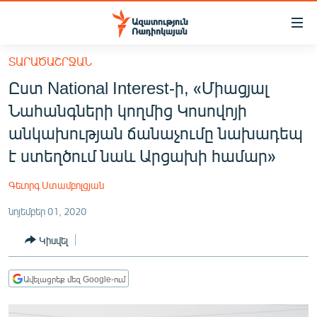
Մատչելիության
հղումներ
Անցնել
ՏԱՐԱԾԱՇՐՋԱՆ
հիմնական
ԱԶԱՏՈՒԹՅՈՒՆ TV
Ըստ National Interest-ի, «Միացյալ
բովանդակությանը
ՀԱՅԱՍՏԱՆ
Անցնել
Նահանգների կողմից Կոսովոյի
հիմնական
ՔԱՂԱՔԱԿԱՆ
անկախության ճանաչումը նախադեպ
մենյուին
ԸՆՏՐՈՒԹՅՈՒՆՆԵՐ 2026
է ստեղծում նաև Արցախի համար»
Որոնում
ԻՐԱՎՈՒՆՔ
Գեւորգ Ստամբոլցյան
ՀԱՍԱՐԱԿՈՒԹՅՈՒՆ
նոյեմբեր 01, 2020
ՏՆՏԵՍՈՒԹՅՈՒՆ
Կիսվել
ՂԱՐԱԲԱՂ
ՊԱՏԵՐԱԶՄԻ 6 ՇԱԲԱԹՆԵՐԸ
Ավելացրեք մեզ Google-ում
ՏԱՐԱԾԱՇՐՋԱՆ