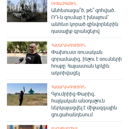
ՄԻՋԱԶԳԱՅԻՆ
Անհետացա՞ծ, թե՞ զոհված․
ՌԴ-ն գումար է խնայում՝
անհետ կորած զինվորներին
դասալիք գրանցելով
ՀԱՍԱՐԱԿՈՒԹՅՈՒՆ
Փախուստ ռուսական
զորամասից. ինչու է ռուսների
հոսքը Հայաստան կրկին
ակտիվացել
ՀԱՍԱՐԱԿՈՒԹՅՈՒՆ
Գյումրիից Փարիզ․
հայկական անօդաչուն
ներկայացվել է միջազգային
ցուցահանդեսում
ՏԱՐԱԾԱՇՐՋԱՆ