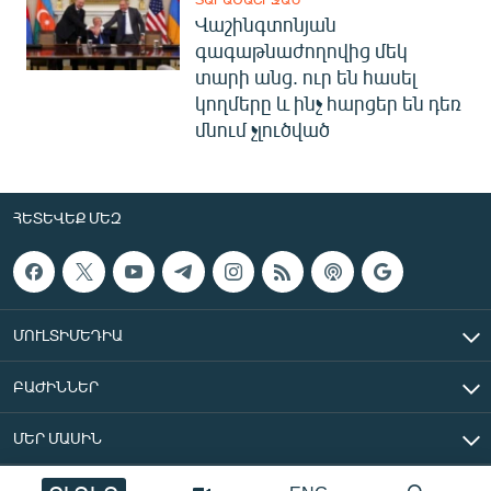
Վաշինգտոնյան
գագաթնաժողովից մեկ
տարի անց. ուր են հասել
կողմերը և ինչ հարցեր են դեռ
մնում չլուծված
ՀԵՏԵՎԵՔ ՄԵԶ
ՄՈՒԼՏԻՄԵԴԻԱ
ԲԱԺԻՆՆԵՐ
ՄԵՐ ՄԱՍԻՆ