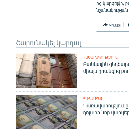
ից կարգելվի,
նշանակության
Կիսվել
Շարունակել կարդալ
ՀԱՍԱՐԱԿՈՒԹՅՈՒՆ
Բանկային զեղծարա
միայն դրանցից բող
ՀԱՅԱՍՏԱՆ
Կառավարությունը 
դոլարի նոր վարկեր