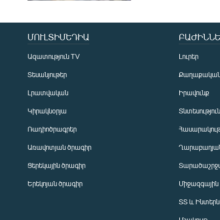
ՄՈՒԼՏԻՄԵԴԻԱ
ԲԱԺԻՆՆԵ
Ազատություն TV
Լուրեր
Տեսանյութեր
Քաղաքակա
Լրատվական
Իրավունք
Կիրակնօրյա
Տնտեսությու
Ռադիոծրագրեր
Հասարակութ
Առավոտյան ծրագիր
Ղարաբաղյան
Ցերեկային ծրագիր
Տարածաշրջ
Հայերեն
Երեկոյան ծրագիր
Միջազգային
English
ՏՏ և Ինտեր
Русский
Մշակույթ