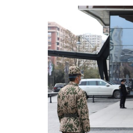
ՄԻՋԱԶԳԱՅԻՆ
ՄՇԱԿՈՒՅԹ
ՍՊՈՐՏ
ՄԵԿՆԱԲԱՆՈՒԹՅՈՒՆ
ՏՏ ԵՒ ԻՆՏԵՐՆԵՏ
ԿՈՐՈՆԱՎԻՐՈՒՍ
ԱՐԽԻՎ
ՏԵՍԱՆՅՈՒԹԵՐ
ԲԱՆԱՎԵՃ
ՁԳՏԵԼՈՎ ԼԱՎԱԳՈՒՅՆԻՆ
ՓՈԴՔԱՍԹ