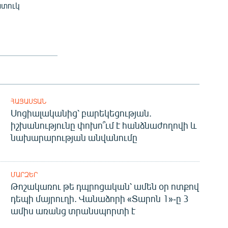
ատուկ
ՀԱՅԱՍՏԱՆ
Սոցիալականից՝ բարեկեցության.
իշխանությունը փոխո՞ւմ է հանձնաժողովի և
նախարարության անվանումը
ՄԱՐԶԵՐ
Թոշակառու թե դպրոցական՝ ամեն օր ոտքով
դեպի մայրուղի. Վանաձորի «Տարոն 1»-ը 3
ամիս առանց տրանսպորտի է