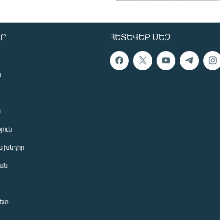
Ր
ՀԵՏԵՎԵՔ ՄԵԶ
ն
ն
յուն
 խնդիր
ան
նետ