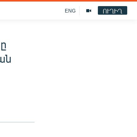
ՈՒՂԻՂ
ENG
նը
ան