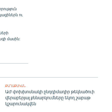
րություն
կացիներն ու
գների
գի մասին:
ՔԱՂԱՔԱԿԱՆ
ԱԺ փոխխոսնակի ընդդիմադիր թեկնածուի
վերաբերյալ քննարկումները եկող շաբաթ
կշարունակվեն