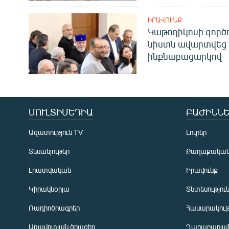
ԻՐԱՎՈՒՆՔ
Կաթողիկոսի գոր
նիստն ավարտվեց
ինքնաբացարկով
ՄՈՒԼՏԻՄԵԴԻԱ
ԲԱԺԻՆՆԵ
Ազատություն TV
Լուրեր
Տեսանյութեր
Քաղաքակա
Լրատվական
Իրավունք
Կիրակնօրյա
Տնտեսությու
Ռադիոծրագրեր
Հասարակութ
Առավոտյան ծրագիր
Ղարաբաղյան