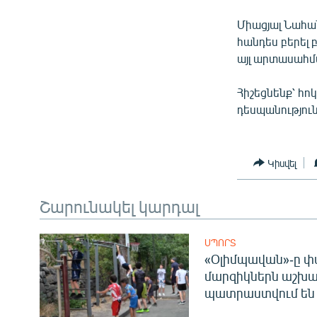
Միացյալ Նահան
հանդես բերել 
այլ արտասահմ
Հիշեցնենք՝ հո
դեսպանությու
Կիսվել
Շարունակել կարդալ
ՍՊՈՐՏ
«Օլիմպավան»-ը փ
մարզիկներն աշխա
պատրաստվում են 