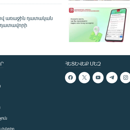
ծով առաջին դատական
 դատավորի
Ր
ՀԵՏԵՎԵՔ ՄԵԶ
ն
ն
յուն
 խնդիր