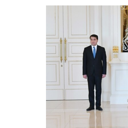
ՄԻՋԱԶԳԱՅԻՆ
ՄՇԱԿՈՒՅԹ
ՍՊՈՐՏ
ՄԵԿՆԱԲԱՆՈՒԹՅՈՒՆ
ՏՏ ԵՒ ԻՆՏԵՐՆԵՏ
ԿՈՐՈՆԱՎԻՐՈՒՍ
ԱՐԽԻՎ
ՏԵՍԱՆՅՈՒԹԵՐ
ԲԱՆԱՎԵՃ
ՁԳՏԵԼՈՎ ԼԱՎԱԳՈՒՅՆԻՆ
ՓՈԴՔԱՍԹ