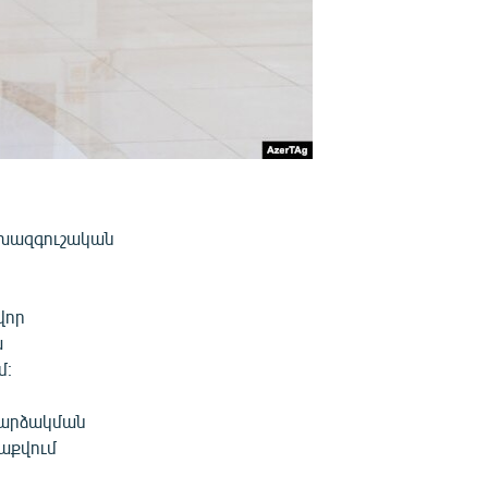
ախազգուշական
վոր
ա
մ։
հարձակման
Բաքվում