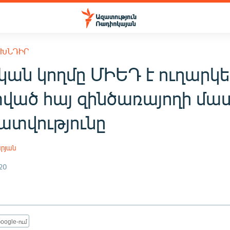
 ԽՆԴԻՐ
կան կողմը ՄԻԵԴ է ուղարկե
ված հայ զինծառայողի մա
ատվությունը
րյան
20
oogle-ում