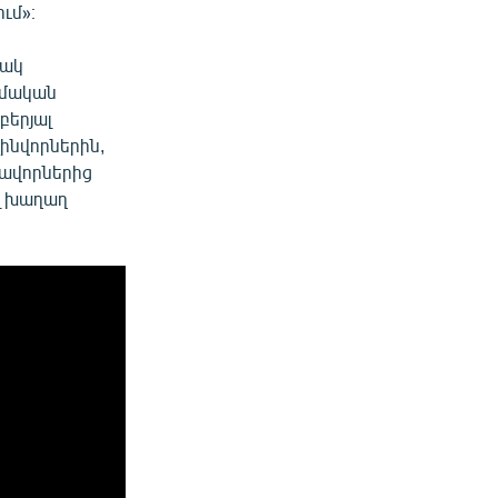
ւմ»։
նակ
զմական
բերյալ
զինվորներին,
տավորներից
ալ խաղաղ