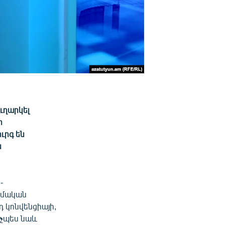
ւղարկել
ի
ւրգ են
ն
-
զմական
դ կոնվենցիայի,
նչպես նաև