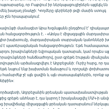
այտարարեց, որ Բաքվում իր ներկայացուցիչներն այցելել են 
մեկ խաղաղ բնակչի։ Կողմերը գերիների թվի մասին ստույգ
եր չեն հրապարակում։
րավունքի մասնագետ Արա Խզմալյանն ընդգծում է՝ դիակապտ
 հանցագործություն է․ - «Առկա է միջազգային մարդասիր
պիտ խախտումը, մարդասիրական տարրական կանոնների խա
ւմ է պատերազմական հանցագործություն։ Եթե համապատ
արդու իրավունքների եվրոպական դատարան, կամ որպես այ
իրավունքների հանձնաժողով, ըստ գրեթե էության միանշանա
թյունն արձանագրվելու է Ադրբեջանի։ Ուրիշ հարց, որ դա լին
եթե նայում ենք խախտման ճանաչում և որոշակի փոխհատու
ա համարժեք չէ այն ցավին և այն տառապանքներին, որոնք 
նիքին»։
փորձագետի, Ադրբեջանին քրեական պատասխանատվության 
քից գրեթե անհնար է, դա կարող է իրականացվել ՄԱԿ-ի ան
ից իրավիճակը միջազգային քրեական դատարանում ներկայա