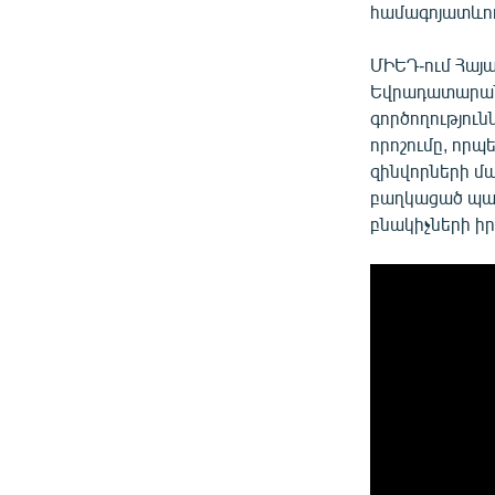
համագոյատևու
ՄԻԵԴ-ում Հայ
Եվրադատարանի
գործողություն
որոշումը, որպ
զինվորների մ
բաղկացած պալա
բնակիչների ի