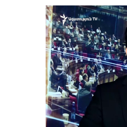
ՄԻՋԱԶԳԱՅԻՆ
ՄՇԱԿՈՒՅԹ
ՍՊՈՐՏ
ՄԵԿՆԱԲԱՆՈՒԹՅՈՒՆ
ՏՏ ԵՒ ԻՆՏԵՐՆԵՏ
ԿՈՐՈՆԱՎԻՐՈՒՍ
ԱՐԽԻՎ
ՏԵՍԱՆՅՈՒԹԵՐ
ԲԱՆԱՎԵՃ
ՁԳՏԵԼՈՎ ԼԱՎԱԳՈՒՅՆԻՆ
ՓՈԴՔԱՍԹ