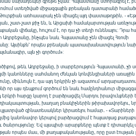
 նման նախադեպեր գրեթե չկան։ Հայաստանը ստորագրել է, բա
ռոմում ստեղծված միջազգային քրեական դատարանի համաձա
 Թուրքիան առհասարակ չեն միացել այդ փաստաթղթին․ - «Ե
ան, շատ-շատ քիչ են, և Արցախի համակարտության առնչու
կան վիճակը, հուշում է, որ դա չի տեղի ունենալու։ Դրա 
 Ադրբեջանը, ինչպես նաև Հայաստանը չեն միացել Հռոմի
անը։ Այսինքն՝ որպես քրեական պատասխանատվություն ն
յմանագիր, այն չի գործում»։
ծիքով, թեև Ադրբեջանը, ի տարբերություն Հայաստանի, չի 
ի կանոնները սահմանող Ժնևյան կոնվենցիաների առաջին
ւնը, միևնույն է, դա այդ երկրին չի ազատում արդարադատո
անի որ այս դեպքում գործում են նաև համընդհանուր միջազգ
դ երկրի հարցը կարող է բարձրացվել Մարդու իրավունքներ
դիակապտության, խաղաղ բնակիչներին թիրախավորելու, ն
ւյլատրված զինատեսակներ կիրառելու համար․ - «Տարիների
ղմից կանոնավոր կերպով բարձրացվում է հայատյաց քաղաք
 և ծանրությունը։ Եվ այսպիսի արարքները պետք է դիտարկել 
յան որպես մաս, մի քաղաքականությանը, որը ըստ էության 