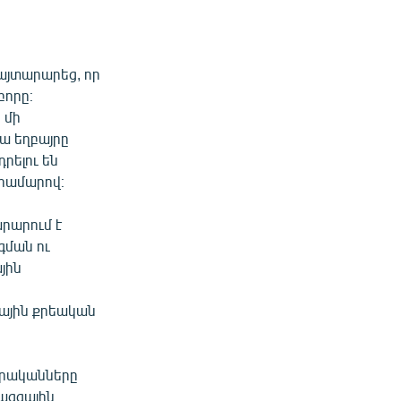
այտարարեց, որ
բորը։
 մի
րա եղբայրը
դրելու են
ահամարով։
արարում է
գման ու
յին
ային քրեական
որականները
ջազգային