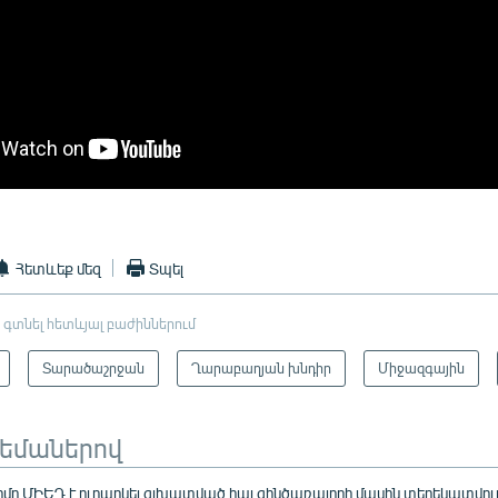
Հետևեք մեզ
Տպել
 գտնել հետևյալ բաժիններում
Տարածաշրջան
Ղարաբաղյան խնդիր
Միջազգային
թեմաներով
մը ՄԻԵԴ է ուղարկել գլխատված հայ զինծառայողի մասին տեղեկատվութ