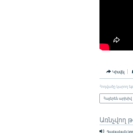
Կիսվել
Հոդվածը կարող եք
Հայերեն արխիվ
Առնչվող 
Հայկական կող