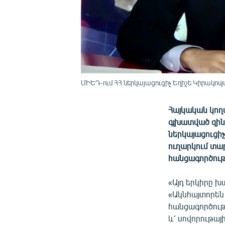
ՄԻԵԴ-ում ՀՀ ներկայացուցիչ Եղիշե Կիրակոս
Հայկական կող
գլխատված զին
ներկայացուցիչ
ուղարկում տա
հանցագործությ
«Այդ երկիրը խ
«Ակնհայտորեն
հանցագործությ
և՛ սովորութա