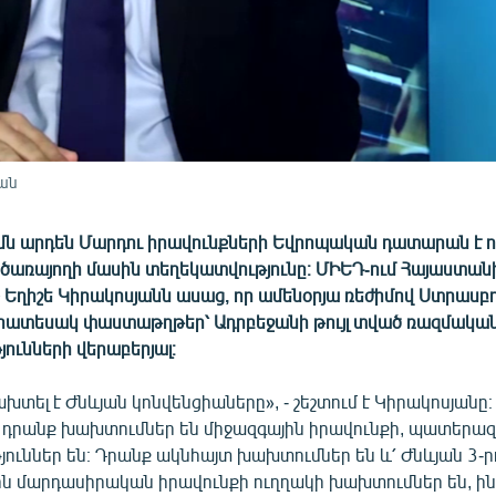
յան
մն արդեն Մարդու իրավունքների Եվրոպական դատարան է ո
ծառայողի մասին տեղեկատվությունը։ ՄԻԵԴ-ում Հայաստան
 Եղիշե Կիրակոսյանն ասաց, որ ամենօրյա ռեժիմով Ստրասբո
րատեսակ փաստաթղթեր՝ Ադրբեջանի թույլ տված ռազմակա
ունների վերաբերյալ։
ախտել է Ժնևյան կոնվենցիաները», - շեշտում է Կիրակոսյանը։ 
 դրանք խախտումներ են միջազգային իրավունքի, պատերա
ուններ են։ Դրանք ակնհայտ խախտումներ են և՛ Ժնևյան 3-ր
յին մարդասիրական իրավունքի ուղղակի խախտումներ են, ի