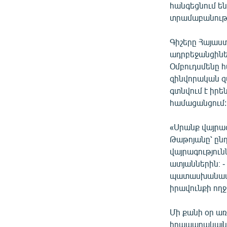
հանգեցնում ե
տրամաբանութ
Գիշերը Հայաս
ադրբեջանցիներ
Օմբուդսմենը հ
զինվորական զա
գտնվում է իրեն
համացանցում:
«Սրանք վայրագ
Թաթոյանը՝ ըն
վայրագություն
ատյաններին։ 
պատասխանատու
իրավունքի ողջ
Մի քանի օր ա
հրապարակայնոր