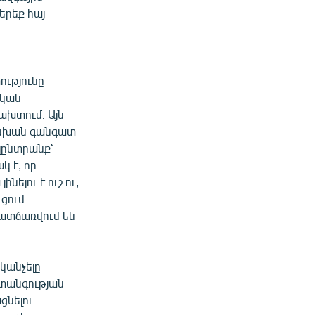
երեք հայ
ությունը
ական
խտում։ Այն
ասխան գանգատ
լընտրանք՝
կ է, որ
ելու է ուշ ու,
ցում
պատճառվում են
կանչելը
վտանգության
ցնելու