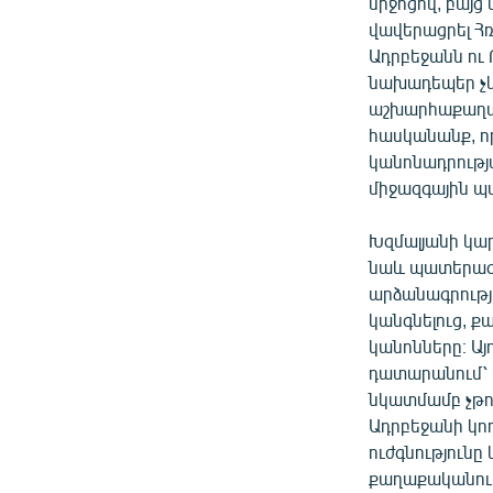
միջոցով, բայց
վավերացրել Հ
Ադրբեջանն ու
նախադեպեր չկ
աշխարհաքաղաքա
հասկանանք, որ
կանոնադրությ
միջազգային պա
Խզմալյանի կար
նաև պատերազմ
արձանագրությո
կանգնելուց, ք
կանոնները։ Այ
դատարանում՝ 
նկատմամբ չթո
Ադրբեջանի կո
ուժգնությունը
քաղաքականութ