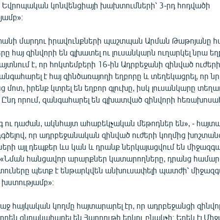
ն Եվրոպական կոնվենցիայի խախտումների՝ 3-րդ հոդվածի
յամբ»։
տանի մարդու իրավունքների պաշտպան Արման Թաթոյանը հ
ը հայ զինվորի են գլխատել ու լուսանկարն ուղարկել նրա եղ
այտնում է, որ հոկտեմբերի 16-ին Ադրբեջանի զինված ուժերի
նգահարել է հայ զինծառայողի եղբորը և տեղեկացրել, որ ն
ց մոտ, իրենք կտրել են եղբոր գլուխը, իսկ լուսանկարը տեղա
 Ընդ որում, զանգահարել են գլխատված զինվորի հեռախոս
 ու դաժան, ակնհայտ ահաբեկչական մեթոդներ են», - հայտ
դգծելով, որ ադրբեջանական զինված ուժերի կողմից խոշտան
ների այլ դեպքեր ևս կան և դրանք ներկայացվում են միջազգա
- «Նման հանցավոր արարքներ կատարողները, դրանց համար
ները պետք է ենթարկվեն անխուսափելի պատժի՝ միջազգ
 խստությամբ»։
ռաջ հայկական կողմը հայտարարել էր, որ ադրբեջանցի զինվ
են գնդակահարել են Հադրութի երկու բնակչի։ Երեկ էլ Մի