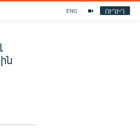
ՈՒՂԻՂ
ENG
լ
սին