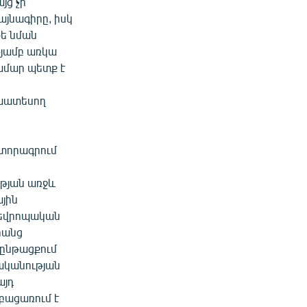
յց չի
յնագիրը, իսկ
թե նման
թյամբ առկա
համար պետք է
ախատեսող
ստորագրում
ւթյան առջև
ային
ի եվրոպական
րանց
 ընթացքում
ականության
այդ
բացառում է