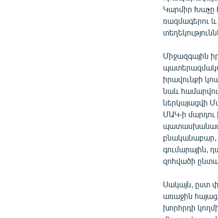
Կարմիր Խաչը հ
ռազմագերու և 
տեղեկությունն
Միջազգային ի
պատերազմական
իրավունքի կո
նաև համարվո
ներկայացվի Մ
ՄԱԿ-ի մարդու 
պատասխանատվու
բնականաբար, 
գումարային, դ
զոհվածի ընտա
Սակայն, ըստ 
առաջին հայաց
խորհրդի կողմ