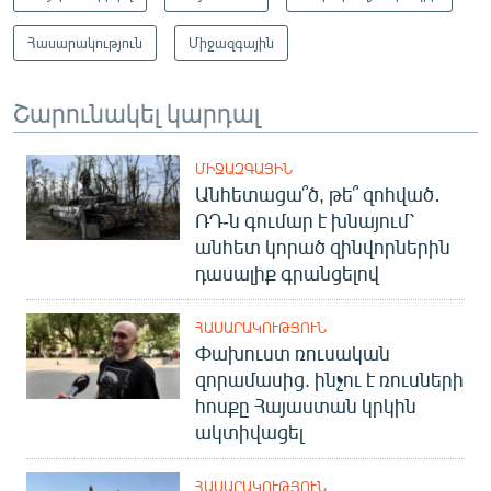
Հասարակություն
Միջազգային
Շարունակել կարդալ
ՄԻՋԱԶԳԱՅԻՆ
Անհետացա՞ծ, թե՞ զոհված․
ՌԴ-ն գումար է խնայում՝
անհետ կորած զինվորներին
դասալիք գրանցելով
ՀԱՍԱՐԱԿՈՒԹՅՈՒՆ
Փախուստ ռուսական
զորամասից. ինչու է ռուսների
հոսքը Հայաստան կրկին
ակտիվացել
ՀԱՍԱՐԱԿՈՒԹՅՈՒՆ