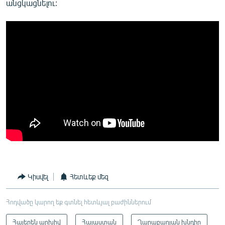
անցկացնելու:
Կիսվել
Հետևեք մեզ
Հոդվածը կարող եք գտնել հետևյալ բաժիններում
Հայերեն արխիվ
Հայաստան
Ղարաբաղյան խնդիր