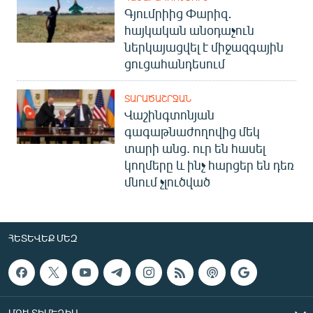
Գյումրիից Փարիզ․
հայկական անօդաչուն
ներկայացվել է միջազգային
ցուցահանդեսում
ՏԱՐԱԾԱՇՐՋԱՆ
Վաշինգտոնյան
գագաթնաժողովից մեկ
տարի անց. ուր են հասել
կողմերը և ինչ հարցեր են դեռ
մնում չլուծված
ՀԵՏԵՎԵՔ ՄԵԶ
ՄՈՒԼՏԻՄԵԴԻԱ