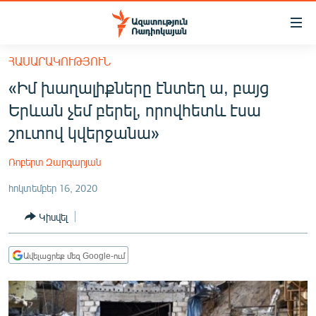
Մատչելիության
հղումներ
Անցնել
ՀԱՍԱՐԱԿՈՒԹՅՈՒՆ
հիմնական
ԱԶԱՏՈՒԹՅՈՒՆ TV
«Իմ խաղալիքները էնտեղ ա, բայց
բովանդակությանը
ՀԱՅԱՍՏԱՆ
Անցնել
Երևան չեմ բերել, որովհետև էսա
հիմնական
ՔԱՂԱՔԱԿԱՆ
շուտով կվերջանա»
մենյուին
ԸՆՏՐՈՒԹՅՈՒՆՆԵՐ 2026
Որոնում
Ռոբերտ Զարգարյան
ԻՐԱՎՈՒՆՔ
հոկտեմբեր 16, 2020
ՀԱՍԱՐԱԿՈՒԹՅՈՒՆ
Կիսվել
ՏՆՏԵՍՈՒԹՅՈՒՆ
ՂԱՐԱԲԱՂ
Ավելացրեք մեզ Google-ում
ՊԱՏԵՐԱԶՄԻ 6 ՇԱԲԱԹՆԵՐԸ
ՏԱՐԱԾԱՇՐՋԱՆ