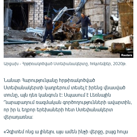
ՄԻՋԱԶԳԱՅԻՆ
ՄՇԱԿՈՒՅԹ
ՍՊՈՐՏ
ՄԵԿՆԱԲԱՆՈՒԹՅՈՒՆ
ՏՏ ԵՒ ԻՆՏԵՐՆԵՏ
ԿՈՐՈՆԱՎԻՐՈՒՍ
Արցախ - Հրթիռակոծված Ստեփանակերտը, հոկտեմբեր, 2020թ.
ԱՐԽԻՎ
Նանար Հարությունյանը հրթիռակոծված
ՏԵՍԱՆՅՈՒԹԵՐ
Ստեփանակերտի կադրերում տեսել է իրենց վնասված
ԲԱՆԱՎԵՃ
տունը, այն դեռ կանգուն է: Սպասում է Լեռնային
Ղարաբաղում ռազմական գործողությունների ավարտին,
ՁԳՏԵԼՈՎ ԼԱՎԱԳՈՒՅՆԻՆ
որ իր և եղբոր երեխաների հետ Ստեփանակերտ
ՓՈԴՔԱՍԹ
վերադառնա։
«Չգիտեմ ոնց ա լինելու այս ամեն ինչի վերջը, բայց հույս
Հայերեն