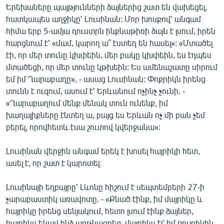
Երեխաները պայթյունների ձայներից շատ են վախեցել,
հատկապես աղջիկը՝ Լուսինան: Մոր խոսքով՝ անգամ
հիմա երբ 5-ամյա դուստրն ինքնաթիռի ձայն է լսում, իրեն
հարցնում է՝ «մամ, կարող ա՞ էստեղ են հասել»: «Մտածել
էի, որ մեր տունը կխփեին, մեր բակը կխփեին, ես էդպես
մտածեցի, որ մեր տունը կթխեին: Ես ամենաշատը սիրում
եմ իմ Ղարաբաղը», - ասաց Լուսինան: Փոքրիկն իրենց
տունն է ուզում, ասում է՝ Երևանում ոչինչ չունի. -
«Ղարաբաղում մենք մենակ տուն ունենք, իմ
խաղալիքները էնտեղ ա, բայց ես Երևան ոչ մի բան չեմ
բերել, որովհետև էսա շուտով կվերջանա»:
Լուսինան վերջին անգամ երեկ է խոսել հայրիկի հետ,
ասել է, որ շատ է կարոտել։
Լուսինայի եղբայրը՝ Լևոնը հիշում է սեպտեմբերի 27-ի
չարաբաստիկ առավոտը. - «Քնած էինք, իմ մայրիկը և
հայրիկը իրենց սենյակում, հետո լսում էինք ձայներ,
հայրիկս եկավ ինձ արթնացրեց, մայրիկս էլ՝ իմ քույրիկին,