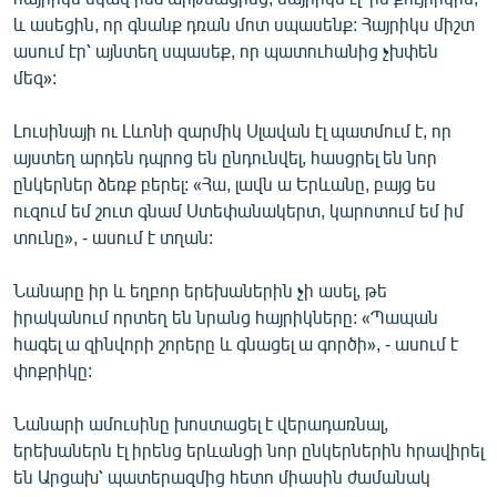
և ասեցին, որ գնանք դռան մոտ սպասենք: Հայրիկս միշտ
ասում էր՝ այնտեղ սպասեք, որ պատուհանից չխփեն
մեզ»:
Լուսինայի ու Լևոնի զարմիկ Սլավան էլ պատմում է, որ
այստեղ արդեն դպրոց են ընդունվել, հասցրել են նոր
ընկերներ ձեռք բերել: «Հա, լավն ա Երևանը, բայց ես
ուզում եմ շուտ գնամ Ստեփանակերտ, կարոտում եմ իմ
տունը», - ասում է տղան:
Նանարը իր և եղբոր երեխաներին չի ասել, թե
իրականում որտեղ են նրանց հայրիկները: «Պապան
հագել ա զինվորի շորերը և գնացել ա գործի», - ասում է
փոքրիկը:
Նանարի ամուսինը խոստացել է վերադառնալ,
երեխաներն էլ իրենց երևանցի նոր ընկերներին հրավիրել
են Արցախ՝ պատերազմից հետո միասին ժամանակ