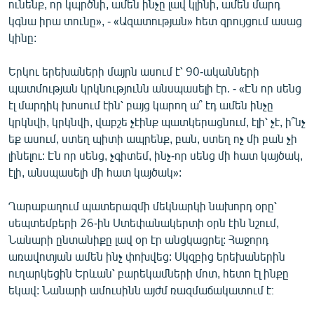
ունենք, որ կպրծնի, ամեն ինչը լավ կլինի, ամեն մարդ
English
կգնա իրա տունը», - «Ազատության» հետ զրույցում ասաց
կինը:
Русский
Երկու երեխաների մայրն ասում է՝ 90-ականների
ՀԵՏԵՎԵՔ ՄԵԶ
պատմության կրկնությունն անսպասելի էր. - «Էն որ սենց
էլ մարդիկ խոսում էին՝ բայց կարող ա՞ էդ ամեն ինչը
կրկնվի, կրկնվի, վաբշե չէինք պատկերացնում, էլի՝ չէ, ի՞նչ
եք ասում, ստեղ պիտի ապրենք, բան, ստեղ ոչ մի բան չի
լինելու: Էն որ սենց, չգիտեմ, ինչ-որ սենց մի հատ կայծակ,
«Ազատության» բոլոր կայքերը
էլի, անսպասելի մի հատ կայծակ»:
Ղարաբաղում պատերազմի մեկնարկի նախորդ օրը՝
սեպտեմբերի 26-ին Ստեփանակերտի օրն էին նշում,
Նանարի ընտանիքը լավ օր էր անցկացրել: Հաջորդ
առավոտյան ամեն ինչ փոխվեց: Սկզբից երեխաներին
ուղարկեցին Երևան՝ բարեկամների մոտ, հետո էլ ինքը
եկավ: Նանարի ամուսինն այժմ ռազմաճակատում է։