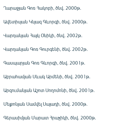
English
Ղարաջյան Գոռ Հակոբի, ծնվ. 2000թ.
Русский
Ավետիսյան Կնյազ Գևորգի, ծնվ. 2000թ.
ՀԵՏԵՎԵՔ ՄԵԶ
Վարդանյան Հայկ Օնիկի, ծնվ. 2002թ.
Վարդանյան Գոռ Գուրգենի, ծնվ. 2002թ.
Գասպարյան Գոռ Գևորգի, ծնվ. 2001թ.
«Ազատության» բոլոր կայքերը
Աբրահամյան Սևակ Արմենի, ծնվ. 2001թ.
Արզումանյան Աշոտ Սողոմոնի, ծնվ. 2001թ.
Մելքոնյան Սամվել Սայադի, ծնվ. 2000թ.
Գերասիմյան Մարատ Հրաչիկի, ծնվ. 2000թ.