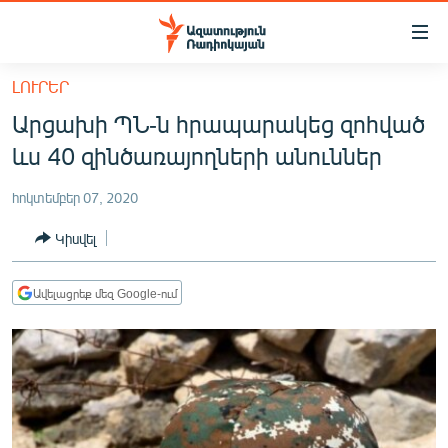
Մատչելիության
հղումներ
Անցնել
ԼՈՒՐԵՐ
հիմնական
ԱԶԱՏՈՒԹՅՈՒՆ TV
Արցախի ՊՆ-ն հրապարակեց զոհված
բովանդակությանը
ՀԱՅԱՍՏԱՆ
Անցնել
ևս 40 զինծառայողների անուններ
հիմնական
ՔԱՂԱՔԱԿԱՆ
մենյուին
հոկտեմբեր 07, 2020
ԸՆՏՐՈՒԹՅՈՒՆՆԵՐ 2026
Որոնում
Կիսվել
ԻՐԱՎՈՒՆՔ
ՀԱՍԱՐԱԿՈՒԹՅՈՒՆ
Ավելացրեք մեզ Google-ում
ՏՆՏԵՍՈՒԹՅՈՒՆ
ՂԱՐԱԲԱՂ
ՊԱՏԵՐԱԶՄԻ 6 ՇԱԲԱԹՆԵՐԸ
ՏԱՐԱԾԱՇՐՋԱՆ