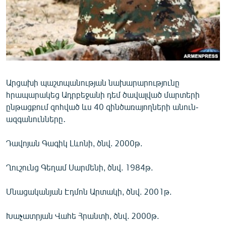
ՄԻՋԱԶԳԱՅԻՆ
ՄՇԱԿՈՒՅԹ
ՍՊՈՐՏ
ՄԵԿՆԱԲԱՆՈՒԹՅՈՒՆ
ՏՏ ԵՒ ԻՆՏԵՐՆԵՏ
Արցախի պաշտպանության նախարարությունը
հրապարակեց Ադրբեջանի դեմ ծավալված մարտերի
ԿՈՐՈՆԱՎԻՐՈՒՍ
ընթացքում զոհված ևս 40 զինծառայողների անուն-
ԱՐԽԻՎ
ազգանունները․
ՏԵՍԱՆՅՈՒԹԵՐ
Դավոյան Գագիկ Լևոնի, ծնվ. 2000թ.
ԲԱՆԱՎԵՃ
Ղուշունց Գեղամ Սարմենի, ծնվ. 1984թ.
ՁԳՏԵԼՈՎ ԼԱՎԱԳՈՒՅՆԻՆ
ՓՈԴՔԱՍԹ
Մնացականյան Էդմոն Արտակի, ծնվ. 2001թ.
Խաչատրյան Վահե Հրանտի, ծնվ. 2000թ.
Հայերեն