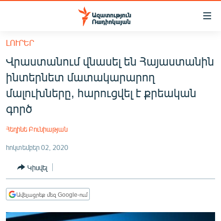
Մատչելիության
հղումներ
Անցնել
ԼՈՒՐԵՐ
հիմնական
ԱԶԱՏՈՒԹՅՈՒՆ TV
Վրաստանում վնասել են Հայաստանին
բովանդակությանը
ՀԱՅԱՍՏԱՆ
Անցնել
ինտերնետ մատակարարող
հիմնական
ՔԱՂԱՔԱԿԱՆ
մալուխները, հարուցվել է քրեական
մենյուին
ԸՆՏՐՈՒԹՅՈՒՆՆԵՐ 2026
գործ
Որոնում
ԻՐԱՎՈՒՆՔ
Հեղինե Բունիաթյան
ՀԱՍԱՐԱԿՈՒԹՅՈՒՆ
հոկտեմբեր 02, 2020
ՏՆՏԵՍՈՒԹՅՈՒՆ
Կիսվել
ՂԱՐԱԲԱՂ
ՊԱՏԵՐԱԶՄԻ 6 ՇԱԲԱԹՆԵՐԸ
Ավելացրեք մեզ Google-ում
ՏԱՐԱԾԱՇՐՋԱՆ