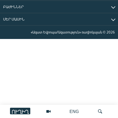
ԲԱԺԻՆՆԵՐ
ՄԵՐ ՄԱՍԻՆ
«Ազատ Եվրոպա/Ազատություն» ռադիոկայան © 2026
ՈՒՂԻՂ
ENG