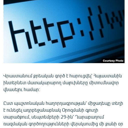
ՄԻՋԱԶԳԱՅԻՆ
ՄՇԱԿՈՒՅԹ
ՍՊՈՐՏ
ՄԵԿՆԱԲԱՆՈՒԹՅՈՒՆ
ՏՏ ԵՒ ԻՆՏԵՐՆԵՏ
ԿՈՐՈՆԱՎԻՐՈՒՍ
ԱՐԽԻՎ
Վրաստանում քրեական գործ է հարուցվել՝ Հայաստանին
ՏԵՍԱՆՅՈՒԹԵՐ
ինտերնետ մատակարարող մալուխները միտումնավոր
ԲԱՆԱՎԵՃ
վնասելու համար։
ՁԳՏԵԼՈՎ ԼԱՎԱԳՈՒՅՆԻՆ
Ըստ պաշտոնական հաղորդագրության՝ միջադեպը տեղի
ՓՈԴՔԱՍԹ
է ունեցել ադրբեջանաբնակ Օրոզմանի գյուղի
տարածքում, սեպտեմբերի 29-ին՝ Ղարաբաղում
Հայերեն
ռազմական գործողությունների վերսկսումից մի քանի օր