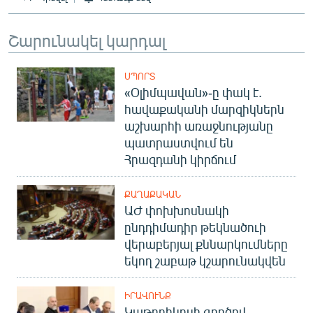
Շարունակել կարդալ
ՍՊՈՐՏ
«Օլիմպավան»-ը փակ է.
հավաքականի մարզիկներն
աշխարհի առաջնությանը
պատրաստվում են
Հրազդանի կիրճում
ՔԱՂԱՔԱԿԱՆ
ԱԺ փոխխոսնակի
ընդդիմադիր թեկնածուի
վերաբերյալ քննարկումները
եկող շաբաթ կշարունակվեն
ԻՐԱՎՈՒՆՔ
Կաթողիկոսի գործով