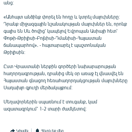
անց։
English
Русский
«Անհայտ անձինք փորել են հողը և կտրել մալուխները։
Դրանք միջազգային նշանակության մալուխներ են, որոնք
գալիս են Սև ծովից՝ կապելով Եվրոպան Ասիայի հետ՝
ՀԵՏԵՎԵՔ ՄԵԶ
Փոթի-Թբիլիսի-Բոլնիսի-Դմանիսի-Հայաստան
ճանապարհով»․ - հայտարարել է պաշտոնական
Թբիլիսին։
Ըստ Վրաստանի ներքին գործերի նախարարության
«Ազատության» բոլոր կայքերը
հաղորդագրության, դրանից մեկ օր առաջ էլ վնասվել են
Հայաստան գնացող հեռահաղորդակցության մալուխները
Սադախլո գյուղի մերձակայքում։
Մեղավորներին սպառնում է տուգանք, կամ
ազատազրկում՝ 1-2 տարի ժամկետով։
Կիսվել
Հետևեք մեզ