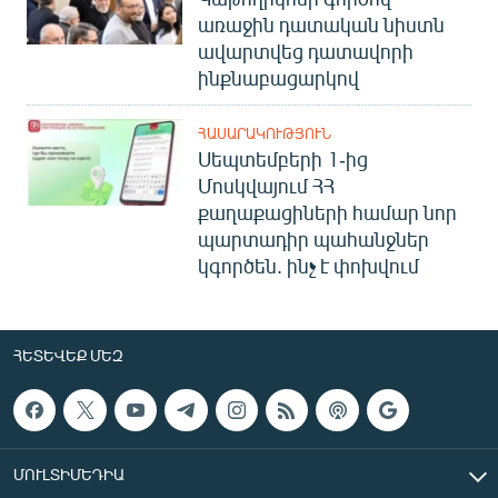
առաջին դատական նիստն
ավարտվեց դատավորի
ինքնաբացարկով
ՀԱՍԱՐԱԿՈՒԹՅՈՒՆ
Սեպտեմբերի 1-ից
Մոսկվայում ՀՀ
քաղաքացիների համար նոր
պարտադիր պահանջներ
կգործեն. ինչ է փոխվում
ՀԵՏԵՎԵՔ ՄԵԶ
ՄՈՒԼՏԻՄԵԴԻԱ