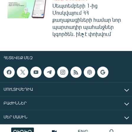
Սեպտեմբերի 1-ից
Մոսկվայում ՀՀ
քաղաքացիների համար նոր
պարտադիր պահանջներ
կգործեն. ինչ է փոխվում
ՀԵՏԵՎԵՔ ՄԵԶ
ՄՈՒԼՏԻՄԵԴԻԱ
ԲԱԺԻՆՆԵՐ
ՄԵՐ ՄԱՍԻՆ
ՈՒՂԻՂ
ENG
«Ազատ Եվրոպա/Ազատություն» ռադիոկայան © 2026