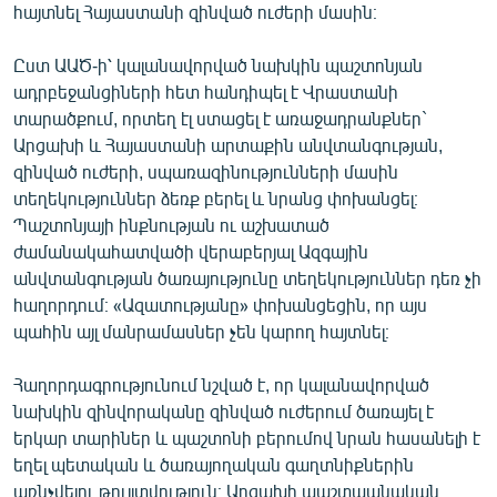
հայտնել Հայաստանի զինված ուժերի մասին։
English
Русский
Ըստ ԱԱԾ-ի՝ կալանավորված նախկին պաշտոնյան
ադրբեջանցիների հետ հանդիպել է Վրաստանի
տարածքում, որտեղ էլ ստացել է առաջադրանքներ`
ՀԵՏԵՎԵՔ ՄԵԶ
Արցախի և Հայաստանի արտաքին անվտանգության,
զինված ուժերի, սպառազինությունների մասին
տեղեկություններ ձեռք բերել և նրանց փոխանցել։
Պաշտոնյայի ինքնության ու աշխատած
ժամանակահատվածի վերաբերյալ Ազգային
«Ազատության» բոլոր կայքերը
անվտանգության ծառայությունը տեղեկություններ դեռ չի
հաղորդում։ «Ազատությանը» փոխանցեցին, որ այս
պահին այլ մանրամասներ չեն կարող հայտնել։
Հաղորդագրությունում նշված է, որ կալանավորված
նախկին զինվորականը զինված ուժերում ծառայել է
երկար տարիներ և պաշտոնի բերումով նրան հասանելի է
եղել պետական և ծառայողական գաղտնիքներին
առնչվելու թույլտվություն։ Արցախի պաշտպանական