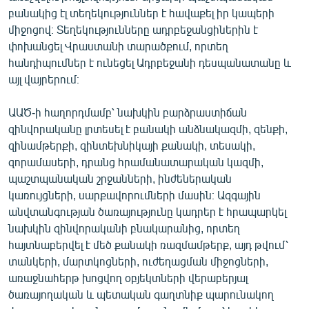
բանակից էլ տեղեկություններ է հավաքել իր կապերի
միջոցով։ Տեղեկությունները ադրբեջանցիներին է
փոխանցել Վրաստանի տարածքում, որտեղ
հանդիպումներ է ունեցել Ադրբեջանի դեսպանատանը և
այլ վայրերում։
ԱԱԾ-ի հաղորդմամբ՝ նախկին բարձրաստիճան
զինվորականը լրտեսել է բանակի անձնակազմի, զենքի,
զինամթերքի, զինտեխնիկայի քանակի, տեսակի,
զորամասերի, դրանց հրամանատարական կազմի,
պաշտպանական շրջանների, ինժեներական
կառույցների, սարքավորումների մասին։ Ազգային
անվտանգության ծառայությունը կադրեր է հրապարկել
նախկին զինվորականի բնակարանից, որտեղ
հայտնաբերվել է մեծ քանակի ռազմամթերք, այդ թվում՝
տանկերի, մարտկոցների, ուժեղացման միջոցների,
առաջնահերթ խոցվող օբյեկտների վերաբերյալ
ծառայողական և պետական գաղտնիք պարունակող