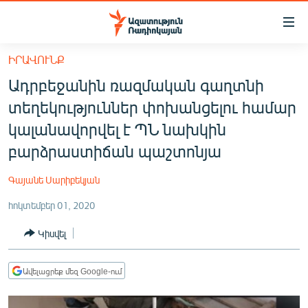
Մատչելիության
հղումներ
Անցնել
ԻՐԱՎՈՒՆՔ
հիմնական
ԱԶԱՏՈՒԹՅՈՒՆ TV
Ադրբեջանին ռազմական գաղտնի
բովանդակությանը
ՀԱՅԱՍՏԱՆ
Անցնել
տեղեկություններ փոխանցելու համար
հիմնական
ՔԱՂԱՔԱԿԱՆ
կալանավորվել է ՊՆ նախկին
մենյուին
ԸՆՏՐՈՒԹՅՈՒՆՆԵՐ 2026
բարձրաստիճան պաշտոնյա
Որոնում
ԻՐԱՎՈՒՆՔ
Գայանե Սարիբեկյան
ՀԱՍԱՐԱԿՈՒԹՅՈՒՆ
հոկտեմբեր 01, 2020
ՏՆՏԵՍՈՒԹՅՈՒՆ
Կիսվել
ՂԱՐԱԲԱՂ
ՊԱՏԵՐԱԶՄԻ 6 ՇԱԲԱԹՆԵՐԸ
Ավելացրեք մեզ Google-ում
ՏԱՐԱԾԱՇՐՋԱՆ