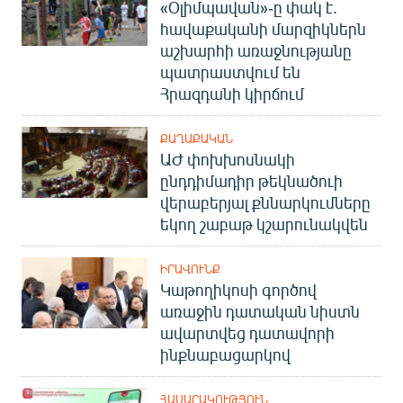
«Օլիմպավան»-ը փակ է.
հավաքականի մարզիկներն
աշխարհի առաջնությանը
պատրաստվում են
Հրազդանի կիրճում
ՔԱՂԱՔԱԿԱՆ
ԱԺ փոխխոսնակի
ընդդիմադիր թեկնածուի
վերաբերյալ քննարկումները
եկող շաբաթ կշարունակվեն
ԻՐԱՎՈՒՆՔ
Կաթողիկոսի գործով
առաջին դատական նիստն
ավարտվեց դատավորի
ինքնաբացարկով
ՀԱՍԱՐԱԿՈՒԹՅՈՒՆ