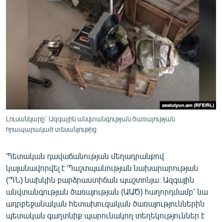
ՄԻՋԱԶԳԱՅԻՆ
ՄՇԱԿՈՒՅԹ
ՍՊՈՐՏ
ՄԵԿՆԱԲԱՆՈՒԹՅՈՒՆ
ՏՏ ԵՒ ԻՆՏԵՐՆԵՏ
ԿՈՐՈՆԱՎԻՐՈՒՍ
ԱՐԽԻՎ
Լուսանկարը` Ազգային անվտանգության ծառայության
հրապարակած տեսանյութից
ՏԵՍԱՆՅՈՒԹԵՐ
ԲԱՆԱՎԵՃ
Պետական դավաճանության մեղադրանքով
կալանավորվել է Պաշտպանության նախարարության
ՁԳՏԵԼՈՎ ԼԱՎԱԳՈՒՅՆԻՆ
(ՊՆ) նախկին բարձրաստիճան պաշտոնյա։ Ազգային
ՓՈԴՔԱՍԹ
անվտանգության ծառայության (ԱԱԾ) հաղորդմամբ՝ նա
ադրբեջանական հետախուզական ծառայություններին
Հայերեն
պետական գաղտնիք պարունակող տեղեկություններ է