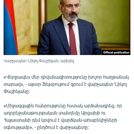
ՄԻՋԱԶԳԱՅԻՆ
ՄՇԱԿՈՒՅԹ
ՍՊՈՐՏ
ՄԵԿՆԱԲԱՆՈՒԹՅՈՒՆ
ՏՏ ԵՒ ԻՆՏԵՐՆԵՏ
ԿՈՐՈՆԱՎԻՐՈՒՍ
Վարչապետ Նիկոլ Փաշինյան, արխիվ
ԱՐԽԻՎ
«Վերջապես մեր դիվանագիտությունը խոշոր հաղթանակ
ՏԵՍԱՆՅՈՒԹԵՐ
տարավ», - այսօր Ֆեյսբուքում գրում է վարչապետ Նիկոլ
Փաշինյանը:
ԲԱՆԱՎԵՃ
ՁԳՏԵԼՈՎ ԼԱՎԱԳՈՒՅՆԻՆ
«Միջազգային հանրությունը հստակ արձանագրեց, որ
ադրբեջանաթուրքական տանդեմը Արցախի ու
ՓՈԴՔԱՍԹ
Հայաստանի դեմ կռվում է վարձկան-ահաբեկիչների
օգնությամբ», - ընդծում է վարչապետը:
Հայերեն