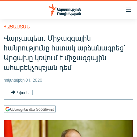
Մատչելիության
հղումներ
Անցնել
ՀԱՅԱՍՏԱՆ
հիմնական
ԱԶԱՏՈՒԹՅՈՒՆ TV
Վարչապետ. Միջազգային
բովանդակությանը
ՀԱՅԱՍՏԱՆ
Անցնել
հանրությունը հստակ արձանագրեց՝
հիմնական
ՔԱՂԱՔԱԿԱՆ
Արցախը կռվում է միջազգային
մենյուին
ԸՆՏՐՈՒԹՅՈՒՆՆԵՐ 2026
ահաբեկչության դեմ
Որոնում
ԻՐԱՎՈՒՆՔ
հոկտեմբեր 01, 2020
ՀԱՍԱՐԱԿՈՒԹՅՈՒՆ
Կիսվել
ՏՆՏԵՍՈՒԹՅՈՒՆ
ՂԱՐԱԲԱՂ
Ավելացրեք մեզ Google-ում
ՊԱՏԵՐԱԶՄԻ 6 ՇԱԲԱԹՆԵՐԸ
ՏԱՐԱԾԱՇՐՋԱՆ