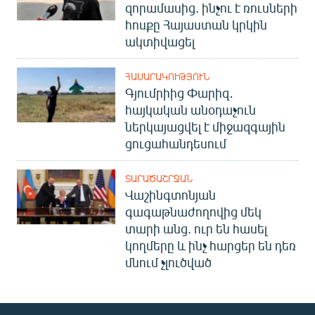
զորամասից. ինչու է ռուսների
հոսքը Հայաստան կրկին
ակտիվացել
ՀԱՍԱՐԱԿՈՒԹՅՈՒՆ
Գյումրիից Փարիզ․
հայկական անօդաչուն
ներկայացվել է միջազգային
ցուցահանդեսում
ՏԱՐԱԾԱՇՐՋԱՆ
Վաշինգտոնյան
գագաթնաժողովից մեկ
տարի անց. ուր են հասել
կողմերը և ինչ հարցեր են դեռ
մնում չլուծված