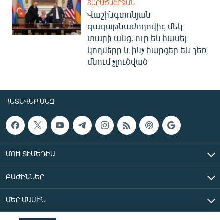
ՏԱՐԱԾԱՇՐՋԱՆ
Վաշինգտոնյան
գագաթնաժողովից մեկ
տարի անց. ուր են հասել
կողմերը և ինչ հարցեր են դեռ
մնում չլուծված
ՀԵՏԵՎԵՔ ՄԵԶ
ՄՈՒԼՏԻՄԵԴԻԱ
ԲԱԺԻՆՆԵՐ
ՄԵՐ ՄԱՍԻՆ