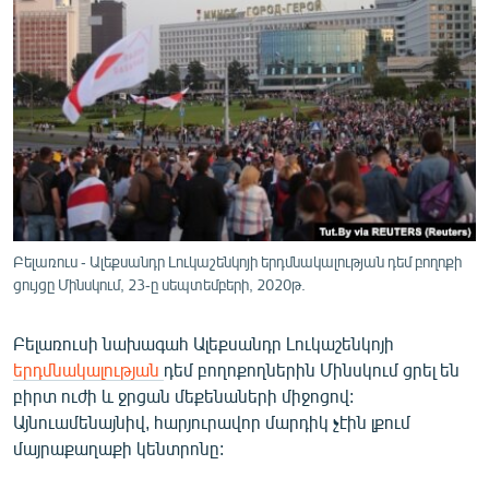
ՄԻՋԱԶԳԱՅԻՆ
ՄՇԱԿՈՒՅԹ
ՍՊՈՐՏ
ՄԵԿՆԱԲԱՆՈՒԹՅՈՒՆ
ՏՏ ԵՒ ԻՆՏԵՐՆԵՏ
ԿՈՐՈՆԱՎԻՐՈՒՍ
ԱՐԽԻՎ
Բելառուս - Ալեքսանդր Լուկաշենկոյի երդմնակալության դեմ բողոքի
ցույցը Մինսկում, 23-ը սեպտեմբերի, 2020թ.
ՏԵՍԱՆՅՈՒԹԵՐ
ԲԱՆԱՎԵՃ
Բելառուսի նախագահ Ալեքսանդր Լուկաշենկոյի
երդմնակալության
դեմ բողոքողներին Մինսկում ցրել են
ՁԳՏԵԼՈՎ ԼԱՎԱԳՈՒՅՆԻՆ
բիրտ ուժի և ջրցան մեքենաների միջոցով:
ՓՈԴՔԱՍԹ
Այնուամենայնիվ, հարյուրավոր մարդիկ չէին լքում
մայրաքաղաքի կենտրոնը:
Հայերեն