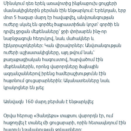
Մինսկում դեռ երեկ առավոտից ինքնաբուխ ցույցերի
English
մասնակիցներին բերման էին ենթարկում: Երեկոյան, երբ
Русский
մոտ 5 հազար մարդ էր հավաքվել, անվտանգության
ուժերը սկսել են գործել ծայրաստիճան կոշտ՝ գործի են
դրվել ջրցան մեքենաները՝ ջրի փոխարեն ինչ-որ
ՀԵՏԵՎԵՔ ՄԵԶ
նարնջագույն հեղուկով, նաև մահակներ և
էլեկտրաշոկերներ: Կան վիրավորներ: Անվտանգության
ուժերի աշխատակիցները, այդ թվում նաև՝
քաղաքացիական հագուստով, հարվածում էին
մեքենաներին, որոնց վարորդները ձայնային
«Ազատության» բոլոր կայքերը
ազդանշաններով իրենց համերաշխությունն էին
հայտնում ցուցարարներին: Ականատեսները նաև
կրակոցներ են լսել:
Առնվազն 160 մարդ բերման է ենթարկվել:
Օրվա հերոսը «Յանդեքս» տաքսու վարորդն էր, ում
հաջողվել է տանել մի ցուցարարի, որին հետապնդում էին
հատուկ նշանակության ջոկատները: