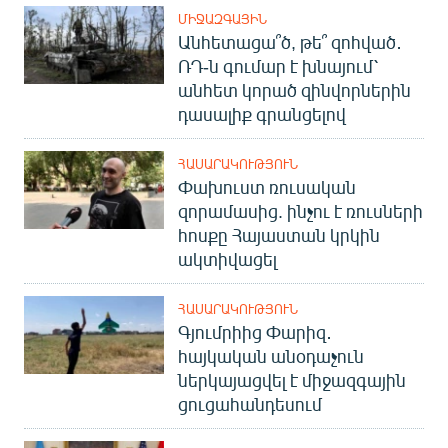
ՄԻՋԱԶԳԱՅԻՆ
Անհետացա՞ծ, թե՞ զոհված․
ՌԴ-ն գումար է խնայում՝
անհետ կորած զինվորներին
դասալիք գրանցելով
ՀԱՍԱՐԱԿՈՒԹՅՈՒՆ
Փախուստ ռուսական
զորամասից. ինչու է ռուսների
հոսքը Հայաստան կրկին
ակտիվացել
ՀԱՍԱՐԱԿՈՒԹՅՈՒՆ
Գյումրիից Փարիզ․
հայկական անօդաչուն
ներկայացվել է միջազգային
ցուցահանդեսում