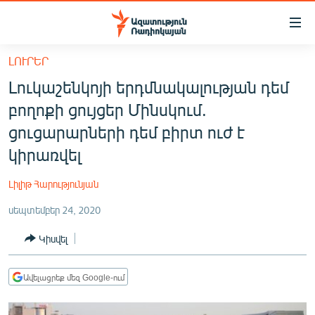
Մատչելիության
հղումներ
Անցնել
ԼՈՒՐԵՐ
հիմնական
ԱԶԱՏՈՒԹՅՈՒՆ TV
Լուկաշենկոյի երդմնակալության դեմ
բովանդակությանը
ՀԱՅԱՍՏԱՆ
Անցնել
բողոքի ցույցեր Մինսկում.
հիմնական
ՔԱՂԱՔԱԿԱՆ
ցուցարարների դեմ բիրտ ուժ է
մենյուին
ԸՆՏՐՈՒԹՅՈՒՆՆԵՐ 2026
կիրառվել
Որոնում
ԻՐԱՎՈՒՆՔ
Լիլիթ Հարությունյան
ՀԱՍԱՐԱԿՈՒԹՅՈՒՆ
սեպտեմբեր 24, 2020
ՏՆՏԵՍՈՒԹՅՈՒՆ
Կիսվել
ՂԱՐԱԲԱՂ
ՊԱՏԵՐԱԶՄԻ 6 ՇԱԲԱԹՆԵՐԸ
Ավելացրեք մեզ Google-ում
ՏԱՐԱԾԱՇՐՋԱՆ