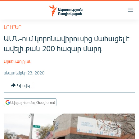
Մատչելիության
հղումներ
Անցնել
ԼՈՒՐԵՐ
հիմնական
ԱԶԱՏՈՒԹՅՈՒՆ TV
ԱՄՆ-ում կորոնավիրուսից մահացել է
բովանդակությանը
ՀԱՅԱՍՏԱՆ
Անցնել
ավելի քան 200 հազար մարդ
հիմնական
ՔԱՂԱՔԱԿԱՆ
մենյուին
Արմեն Քոլոյան
ԸՆՏՐՈՒԹՅՈՒՆՆԵՐ 2026
Որոնում
սեպտեմբեր 23, 2020
ԻՐԱՎՈՒՆՔ
Կիսվել
ՀԱՍԱՐԱԿՈՒԹՅՈՒՆ
ՏՆՏԵՍՈՒԹՅՈՒՆ
Ավելացրեք մեզ Google-ում
ՂԱՐԱԲԱՂ
ՊԱՏԵՐԱԶՄԻ 6 ՇԱԲԱԹՆԵՐԸ
ՏԱՐԱԾԱՇՐՋԱՆ