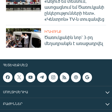
«Առյուծ եմ տեսնում,
ասոցացնում եմ Ծառուկյանի
ընկերությունների հետ».
«Կենտրոն» TV-ն տուգանվեց
ԻՐԱՎՈՒՆՔ
Ծառուկյանին նոր՝ 3-րդ
մեղադրանքն է առաջադրվել
ՀԵՏԵՎԵՔ ՄԵԶ
ՄՈՒԼՏԻՄԵԴԻԱ
ԲԱԺԻՆՆԵՐ