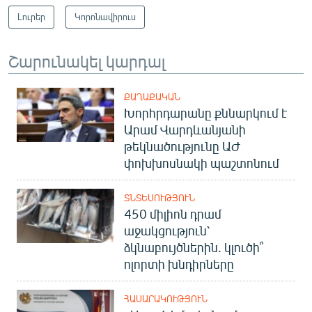
Լուրեր
Կորոնավիրուս
Շարունակել կարդալ
ՔԱՂԱՔԱԿԱՆ
Խորհրդարանը քննարկում է
Արամ Վարդևանյանի
թեկնածությունը ԱԺ
փոխխոսնակի պաշտոնում
ՏՆՏԵՍՈՒԹՅՈՒՆ
450 միլիոն դրամ
աջակցություն՝
ձկնաբույծներին. կլուծի՞
ոլորտի խնդիրները
ՀԱՍԱՐԱԿՈՒԹՅՈՒՆ