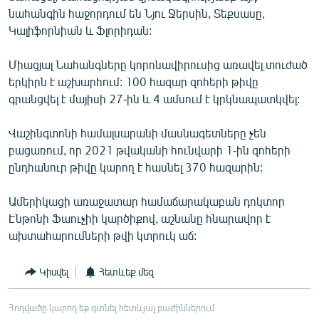
English
նահանգին հաջորդում են Նյու Ջերսին, Տեքսասը,
Կալիֆորնիան և Ֆլորիդան:
Русский
Միացյալ Նահանգները կորոնավիրուսից առավել տուժած
ՀԵՏԵՎԵՔ ՄԵԶ
երկիրն է աշխարհում: 100 հազար զոհերի թիվը
գրանցվել է մայիսի 27-ին և 4 ամսում է կրկնապատկվել:
Վաշինգտոնի համալսարանի մասնագետները չեն
բացառում, որ 2021 թվականի հունվարի 1-ին զոհերի
ընդհանուր թիվը կարող է հասնել 370 հազարին:
«Ազատության» բոլոր կայքերը
Ամերիկացի առաջատար համաճարակաբան դոկտոր
Էնթոնի Ֆաուչիի կարծիքով, աշնանը հնարավոր է
ախտահարումների թվի կտրուկ աճ:
Կիսվել
Հետևեք մեզ
Հոդվածը կարող եք գտնել հետևյալ բաժիններում