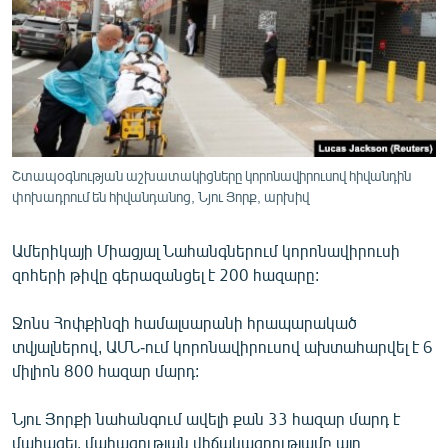
ՄԻՋԱԶԳԱՅԻՆ
ՄՇԱԿՈՒՅԹ
ՍՊՈՐՏ
ՄԵԿՆԱԲԱՆՈՒԹՅՈՒՆ
ՏՏ ԵՒ ԻՆՏԵՐՆԵՏ
Շտապօգնության աշխատակիցները կորոնավիրուսով հիվանդին
ԿՈՐՈՆԱՎԻՐՈՒՍ
փոխադրում են հիվանդանոց, Նյու Յորք, արխիվ
ԱՐԽԻՎ
Ամերիկայի Միացյալ Նահանգներում կորոնավիրուսի
ՏԵՍԱՆՅՈՒԹԵՐ
զոհերի թիվը գերազանցել է 200 հազարը:
ԲԱՆԱՎԵՃ
Ջոնս Հոփքինզի համալսարանի հրապարակած
ՁԳՏԵԼՈՎ ԼԱՎԱԳՈՒՅՆԻՆ
տվյալներով, ԱՄՆ-ում կորոնավիրուսով ախտահարվել է 6
միլիոն 800 հազար մարդ:
ՓՈԴՔԱՍԹ
Նյու Յորքի նահանգում ավելի քան 33 հազար մարդ է
Հայերեն
մահացել, մահացության վիճակագրությամբ այդ