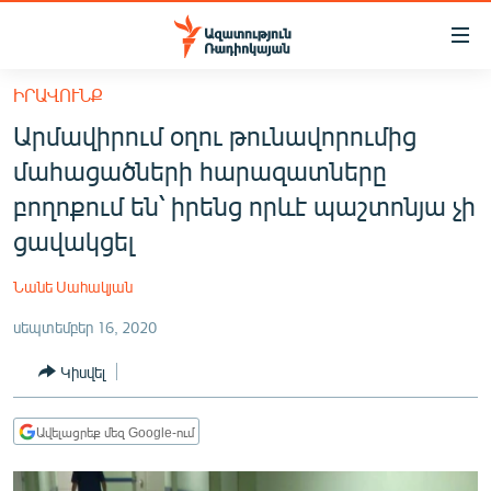
Մատչելիության
հղումներ
Անցնել
ԻՐԱՎՈՒՆՔ
հիմնական
ԱԶԱՏՈՒԹՅՈՒՆ TV
Արմավիրում օղու թունավորումից
բովանդակությանը
ՀԱՅԱՍՏԱՆ
Անցնել
մահացածների հարազատները
հիմնական
ՔԱՂԱՔԱԿԱՆ
բողոքում են՝ իրենց որևէ պաշտոնյա չի
մենյուին
ԸՆՏՐՈՒԹՅՈՒՆՆԵՐ 2026
ցավակցել
Որոնում
ԻՐԱՎՈՒՆՔ
Նանե Սահակյան
ՀԱՍԱՐԱԿՈՒԹՅՈՒՆ
սեպտեմբեր 16, 2020
ՏՆՏԵՍՈՒԹՅՈՒՆ
Կիսվել
ՂԱՐԱԲԱՂ
ՊԱՏԵՐԱԶՄԻ 6 ՇԱԲԱԹՆԵՐԸ
Ավելացրեք մեզ Google-ում
ՏԱՐԱԾԱՇՐՋԱՆ