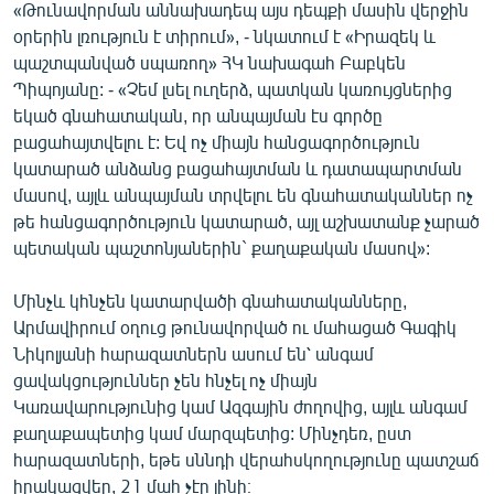
«Թունավորման աննախադեպ այս դեպքի մասին վերջին
English
օրերին լռություն է տիրում», - նկատում է «Իրազեկ և
Русский
պաշտպանված սպառող» ՀԿ նախագահ Բաբկեն
Պիպոյանը: - «Չեմ լսել ուղերձ, պատկան կառույցներից
եկած գնահատական, որ անպայման էս գործը
ՀԵՏԵՎԵՔ ՄԵԶ
բացահայտվելու է: Եվ ոչ միայն հանցագործություն
կատարած անձանց բացահայտման և դատապարտման
մասով, այլև անպայման տրվելու են գնահատականներ ոչ
թե հանցագործություն կատարած, այլ աշխատանք չարած
պետական պաշտոնյաներին` քաղաքական մասով»:
«Ազատության» բոլոր կայքերը
Մինչև կհնչեն կատարվածի գնահատականները,
Արմավիրում օղուց թունավորված ու մահացած Գագիկ
Նիկոլյանի հարազատներն ասում են՝ անգամ
ցավակցություններ չեն հնչել ոչ միայն
Կառավարությունից կամ Ազգային ժողովից, այլև անգամ
քաղաքապետից կամ մարզպետից: Մինչդեռ, ըստ
հարազատների, եթե սննդի վերահսկողությունը պատշաճ
իրակացվեր, 21 մահ չէր լինի։