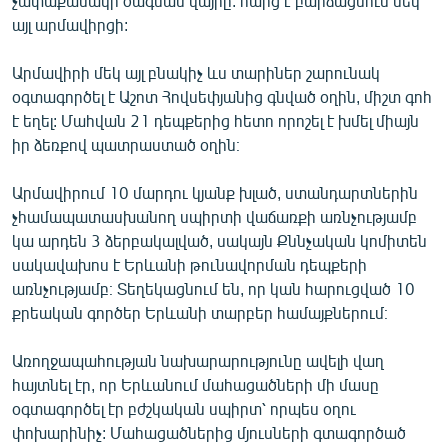
չափաքանակի ծագման վայրը. հարց է բարձացնում մեկ
այլ արմավիրցի:
Արմավիրի մեկ այլ բնակիչ ևս տարիներ շարունակ
օգտագործել է Աշոտ Հովսեփյանից գնված օղին, միշտ գոհ
է եղել: Մահվան 21 դեպքերից հետո որոշել է խմել միայն
իր ձեռքով պատրաստած օղին։
Արմավիրում 10 մարդու կյանք խլած, ստանդարտներին
չհամապատասխանող սպիրտի վաճառքի առնչությամբ
կա արդեն 3 ձերբակալված, սակայն Քննչական կոմիտեն
սակավախոս է Երևանի թունավորման դեպքերի
առնչությամբ։ Տեղեկացնում են, որ կան հարուցված 10
քրեական գործեր Երևանի տարբեր համայքներում։
Առողջապահության նախարարությունը ավելի վաղ
հայտնել էր, որ Երևանում մահացածների մի մասը
օգտագործել էր բժշկական սպիրտ՝ որպես օղու
փոխարինիչ: Մահացածներից մյուսների գտագործած