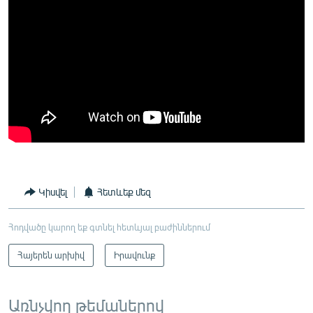
Կիսվել
Հետևեք մեզ
Հոդվածը կարող եք գտնել հետևյալ բաժիններում
Հայերեն արխիվ
Իրավունք
Առնչվող թեմաներով