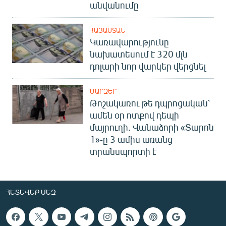
անվանումը
ՀԱՅԱՍՏԱՆ
Կառավարությունը
նախատեսում է 320 մլն
դոլարի նոր վարկեր վերցնել
ՄԱՐԶԵՐ
Թոշակառու թե դպրոցական՝
ամեն օր ոտքով դեպի
մայրուղի. Վանաձորի «Տարոն
1»-ը 3 ամիս առանց
տրանսպորտի է
ՀԵՏԵՎԵՔ ՄԵԶ