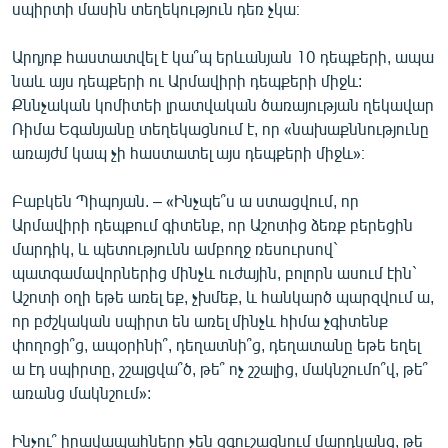
սպիրտի մասին տեղեկություն դեռ չկա։
Արդյոք հաստատվել է կա՞պ երևանյան 10 դեպքերի, ապա
նաև այս դեպքերի ու Արմավիրի դեպքերի միջև:
Քննչական կոմիտեի լրատվական ծառայության ղեկավար
Ռիմա Եգանյանը տեղեկացնում է, որ «նախաքննությունը
առայժմ կապ չի հաստատել այս դեպքերի միջև»։
Բաբկեն Պիպոյան. – «Ինչպե՞ս ա ստացվում, որ
Արմավիրի դեպքում գիտենք, որ Աշոտից ձեռք բերեցին
մարդիկ, և պետությունն ամբողջ ռեսուրսով`
պատգամավորներից մինչև ուժային, բոլորն ասում էին`
Աշոտի օղի եթե առել եք, չխմեք, և հանկարծ պարզվում ա,
որ բժշկական սպիրտ են առել մինչև հիմա չգիտենք
փողոցի՞ց, ապօրինի՞, դեղատնի՞ց, դեղատանը եթե եղել
ա էդ սպիրտը, շշալցվա՞ծ, թե՞ ոչ շշալից, մակնշումո՞վ, թե՞
առանց մակնշում»:
Ինչու՞ իրավապահները չեն զգուշացնում մարդկանց, թե