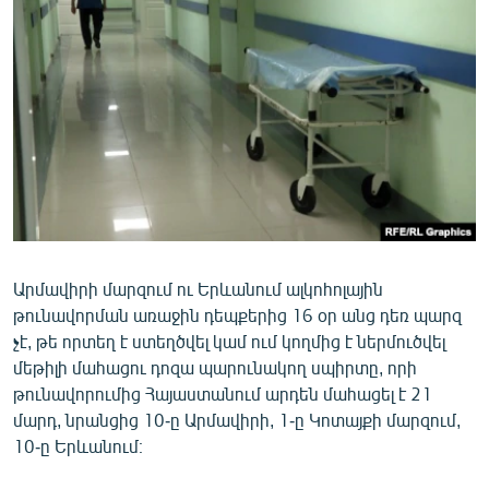
ՄԻՋԱԶԳԱՅԻՆ
ՄՇԱԿՈՒՅԹ
ՍՊՈՐՏ
ՄԵԿՆԱԲԱՆՈՒԹՅՈՒՆ
ՏՏ ԵՒ ԻՆՏԵՐՆԵՏ
ԿՈՐՈՆԱՎԻՐՈՒՍ
ԱՐԽԻՎ
Արմավիրի մարզում ու Երևանում ալկոհոլային
ՏԵՍԱՆՅՈՒԹԵՐ
թունավորման առաջին դեպքերից 16 օր անց դեռ պարզ
ԲԱՆԱՎԵՃ
չէ, թե որտեղ է ստեղծվել կամ ում կողմից է ներմուծվել
մեթիլի մահացու դոզա պարունակող սպիրտը, որի
ՁԳՏԵԼՈՎ ԼԱՎԱԳՈՒՅՆԻՆ
թունավորումից Հայաստանում արդեն մահացել է 21
ՓՈԴՔԱՍԹ
մարդ, նրանցից 10-ը Արմավիրի, 1-ը Կոտայքի մարզում,
10-ը Երևանում։
Հայերեն