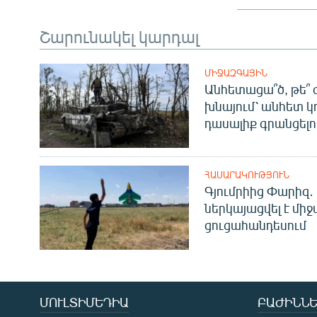
Շարունակել կարդալ
ՄԻՋԱԶԳԱՅԻՆ
Անհետացա՞ծ, թե՞ 
խնայում՝ անհետ կ
դասալիք գրանցելո
ՀԱՍԱՐԱԿՈՒԹՅՈՒՆ
Գյումրիից Փարիզ․
ներկայացվել է մի
ցուցահանդեսում
ՄՈՒԼՏԻՄԵԴԻԱ
ԲԱԺԻՆՆԵ