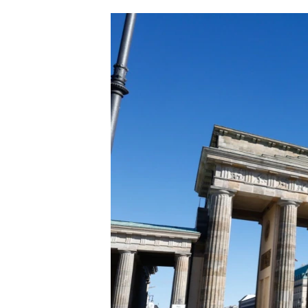
ՄԻՋԱԶԳԱՅԻՆ
ՄՇԱԿՈՒՅԹ
ՍՊՈՐՏ
ՄԵԿՆԱԲԱՆՈՒԹՅՈՒՆ
ՏՏ ԵՒ ԻՆՏԵՐՆԵՏ
ԿՈՐՈՆԱՎԻՐՈՒՍ
ԱՐԽԻՎ
ՏԵՍԱՆՅՈՒԹԵՐ
ԲԱՆԱՎԵՃ
ՁԳՏԵԼՈՎ ԼԱՎԱԳՈՒՅՆԻՆ
ՓՈԴՔԱՍԹ