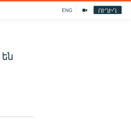
ՈՒՂԻՂ
ENG
 են