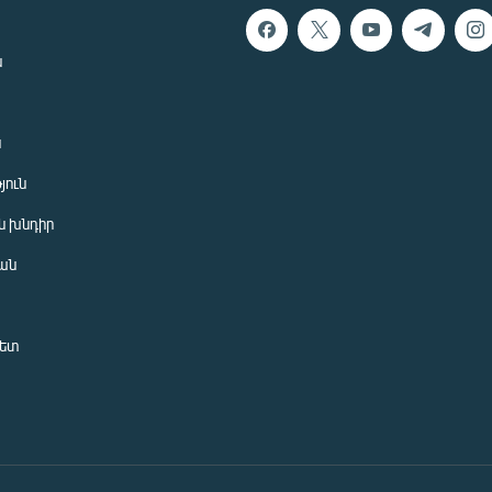
ն
ն
յուն
 խնդիր
ան
նետ