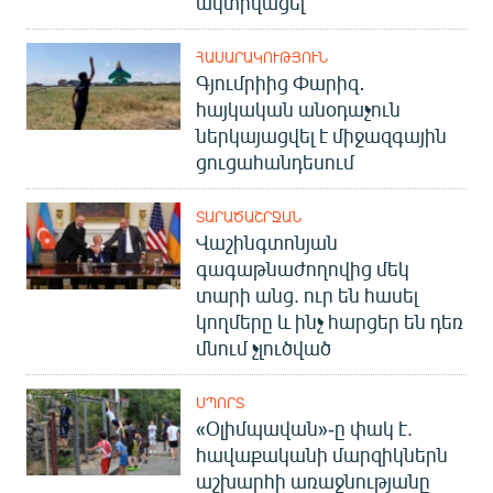
ակտիվացել
ՀԱՍԱՐԱԿՈՒԹՅՈՒՆ
Գյումրիից Փարիզ․
հայկական անօդաչուն
ներկայացվել է միջազգային
ցուցահանդեսում
ՏԱՐԱԾԱՇՐՋԱՆ
Վաշինգտոնյան
գագաթնաժողովից մեկ
տարի անց. ուր են հասել
կողմերը և ինչ հարցեր են դեռ
մնում չլուծված
ՍՊՈՐՏ
«Օլիմպավան»-ը փակ է.
հավաքականի մարզիկներն
աշխարհի առաջնությանը