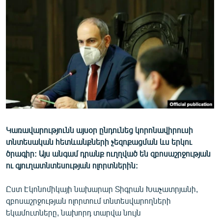
ՄԻՋԱԶԳԱՅԻՆ
ՄՇԱԿՈՒՅԹ
ՍՊՈՐՏ
ՄԵԿՆԱԲԱՆՈՒԹՅՈՒՆ
ՏՏ ԵՒ ԻՆՏԵՐՆԵՏ
ԿՈՐՈՆԱՎԻՐՈՒՍ
ԱՐԽԻՎ
Կառավարությունն այսօր ընդունեց կորոնավիրուսի
ՏԵՍԱՆՅՈՒԹԵՐ
տնտեսական հետևանքների չեզոքացման ևս երկու
ԲԱՆԱՎԵՃ
ծրագիր: Այս անգամ դրանք ուղղված են զբոսաշրջության
ու գյուղատնտեսության ոլորտներին:
ՁԳՏԵԼՈՎ ԼԱՎԱԳՈՒՅՆԻՆ
ՓՈԴՔԱՍԹ
Ըստ Էկոնոմիկայի նախարար Տիգրան Խաչատրյանի,
զբոսաշրջության ոլորտում տնտեսվարողների
Հայերեն
եկամուտները, նախորդ տարվա նույն