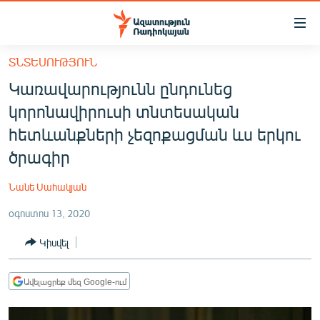
Մատչելիության
հղումներ
Անցնել
ՏՆՏԵՍՈՒԹՅՈՒՆ
հիմնական
ԱԶԱՏՈՒԹՅՈՒՆ TV
Կառավարությունն ընդունեց
բովանդակությանը
ՀԱՅԱՍՏԱՆ
Անցնել
կորոնավիրուսի տնտեսական
հիմնական
ՔԱՂԱՔԱԿԱՆ
հետևանքների չեզոքացման ևս երկու
մենյուին
ԸՆՏՐՈՒԹՅՈՒՆՆԵՐ 2026
ծրագիր
Որոնում
ԻՐԱՎՈՒՆՔ
Նանե Սահակյան
ՀԱՍԱՐԱԿՈՒԹՅՈՒՆ
օգոստոս 13, 2020
ՏՆՏԵՍՈՒԹՅՈՒՆ
Կիսվել
ՂԱՐԱԲԱՂ
ՊԱՏԵՐԱԶՄԻ 6 ՇԱԲԱԹՆԵՐԸ
Ավելացրեք մեզ Google-ում
ՏԱՐԱԾԱՇՐՋԱՆ