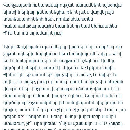
Վարչապետն ու կառավարության անդամներն այսօրվա
նիստին երկար քննարկեցին, թե ինչպես վարվել այն
տնտեսվարողների հետ, որոնք կխախտեն
հակահամաճարակային կանոնները կամ կխուսափեն
ՀԴՄ կտրոն տրամադրելուց:
Նիկոլ Փաշինյանը պատմեց դրվագների իր և գործարար
շրջանակների մարդկանց հետ հանդիպումներից. – «Եվ
ես էս հանդիպումների ընթացքում հիշեցնում էի մեր
գործընկերներին, ասում էի` հիշո՞ւմ եք էրկու տարի...
Հիմա էկել եք ասում եք` բյուջեից էս տվեք, էս տվեք, էս
տվեք, էս տվեք, բայց որ խոսքը գնում ա բյուջեին ինչքան
վճարումներ, ինչքանով եք պարտաճանաչ վճարում, էն
ժամանակ դրա մասին խոսք չի գնում: Եվ դրա համար էլ
գործարար շրջանակները իմ հանդիպումներից դուրս են
գալիս, ասում են` դե բան չէր, մի քիչ դժգոհ ենք: Լավ ա, որ
դժգոհ եք: Որովհետև պետք ա մեր վարքագծի մասին
մտածենք, չէ՞: Որովհետև ի՞նչ ա նշանակում ՀԴՄ չխփել...