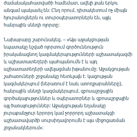
ժամանակահատվածի համեմատ, ավելի քան երկու
English
անգամ պակասել են: Ընդ որում, դիտակետում ոչ միայն
Русский
հյուրանոցներն ու տուրօպերատորներն են, այլև
հանրային սննդի ոլորտը:
ՀԵՏԵՎԵՔ ՄԵԶ
Նախարարը շարունակեց. – «Այս աջակցության
նպատակը նշված ոլորտում գործունեություն
իրականացնող կազմակերպությունների աշխատակազմի
և աշխատատեղերի պահպանումն է և այդ
աշխատատեղերի ավելացման խթանումը: Աջակցության
«Ազատության» բոլոր կայքերը
շահառուների շրջանակը հետևյալն է. կացության
կազմակերպում (ներառում է նաև առողջարանները),
հանրային սննդի կազմակերպում, զբոսաշրջային
գործակալություններ և օպերատորներ և զբոսաշրջային
այլ ծառայություններ: Աջակցության եղանակը
յուրաքանչյուր երրորդ կամ չորրորդ աշխատակցի
աշխատավարձի սուբսիդավորումն է այս միջոցառման
շրջանակներում»: