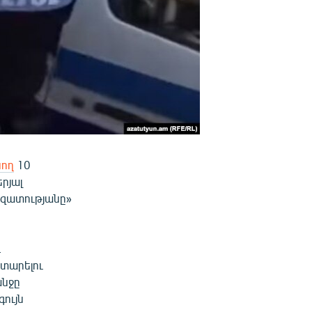
նող
10
րյալ
Ազատությանը»
և
տարելու
անջը
ույն