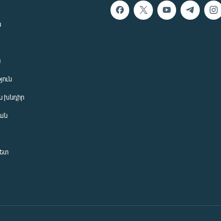
ն
ն
յուն
 խնդիր
ան
նետ