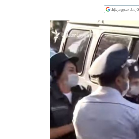
ՄԻՋԱԶԳԱՅԻՆ
Ավելացրեք մեզ G
ՄՇԱԿՈՒՅԹ
ՍՊՈՐՏ
ՄԵԿՆԱԲԱՆՈՒԹՅՈՒՆ
ՏՏ ԵՒ ԻՆՏԵՐՆԵՏ
ԿՈՐՈՆԱՎԻՐՈՒՍ
ԱՐԽԻՎ
ՏԵՍԱՆՅՈՒԹԵՐ
ԲԱՆԱՎԵՃ
ՁԳՏԵԼՈՎ ԼԱՎԱԳՈՒՅՆԻՆ
ՓՈԴՔԱՍԹ