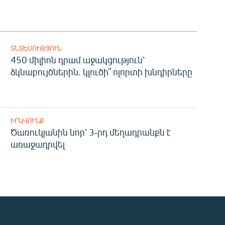
ՏՆՏԵՍՈՒԹՅՈՒՆ
450 միլիոն դրամ աջակցություն՝
ձկնաբույծներին. կլուծի՞ ոլորտի խնդիրները
ԻՐԱՎՈՒՆՔ
Ծառուկյանին նոր՝ 3-րդ մեղադրանքն է
առաջադրվել