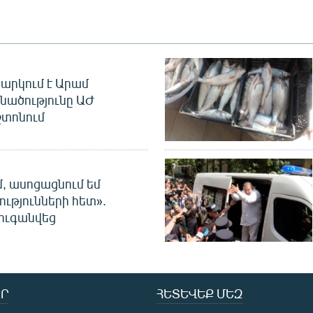
արկում է Արամ
նածությունը ԱԺ
տոնում
մ, ասոցացնում եմ
ությունների հետ».
ուգանվեց
Ր
ՀԵՏԵՎԵՔ ՄԵԶ