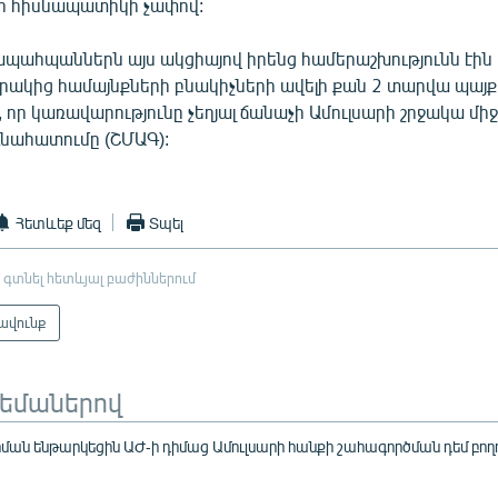
 հիսնապատիկի չափով:
ապահպաններն այս ակցիայով իրենց համերաշխությունն էին
արակից համայնքների բնակիչների ավելի քան 2 տարվա պայք
 որ կառավարությունը չեղյալ ճանաչի Ամուլսարի շրջակա մի
գնահատումը (ՇՄԱԳ):
Հետևեք մեզ
Տպել
 գտնել հետևյալ բաժիններում
ավունք
թեմաներով
ման ենթարկեցին ԱԺ-ի դիմաց Ամուլսարի հանքի շահագործման դեմ բող