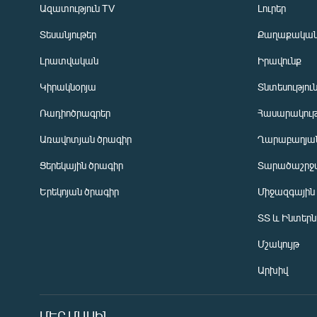
Ազատություն TV
Լուրեր
Տեսանյութեր
Քաղաքակա
Լրատվական
Իրավունք
Կիրակնօրյա
Տնտեսությու
Ռադիոծրագրեր
Հասարակութ
Առավոտյան ծրագիր
Ղարաբաղյան
Ցերեկային ծրագիր
Տարածաշրջ
Հայերեն
Երեկոյան ծրագիր
Միջազգային
English
ՏՏ և Ինտեր
Русский
Մշակույթ
ՀԵՏԵՎԵՔ ՄԵԶ
Արխիվ
ՄԵՐ ՄԱՍԻՆ