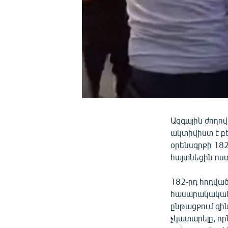
Ազգային ժողո
ակտիվիստ է բ
օրենսգրքի 18
հայտնեցին ոստ
182-րդ հոդվա
հասարակական
ընթացքում զի
չկատարելը, ո