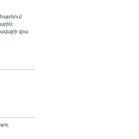
 հայտնում
արին:
ջավայրի վրա
ոքող