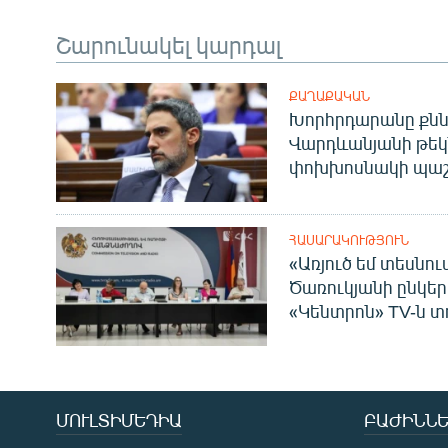
Շարունակել կարդալ
ՔԱՂԱՔԱԿԱՆ
Խորհրդարանը քնն
Վարդևանյանի թեկ
փոխխոսնակի պաշ
ՀԱՍԱՐԱԿՈՒԹՅՈՒՆ
«Առյուծ եմ տեսնու
Ծառուկյանի ընկեր
«Կենտրոն» TV-ն տ
ՄՈՒԼՏԻՄԵԴԻԱ
ԲԱԺԻՆՆԵ