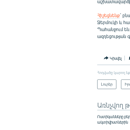
աշխատավարձի
Հիշեցնենք
` բն
Ջերմուկի և հ
Պահանջում են,
ազդեցության 
Կիսվել
Հոդվածը կարող եք
Լուրեր
Իր
Առնչվող 
Ոստիկանները բեր
ակտիվիստներին