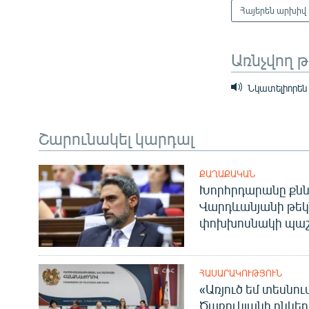
Հայերեն արխիվ
Առնչվող 
Նկատելիորեն 
Շարունակել կարդալ
ՔԱՂԱՔԱԿԱՆ
Խորհրդարանը քնն
Վարդևանյանի թեկ
փոխխոսնակի պաշ
ՀԱՍԱՐԱԿՈՒԹՅՈՒՆ
«Առյուծ եմ տեսնու
Ծառուկյանի ընկեր