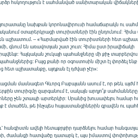
րձր հսկողություն է սահմանված սանիտարական վիճակնե
 հյուրատանը նախքան կորոնավիրուսի համաճարակն ու սահ
կանում օտարերկրացի տուրիստների էին ընդունում։ Հիմա 
են աշխատում. – «Հարմարված էին տուրիստների հետ աշխատ
ժամի, գնում են առավոտյան շատ շուտ: Հիմա ըստ իրավիճակի
պվենք: Հայկական շուկայի պահանջները մի քիչ տարբերվու
ահանջներից: Բայց քանի որ օգոստոսին միշտ էլ փորձել ենք
նց հետ աշխատանքը, այդքան էլ դժվար չէր»:
գացման մասնագետ Գևորգ Բաբայանն ասում է, որ թեև այժմ 
ներքին տուրիզմը զարգանում է, սակայն արդյո՞ք սահմանները
ները չեն շտապի արտերկիր։ Սրանից խուսափելու համար 
ք է մտածեն, թե ինչպես հայաստանցիներին գրավեն ու պահ
և՝ հանգիստն ավելի հետաքրքիր դարձնելու համար հանգստյ
ի, ժամանցի հատվածը դատարկ է, այս իմաստով փոփոխությո