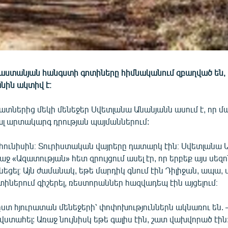
այաստանյան հանգստի գոտիները հիմնականում զբաղված են,
նին ակտիվ է։
րատներից մեկի մենեջեր Սվետլանա Անանյանն ասում է, որ մ
լ արտակարգ դրության պայմաններում:
 հունիսին։ Տուրիստական վայրերը դատարկ էին։ Սվետլանա 
աջ «Ազատության» հետ զրույցում ասել էր, որ երբեք այս սեզ
ունեցել։ Այն ժամանակ, եթե մարդիկ գնում էին Դիլիջան, ապա,
իներում գիշերել, ռեստորաններ հազվադեպ էին այցելում։
 ըստ հյուրատան մենեջերի՝ փոփոխություններն ակնառու են.
 վստահել: Առաջ նույնիսկ եթե գալիս էին, շատ վախվորած էին