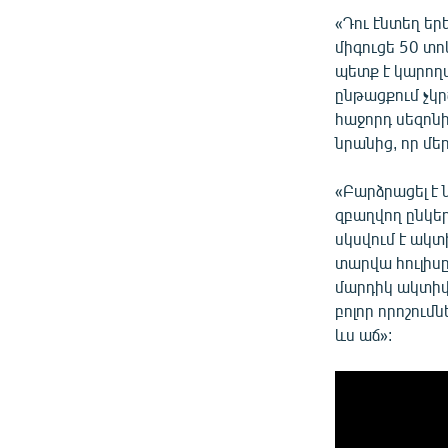
«Դու էնտեղ եր
միգուցե 50 տո
պետք է կարող
ընթացքում չկ
հաջորդ սեզոնի
նրանից, որ մե
«Բարձրացել է 
զբաղվող ընկե
սկսվում է ակտ
տարվա հուլիսը
մարդիկ ակտիվա
բոլոր որոշում
ևս աճ»: