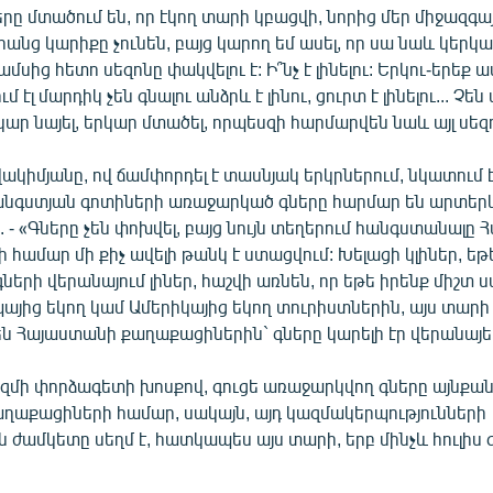
րը մտածում են, որ էկող տարի կբացվի, նորից մեր միջազգայ
րանց կարիքը չունեն, բայց կարող եմ ասել, որ սա նաև կերկ
ամսից հետո սեզոնը փակվելու է: Ի՞նչ է լինելու: Երկու-երեք 
էլ մարդիկ չեն գնալու անձրև է լինու, ցուրտ է լինելու... Չեն
կար նայել, երկար մտածել, որպեսզի հարմարվեն նաև այլ սեզ
վակիմյանը, ով ճամփորդել է տասնյակ երկրներում, նկատում է
նգստյան գոտիների առաջարկած գները հարմար են արտեր
 - «Գները չեն փոխվել, բայց նույն տեղերում հանգստանալը
համար մի քիչ ավելի թանկ է ստացվում: Խելացի կլիներ, եթ
գների վերանայում լիներ, հաշվի առնեն, որ եթե իրենք միշտ 
այից եկող կամ Ամերիկայից եկող տուրիստներին, այս տարի
ն Հայաստանի քաղաքացիներին` գները կարելի էր վերանայել
զմի փորձագետի խոսքով, գուցե առաջարկվող գները այնքան է
ղաքացիների համար, սակայն, այդ կազմակերպությունների
ն ժամկետը սեղմ է, հատկապես այս տարի, երբ մինչև հուլիս 