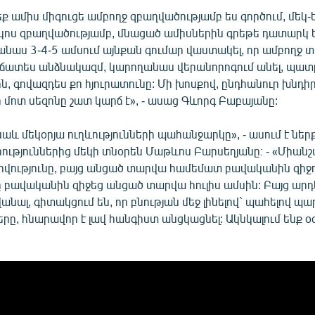
եք ամիս միգուցե ամբողջ զբաղվածությամբ ես գործում, մեկ-ե
կոս զբաղվածությամբ, մնացած ամիսներին գրեթե դատարկ ե
անաս 3-4-5 ամսում այնքան գումար վաստակել, որ ամբողջ 
րճատես անձնակազմ, կարողանաս վերանորոգում անել, պա
ն, գովազդես քո հյուրատունը: Մի խոսքով, ընդհանուր խնդիր
ր մոտ սեզոնը շատ կարճ է», - ասաց Գևորգ Բաբայանը:
նաև մեկօրյա ուղևությունների պահանջարկը», - ասում է ներ
րություններից մեկի տնօրեն Մաթևոս Բարսեղյանը։ - «Միան
իվությունը, բայց անցած տարվա համեմատ բավականին զիջու
 բավականին զիջեց անցած տարվա հուլիս ամսին: Բայց արդե
նալ, գիտակցում են, որ բնության մեջ լինելով` պահելով 
ները, հնարավոր է լավ հանգիստ անցկացնել: Ակնկալում ենք 