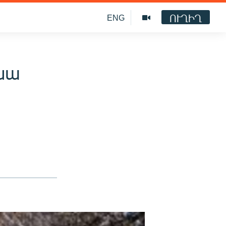
ՈՒՂԻՂ
ENG
գնա