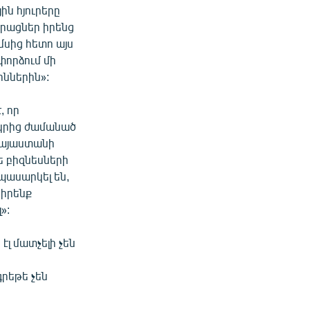
ին հյուրերը
արացներ իրենց
ամսից հետո այս
 փորձում մի
ոններին»:
, որ
կրից ժամանած
 Հայաստանի
ե բիզնեսների
սպասարկել են,
 իրենք
»:
լ մատչելի չեն
գրեթե չեն