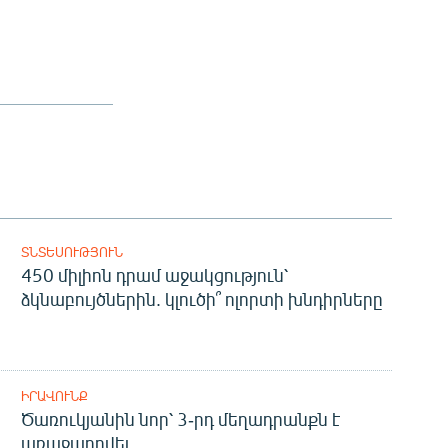
ՏՆՏԵՍՈՒԹՅՈՒՆ
450 միլիոն դրամ աջակցություն՝
ձկնաբույծներին. կլուծի՞ ոլորտի խնդիրները
ԻՐԱՎՈՒՆՔ
Ծառուկյանին նոր՝ 3-րդ մեղադրանքն է
առաջադրվել