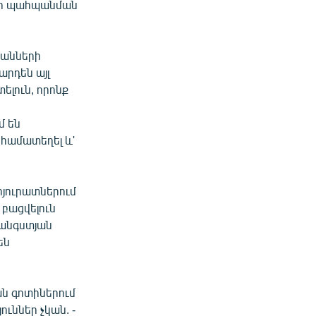
րի պահպանման
մանների
արդեն այլ
ելուն, որոնք
մ են
 համատեղել և'
հյուրատներում
 բացվելուն
հանգստյան
են
ան գոտիներում
ւններ չկան. -