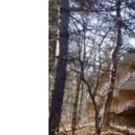
ՄԻՋԱԶԳԱՅԻՆ
ՄՇԱԿՈՒՅԹ
ՍՊՈՐՏ
ՄԵԿՆԱԲԱՆՈՒԹՅՈՒՆ
ՏՏ ԵՒ ԻՆՏԵՐՆԵՏ
ԿՈՐՈՆԱՎԻՐՈՒՍ
ԱՐԽԻՎ
ՏԵՍԱՆՅՈՒԹԵՐ
ԲԱՆԱՎԵՃ
ՁԳՏԵԼՈՎ ԼԱՎԱԳՈՒՅՆԻՆ
ՓՈԴՔԱՍԹ