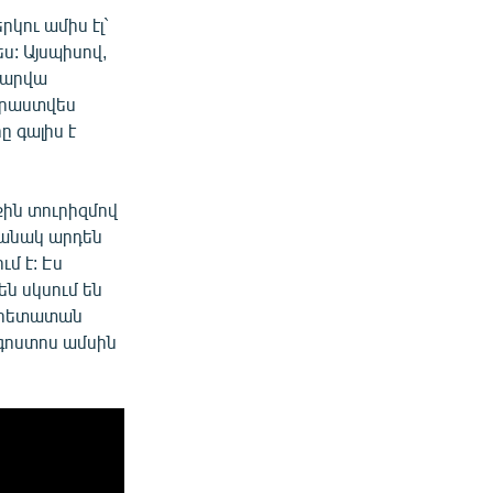
րկու ամիս էլ`
ս: Այսպիսով,
տարվա
տրաստվես
ը գալիս է
քին տուրիզմով
շանակ արդեն
մ է: Էս
ն սկսում են
պարետատան
օգոստոս ամսին