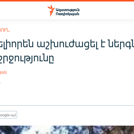
ՅՈՒՆ
լիորեն աշխուժացել է ներ
րջությունը
յան
0
oogle-ում