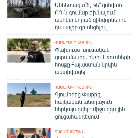
Անհետացա՞ծ, թե՞ զոհված․
ՌԴ-ն գումար է խնայում՝
անհետ կորած զինվորներին
դասալիք գրանցելով
ՀԱՍԱՐԱԿՈՒԹՅՈՒՆ
Փախուստ ռուսական
զորամասից. ինչու է ռուսների
հոսքը Հայաստան կրկին
ակտիվացել
ՀԱՍԱՐԱԿՈՒԹՅՈՒՆ
Գյումրիից Փարիզ․
հայկական անօդաչուն
ներկայացվել է միջազգային
ցուցահանդեսում
ՏԱՐԱԾԱՇՐՋԱՆ