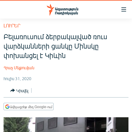
Մատչելիության
հղումներ
Անցնել
ԼՈՒՐԵՐ
հիմնական
ԱԶԱՏՈՒԹՅՈՒՆ TV
Բելառուսում ձերբակալված ռուս
բովանդակությանը
ՀԱՅԱՍՏԱՆ
Անցնել
վարձկանների ցանկը Մինսկը
հիմնական
ՔԱՂԱՔԱԿԱՆ
փոխանցել է Կիևին
մենյուին
ԸՆՏՐՈՒԹՅՈՒՆՆԵՐ 2026
Որոնում
Հրաչ Մելքումյան
ԻՐԱՎՈՒՆՔ
հուլիս 31, 2020
ՀԱՍԱՐԱԿՈՒԹՅՈՒՆ
Կիսվել
ՏՆՏԵՍՈՒԹՅՈՒՆ
ՂԱՐԱԲԱՂ
Ավելացրեք մեզ Google-ում
ՊԱՏԵՐԱԶՄԻ 6 ՇԱԲԱԹՆԵՐԸ
ՏԱՐԱԾԱՇՐՋԱՆ