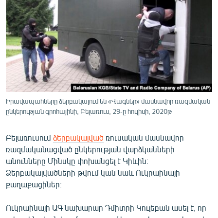
ՄԻՋԱԶԳԱՅԻՆ
ՄՇԱԿՈՒՅԹ
ՍՊՈՐՏ
ՄԵԿՆԱԲԱՆՈՒԹՅՈՒՆ
ՏՏ ԵՒ ԻՆՏԵՐՆԵՏ
ԿՈՐՈՆԱՎԻՐՈՒՍ
Իրավապահները ձերբակալում են «Վագներ» մասնավոր ռազմական
ընկերության գրոհայինի, Բելառուս, 29-ը հուլիսի, 2020թ
ԱՐԽԻՎ
ՏԵՍԱՆՅՈՒԹԵՐ
Բելառուսում
ձերբակալված
ռուսական մասնավոր
ԲԱՆԱՎԵՃ
ռազմականացված ընկերության վարձկանների
անունները Մինսկը փոխանցել է Կիևին։
ՁԳՏԵԼՈՎ ԼԱՎԱԳՈՒՅՆԻՆ
Ձերբակալվածների թվում կան նաև Ուկրաինայի
ՓՈԴՔԱՍԹ
քաղաքացիներ։
Ուկրաինայի ԱԳ նախարար Դմիտրի Կուլեբան ասել է, որ
Հայերեն