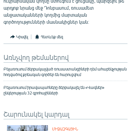
ուկրաինական կողմը ստուգում է ցուցակը, պարզելու թե
English
արդյոք նրանց մեջ Դոնբասում, ռուսամետ
անջատականների կողմից մարտական
Русский
գործողությունների մասնակիցներ կան։
ՀԵՏԵՎԵՔ ՄԵԶ
Կիսվել
Հետևեք մեզ
Առնչվող թեմաներով
Բելառուսում ձերբակալված ռուսաստանցիների դեմ ահաբեկչության
«Ազատության» բոլոր կայքերը
հոդվածով քրեական գործեր են հարուցվում
Բելառուսում իրավապահները ձերբակալել են «Վագներ»
ընկերության 32 գրոհայինների
Շարունակել կարդալ
ՄԻՋԱԶԳԱՅԻՆ