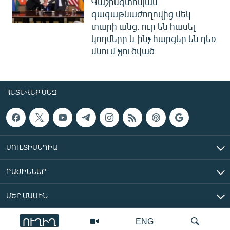
Վաշինգտոնյան
գագաթնաժողովից մեկ
տարի անց. ուր են հասել
կողմերը և ինչ հարցեր են դեռ
մնում չլուծված
ՀԵՏԵՎԵՔ ՄԵԶ
ՄՈՒԼՏԻՄԵԴԻԱ
ԲԱԺԻՆՆԵՐ
ՄԵՐ ՄԱՍԻՆ
ՈՒՂԻՂ
ENG
«Ազատ Եվրոպա/Ազատություն» ռադիոկայան © 2026