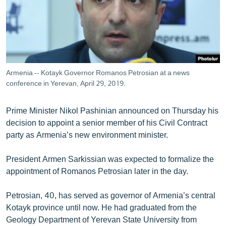
ՄԻՋԱԶԳԱՅԻՆ
ՄՇԱԿՈՒՅԹ
ՍՊՈՐՏ
ՄԵԿՆԱԲԱՆՈՒԹՅՈՒՆ
Armenia -- Kotayk Governor Romanos Petrosian at a news
ՏՏ ԵՒ ԻՆՏԵՐՆԵՏ
conference in Yerevan, April 29, 2019.
ԿՈՐՈՆԱՎԻՐՈՒՍ
Prime Minister Nikol Pashinian announced on Thursday his
ԱՐԽԻՎ
decision to appoint a senior member of his Civil Contract
party as Armenia’s new environment minister.
ՏԵՍԱՆՅՈՒԹԵՐ
ԲԱՆԱՎԵՃ
President Armen Sarkissian was expected to formalize the
appointment of Romanos Petrosian later in the day.
ՁԳՏԵԼՈՎ ԼԱՎԱԳՈՒՅՆԻՆ
ՓՈԴՔԱՍԹ
Petrosian, 40, has served as governor of Armenia’s central
Kotayk province until now. He had graduated from the
Հայերեն
Geology Department of Yerevan State University from