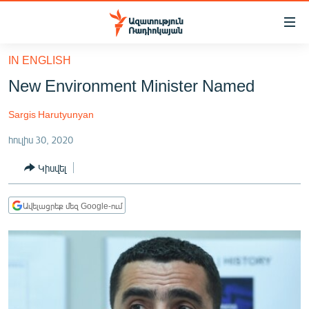
Մատչելիության
հղումներ
Անցնել
IN ENGLISH
հիմնական
ԱԶԱՏՈՒԹՅՈՒՆ TV
New Environment Minister Named
բովանդակությանը
ՀԱՅԱՍՏԱՆ
Անցնել
Sargis Harutyunyan
հիմնական
ՔԱՂԱՔԱԿԱՆ
մենյուին
հուլիս 30, 2020
ԸՆՏՐՈՒԹՅՈՒՆՆԵՐ 2026
Որոնում
Կիսվել
ԻՐԱՎՈՒՆՔ
ՀԱՍԱՐԱԿՈՒԹՅՈՒՆ
Ավելացրեք մեզ Google-ում
ՏՆՏԵՍՈՒԹՅՈՒՆ
ՂԱՐԱԲԱՂ
ՊԱՏԵՐԱԶՄԻ 6 ՇԱԲԱԹՆԵՐԸ
ՏԱՐԱԾԱՇՐՋԱՆ