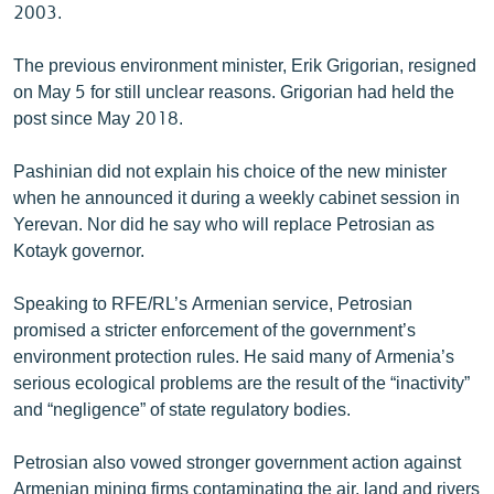
2003.
English
Русский
The previous environment minister, Erik Grigorian, resigned
on May 5 for still unclear reasons. Grigorian had held the
post since May 2018.
ՀԵՏԵՎԵՔ ՄԵԶ
Pashinian did not explain his choice of the new minister
when he announced it during a weekly cabinet session in
Yerevan. Nor did he say who will replace Petrosian as
Kotayk governor.
«Ազատության» բոլոր կայքերը
Speaking to RFE/RL’s Armenian service, Petrosian
promised a stricter enforcement of the government’s
environment protection rules. He said many of Armenia’s
serious ecological problems are the result of the “inactivity”
and “negligence” of state regulatory bodies.
Petrosian also vowed stronger government action against
Armenian mining firms contaminating the air, land and rivers