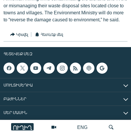
or mismanaging their waste disposal sites located close to
towns and villages. The Environment Ministry will do more
to “reverse the damage caused to environment,” he said.
Կիսվել
Հետևեք մեզ
ՀԵՏԵՎԵՔ ՄԵԶ
ՄՈՒԼՏԻՄԵԴԻԱ
ԲԱԺԻՆՆԵՐ
ՄԵՐ ՄԱՍԻՆ
ՈՒՂԻՂ
ENG
«Ազատ Եվրոպա/Ազատություն» ռադիոկայան © 2026