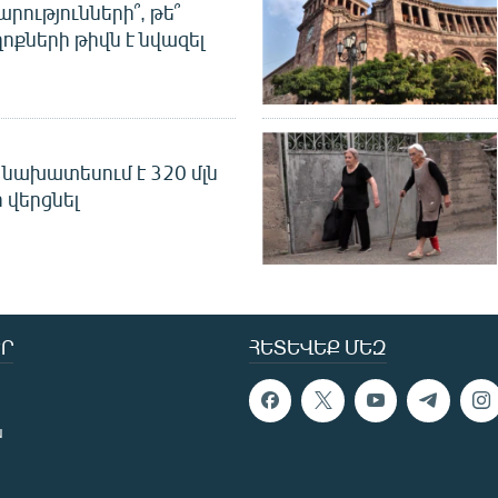
րությունների՞, թե՞
ոքների թիվն է նվազել
նախատեսում է 320 մլն
 վերցնել
Ր
ՀԵՏԵՎԵՔ ՄԵԶ
ն