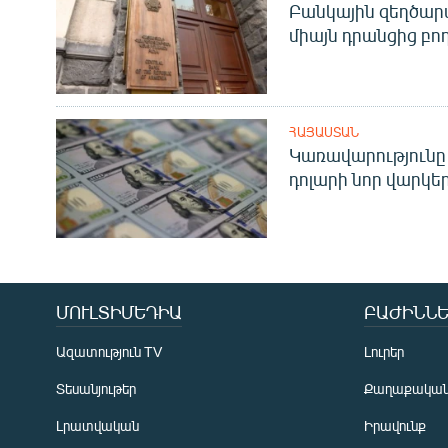
Բանկային զեղծարա
միայն դրանցից բող
ՀԱՅԱՍՏԱՆ
Կառավարությունը 
դոլարի նոր վարկեր
ՄՈՒԼՏԻՄԵԴԻԱ
ԲԱԺԻՆՆԵ
Ազատություն TV
Լուրեր
Տեսանյութեր
Քաղաքակա
Լրատվական
Իրավունք