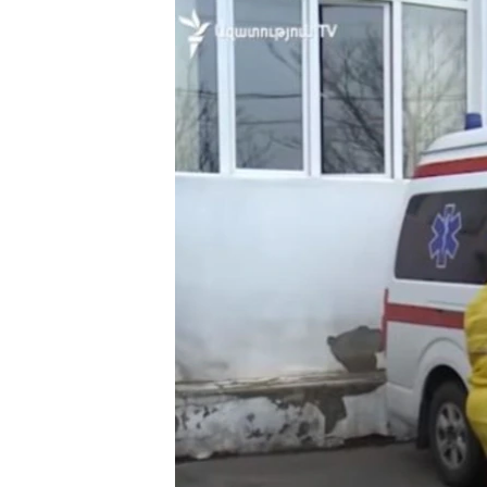
ՄԻՋԱԶԳԱՅԻՆ
ՄՇԱԿՈՒՅԹ
ՍՊՈՐՏ
ՄԵԿՆԱԲԱՆՈՒԹՅՈՒՆ
ՏՏ ԵՒ ԻՆՏԵՐՆԵՏ
ԿՈՐՈՆԱՎԻՐՈՒՍ
ԱՐԽԻՎ
ՏԵՍԱՆՅՈՒԹԵՐ
ԲԱՆԱՎԵՃ
ՁԳՏԵԼՈՎ ԼԱՎԱԳՈՒՅՆԻՆ
ՓՈԴՔԱՍԹ