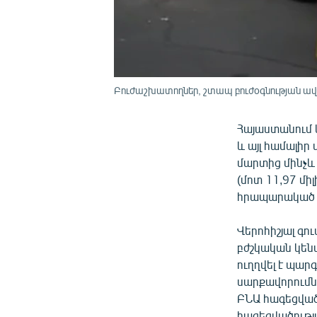
Բուժաշխատողներ, շտապ բուժօգնության ավտ
Հայաստանում 
և այլ համալի
մարտից մինչև 
(մոտ 11,97 մի
հրապարակած ֆ
Վերոհիշյալ գո
բժշկական կեն
ուղղվել է պար
սարքավորումնե
ԲՆԱ հագեցված
հագեցվածությ