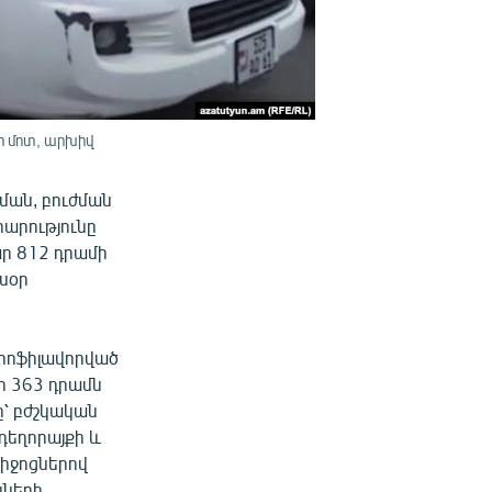
ի մոտ, արխիվ
ման, բուժման
րարությունը
ար 812 դրամի
յսօր
պրոֆիլավորված
ր 363 դրամն
ը՝ բժշկական
դեղորայքի և
միջոցներով
նների