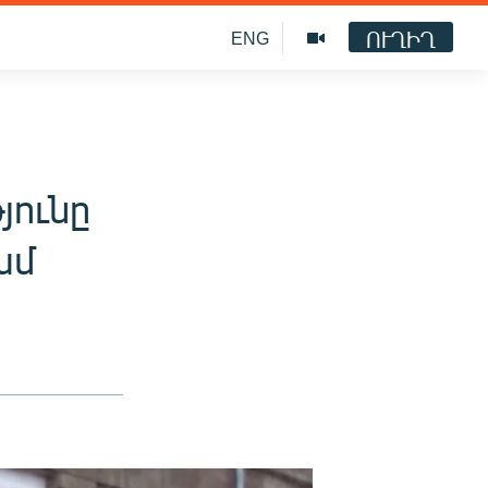
ՈՒՂԻՂ
ENG
ունը
ամ