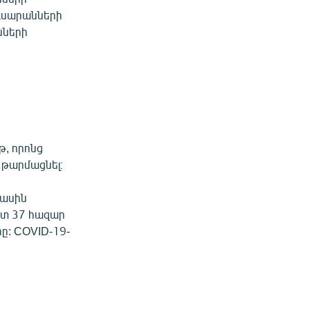
ուսարանների
նների
, որոնց
 թարմացնել։
մասին
մոտ 37 հազար
րը: COVID-19-