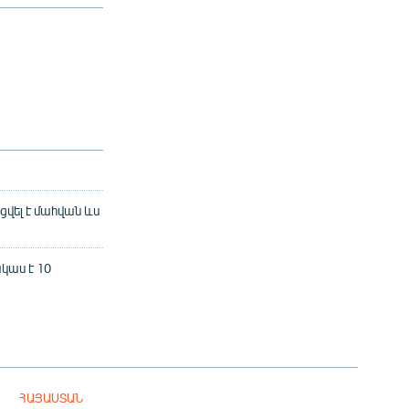
ցվել է մահվան ևս
կաս է 10
ՀԱՅԱՍՏԱՆ