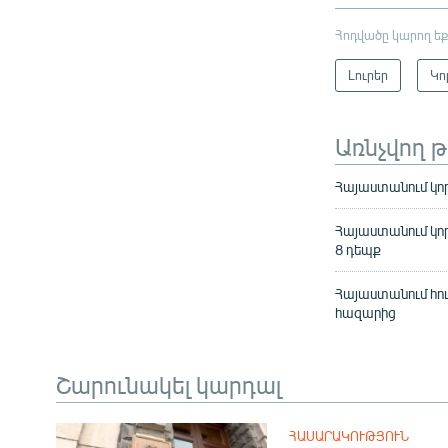
Հոդվածը կարող եք
Լուրեր
Կո
Առնչվող 
Հայաստանում կո
Հայաստանում կորո
8 դեպք
Հայաստանում հու
հազարից
Շարունակել կարդալ
ՀԱՍԱՐԱԿՈՒԹՅՈՒՆ