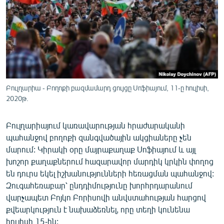
ՄԻՋԱԶԳԱՅԻՆ
ՄՇԱԿՈՒՅԹ
ՍՊՈՐՏ
ՄԵԿՆԱԲԱՆՈՒԹՅՈՒՆ
ՏՏ ԵՒ ԻՆՏԵՐՆԵՏ
Բուլղարիա - Բողոքի բազմամարդ ցույցը Սոֆիայում, 11-ը հուլիսի,
ԿՈՐՈՆԱՎԻՐՈՒՍ
2020թ.
ԱՐԽԻՎ
Բուլղարիայում կառավարության հրաժարականի
ՏԵՍԱՆՅՈՒԹԵՐ
պահանջով բողոքի զանգվածային ակցիաները չեն
մարում: Կիրակի օրը մայրաքաղաք Սոֆիայում և այլ
ԲԱՆԱՎԵՃ
խոշոր քաղաքներում հազարավոր մարդիկ կրկին փողոց
ՁԳՏԵԼՈՎ ԼԱՎԱԳՈՒՅՆԻՆ
են դուրս եկել իշխանությունների հեռացման պահանջով:
Զուգահեռաբար՝ ընդդիմությունը խորհրդարանում
ՓՈԴՔԱՍԹ
վարչապետ Բոյկո Բորիսովի անվստահության հարցով
քվեարկություն է նախաձեռնել, որը տեղի կունենա
Հայերեն
հուլիսի 15-ին: