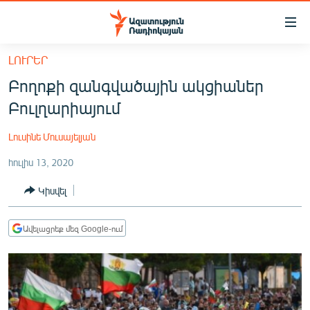
Մատչելիության
հղումներ
Անցնել
ԼՈՒՐԵՐ
հիմնական
ԱԶԱՏՈՒԹՅՈՒՆ TV
Բողոքի զանգվածային ակցիաներ
բովանդակությանը
ՀԱՅԱՍՏԱՆ
Անցնել
Բուլղարիայում
հիմնական
ՔԱՂԱՔԱԿԱՆ
մենյուին
Լուսինե Մուսայելյան
ԸՆՏՐՈՒԹՅՈՒՆՆԵՐ 2026
Որոնում
հուլիս 13, 2020
ԻՐԱՎՈՒՆՔ
Կիսվել
ՀԱՍԱՐԱԿՈՒԹՅՈՒՆ
ՏՆՏԵՍՈՒԹՅՈՒՆ
Ավելացրեք մեզ Google-ում
ՂԱՐԱԲԱՂ
ՊԱՏԵՐԱԶՄԻ 6 ՇԱԲԱԹՆԵՐԸ
ՏԱՐԱԾԱՇՐՋԱՆ