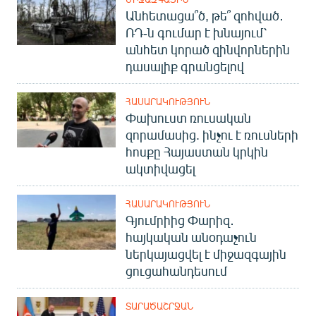
Անհետացա՞ծ, թե՞ զոհված․
ՌԴ-ն գումար է խնայում՝
անհետ կորած զինվորներին
դասալիք գրանցելով
ՀԱՍԱՐԱԿՈՒԹՅՈՒՆ
Փախուստ ռուսական
զորամասից. ինչու է ռուսների
հոսքը Հայաստան կրկին
ակտիվացել
ՀԱՍԱՐԱԿՈՒԹՅՈՒՆ
Գյումրիից Փարիզ․
հայկական անօդաչուն
ներկայացվել է միջազգային
ցուցահանդեսում
ՏԱՐԱԾԱՇՐՋԱՆ