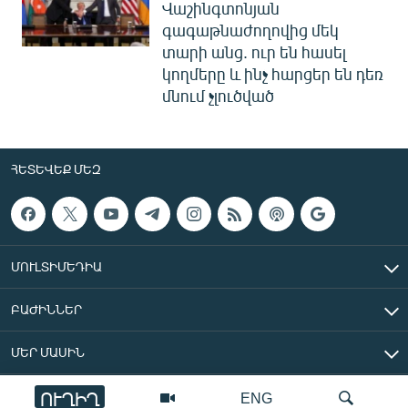
Վաշինգտոնյան
գագաթնաժողովից մեկ
տարի անց. ուր են հասել
կողմերը և ինչ հարցեր են դեռ
մնում չլուծված
ՀԵՏԵՎԵՔ ՄԵԶ
ՄՈՒԼՏԻՄԵԴԻԱ
ԲԱԺԻՆՆԵՐ
ՄԵՐ ՄԱՍԻՆ
ՈՒՂԻՂ
ENG
«Ազատ Եվրոպա/Ազատություն» ռադիոկայան © 2026