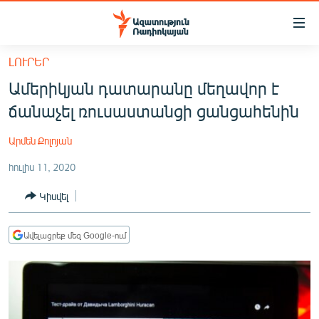
Մատչելիության
հղումներ
Անցնել
ԼՈՒՐԵՐ
հիմնական
ԱԶԱՏՈՒԹՅՈՒՆ TV
Ամերիկյան դատարանը մեղավոր է
բովանդակությանը
ՀԱՅԱՍՏԱՆ
Անցնել
ճանաչել ռուսաստանցի ցանցահենին
հիմնական
ՔԱՂԱՔԱԿԱՆ
մենյուին
Արմեն Քոլոյան
ԸՆՏՐՈՒԹՅՈՒՆՆԵՐ 2026
Որոնում
հուլիս 11, 2020
ԻՐԱՎՈՒՆՔ
Կիսվել
ՀԱՍԱՐԱԿՈՒԹՅՈՒՆ
ՏՆՏԵՍՈՒԹՅՈՒՆ
Ավելացրեք մեզ Google-ում
ՂԱՐԱԲԱՂ
ՊԱՏԵՐԱԶՄԻ 6 ՇԱԲԱԹՆԵՐԸ
ՏԱՐԱԾԱՇՐՋԱՆ