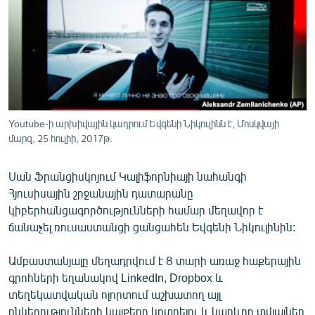
ՄԻՋԱԶԳԱՅԻՆ
ՄՇԱԿՈՒՅԹ
ՍՊՈՐՏ
ՄԵԿՆԱԲԱՆՈՒԹՅՈՒՆ
ՏՏ ԵՒ ԻՆՏԵՐՆԵՏ
Youtube-ի արխիվային կադրում Եվգենի Նիկուլինն է, Մոսկվայի
ԿՈՐՈՆԱՎԻՐՈՒՍ
մարզ, 25 հուլիի, 2017թ.
ԱՐԽԻՎ
Սան Ֆրանցիսկոյում Կալիֆորնիայի նահանգի
ՏԵՍԱՆՅՈՒԹԵՐ
Հյուսիսային շրջանային դատարանը
կիբերհանցագործությունների համար մեղավոր է
ԲԱՆԱՎԵՃ
ճանաչել ռուսաստանցի ցանցահեն Եվգենի Նիկուլինին:
ՁԳՏԵԼՈՎ ԼԱՎԱԳՈՒՅՆԻՆ
Ամբաստանյալը մեղադրվում է 8 տարի առաջ հաքերային
ՓՈԴՔԱՍԹ
գրոհների եղանակով LinkedIn, Dropbox և
տեղեկատվական ոլորտում աշխատող այլ
Հայերեն
ընկերությունների կայքերը կոտրելու և կարևոր տվյալներ