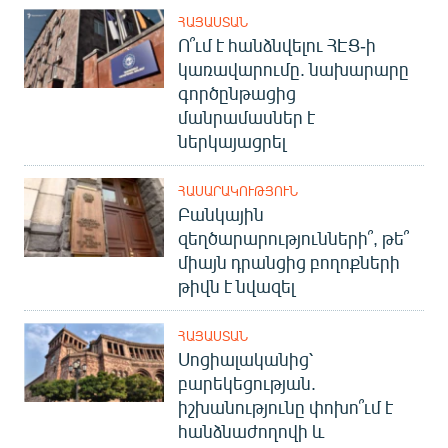
ՀԱՅԱՍՏԱՆ
Ո՞ւմ է հանձնվելու ՀԷՑ-ի
կառավարումը. նախարարը
գործընթացից
մանրամասներ է
ներկայացրել
ՀԱՍԱՐԱԿՈՒԹՅՈՒՆ
Բանկային
զեղծարարությունների՞, թե՞
միայն դրանցից բողոքների
թիվն է նվազել
ՀԱՅԱՍՏԱՆ
Սոցիալականից՝
բարեկեցության.
իշխանությունը փոխո՞ւմ է
հանձնաժողովի և