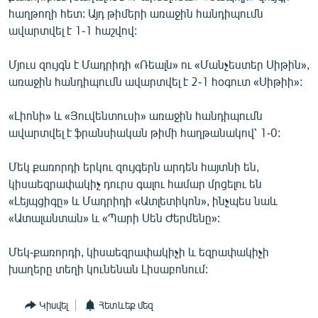
English
հաղթողի հետ: Այդ թիմերի առաջին հանդիպումն
ավարտվել է 1-1 հաշվով:
Русский
Մյուս զույգն է Մադրիդի «Ռեալն» ու «Մանչեստեր Սիթին»,
ՀԵՏԵՎԵՔ ՄԵԶ
առաջին հանդիպումն ավարտվել է 2-1 հօգուտ «Սիթիի»:
«Լիոնի» և «Յուվենտուսի» առաջին հանդիպումն
ավարտվել է ֆրանսիական թիմի հաղթանակով՝ 1-0:
Մեկ քառորդի երկու զույգերն արդեն հայտնի են,
«Ազատության» բոլոր կայքերը
կիսաեզրափակիչ դուրս գալու համար մրցելու են
«Լեյպցիգը» և Մադրիդի «Ատլետիկոն», ինչպես նաև
«Ատալանտան» և «Պարի Սեն Ժերմենը»:
Մեկ-քառորդի, կիսաեզրափակիչի և եզրափակիչի
խաղերը տեղի կունենան Լիսաբոնում:
Կիսվել
Հետևեք մեզ