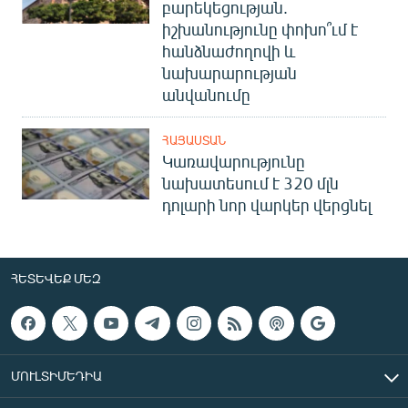
բարեկեցության.
իշխանությունը փոխո՞ւմ է
հանձնաժողովի և
նախարարության
անվանումը
ՀԱՅԱՍՏԱՆ
Կառավարությունը
նախատեսում է 320 մլն
դոլարի նոր վարկեր վերցնել
ՀԵՏԵՎԵՔ ՄԵԶ
ՄՈՒԼՏԻՄԵԴԻԱ