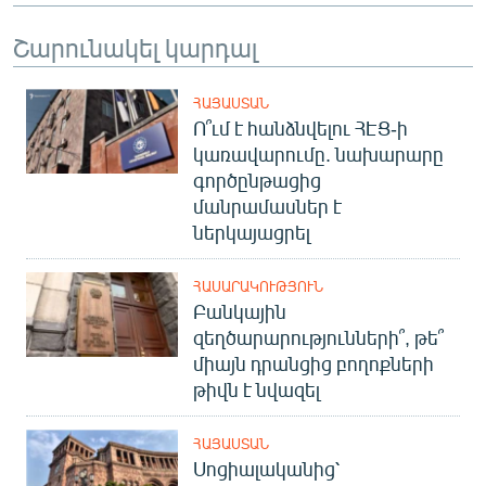
Շարունակել կարդալ
ՀԱՅԱՍՏԱՆ
Ո՞ւմ է հանձնվելու ՀԷՑ-ի
կառավարումը. նախարարը
գործընթացից
մանրամասներ է
ներկայացրել
ՀԱՍԱՐԱԿՈՒԹՅՈՒՆ
Բանկային
զեղծարարությունների՞, թե՞
միայն դրանցից բողոքների
թիվն է նվազել
ՀԱՅԱՍՏԱՆ
Սոցիալականից՝