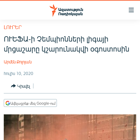
Մատչելիության
հղումներ
Անցնել
ԼՈՒՐԵՐ
հիմնական
ԱԶԱՏՈՒԹՅՈՒՆ TV
ՈՒԵՖԱ-ի Չեմպիոնների լիգայի
բովանդակությանը
ՀԱՅԱՍՏԱՆ
Անցնել
մրցաշարը կշարունակվի օգոստոսին
հիմնական
ՔԱՂԱՔԱԿԱՆ
մենյուին
Արմեն Քոլոյան
ԸՆՏՐՈՒԹՅՈՒՆՆԵՐ 2026
Որոնում
հուլիս 10, 2020
ԻՐԱՎՈՒՆՔ
Կիսվել
ՀԱՍԱՐԱԿՈՒԹՅՈՒՆ
ՏՆՏԵՍՈՒԹՅՈՒՆ
Ավելացրեք մեզ Google-ում
ՂԱՐԱԲԱՂ
ՊԱՏԵՐԱԶՄԻ 6 ՇԱԲԱԹՆԵՐԸ
ՏԱՐԱԾԱՇՐՋԱՆ