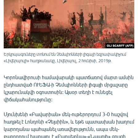
ՄԻՋԱԶԳԱՅԻՆ
ՄՇԱԿՈՒՅԹ
ՍՊՈՐՏ
ՄԵԿՆԱԲԱՆՈՒԹՅՈՒՆ
ՏՏ ԵՒ ԻՆՏԵՐՆԵՏ
Երկրպագուները տոնում են Չեմպիոնների լիգայի եզրափակիչում
ԿՈՐՈՆԱՎԻՐՈՒՍ
«Լիվերպուլի» հաղթանակը, Լիվերպուլ, 2 հունիսի, 2019թ.
ԱՐԽԻՎ
Կորոնավիրուսի համավարակի պատճառով մարտ ամսին
ՏԵՍԱՆՅՈՒԹԵՐ
ընդհատված ՈՒԵՖԱ-ի Չեմպիոնների լիգայի մրցաշարը
կշարունակվի օգոստոսին: Այսօր տեղի է ունեցել
ԲԱՆԱՎԵՃ
վիճակահանությունը:
ՁԳՏԵԼՈՎ ԼԱՎԱԳՈՒՅՆԻՆ
Մյունխենի «Բավարիան» մեկ-ութերորդում 3-0 հաշվով
ՓՈԴՔԱՍԹ
հաղթել է Լոնդոնի «Չելսիին», և եթե պատասխան խաղում
կարողանա պահպանել առավելությունն, ապա մեկ-
Հայերեն
քառորդում խաղալու է «Բարսելոնա»-«Նապոլի» զույգի