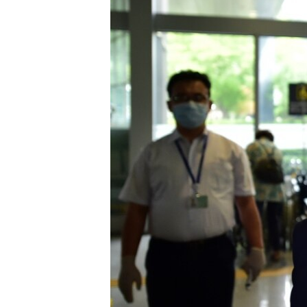
ՄԻՋԱԶԳԱՅԻՆ
ՄՇԱԿՈՒՅԹ
ՍՊՈՐՏ
ՄԵԿՆԱԲԱՆՈՒԹՅՈՒՆ
ՏՏ ԵՒ ԻՆՏԵՐՆԵՏ
ԿՈՐՈՆԱՎԻՐՈՒՍ
ԱՐԽԻՎ
ՏԵՍԱՆՅՈՒԹԵՐ
ԲԱՆԱՎԵՃ
ՁԳՏԵԼՈՎ ԼԱՎԱԳՈՒՅՆԻՆ
ՓՈԴՔԱՍԹ