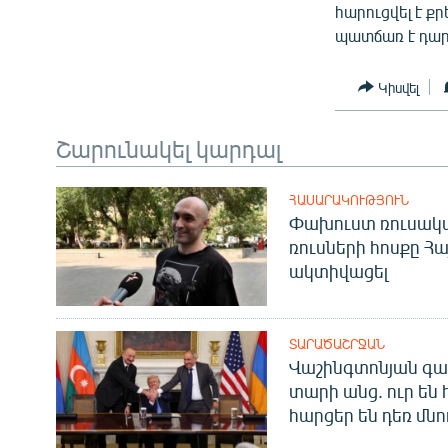
հարուցվել է ք
պատճառ է դար
Կիսվել
Շարունակել կարդալ
ՀԱՍԱՐԱԿՈՒԹՅՈՒՆ
Փախուստ ռուսական
ռուսների հոսքը Հ
ակտիվացել
ՏԱՐԱԾԱՇՐՋԱՆ
Վաշինգտոնյան գա
տարի անց. ուր են 
հարցեր են դեռ մնո