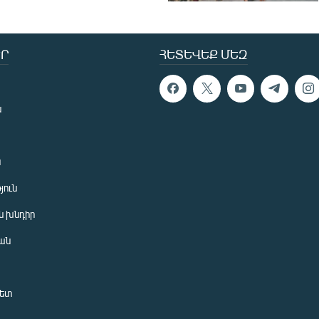
Ր
ՀԵՏԵՎԵՔ ՄԵԶ
ն
ն
յուն
 խնդիր
ան
նետ