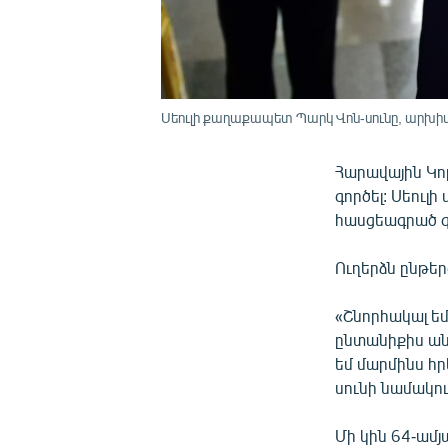
Սեուլի քաղաքապետ Պարկ Վոն-սունը, արխիվ, 
Հարավային Կո
գործել: Սեու
հասցեագրած գր
Ուղերձն ընթե
«Շնորհակալ եմ
ընտանիքիս ան
եմ մարմինս հր
սունի նամակու
Մի կին 64-ամ