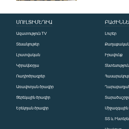
ՄՈՒԼՏԻՄԵԴԻԱ
ԲԱԺԻՆՆԵ
Ազատություն TV
Լուրեր
Տեսանյութեր
Քաղաքակա
Լրատվական
Իրավունք
Կիրակնօրյա
Տնտեսությու
Ռադիոծրագրեր
Հասարակութ
Առավոտյան ծրագիր
Ղարաբաղյան
Ցերեկային ծրագիր
Տարածաշրջ
Հայերեն
Երեկոյան ծրագիր
Միջազգային
English
ՏՏ և Ինտեր
Русский