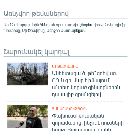
Առնչվող թեմաներով
Արմեն Սարգսյանին ծննդյան օրվա առթիվ շնորհավորել են Վլադիմիր
Պուտինը, Սի Ծինփինը, Սերջիո Մատարելլան
Շարունակել կարդալ
ՄԻՋԱԶԳԱՅԻՆ
Անհետացա՞ծ, թե՞ զոհված․
ՌԴ-ն գումար է խնայում՝
անհետ կորած զինվորներին
դասալիք գրանցելով
ՀԱՍԱՐԱԿՈՒԹՅՈՒՆ
Փախուստ ռուսական
զորամասից. ինչու է ռուսների
հոսքը Հայաստան կրկին