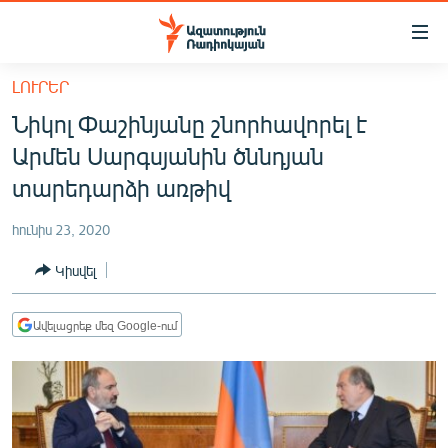
Մատչելիության
հղումներ
Անցնել
ԼՈՒՐԵՐ
հիմնական
ԱԶԱՏՈՒԹՅՈՒՆ TV
Նիկոլ Փաշինյանը շնորհավորել է
բովանդակությանը
ՀԱՅԱՍՏԱՆ
Անցնել
Արմեն Սարգսյանին ծննդյան
հիմնական
ՔԱՂԱՔԱԿԱՆ
տարեդարձի առթիվ
մենյուին
ԸՆՏՐՈՒԹՅՈՒՆՆԵՐ 2026
Որոնում
հունիս 23, 2020
ԻՐԱՎՈՒՆՔ
Կիսվել
ՀԱՍԱՐԱԿՈՒԹՅՈՒՆ
ՏՆՏԵՍՈՒԹՅՈՒՆ
Ավելացրեք մեզ Google-ում
ՂԱՐԱԲԱՂ
ՊԱՏԵՐԱԶՄԻ 6 ՇԱԲԱԹՆԵՐԸ
ՏԱՐԱԾԱՇՐՋԱՆ