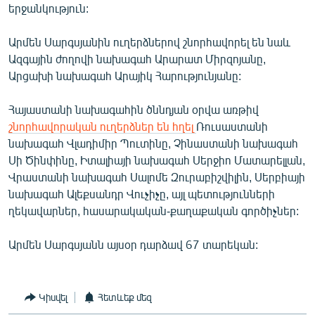
երջանկություն:
English
Русский
Արմեն Սարգսյանին ուղերձներով շնորհավորել են նաև
Ազգային ժողովի նախագահ Արարատ Միրզոյանը,
Արցախի նախագահ Արայիկ Հարությունյանը:
ՀԵՏԵՎԵՔ ՄԵԶ
Հայաստանի նախագահին ծննդյան օրվա առթիվ
շնորհավորական ուղերձներ են հղել
Ռուսաստանի
նախագահ Վլադիմիր Պուտինը, Չինաստանի նախագահ
Սի Ծինփինը, Իտալիայի նախագահ Սերջիո Մատարելլան,
«Ազատության» բոլոր կայքերը
Վրաստանի նախագահ Սալոմե Զուրաբիշվիլին, Սերբիայի
նախագահ Ալեքսանդր Վուչիչը, այլ պետությունների
ղեկավարներ, հասարակական-քաղաքական գործիչներ:
Արմեն Սարգսյանն այսօր դարձավ 67 տարեկան:
Կիսվել
Հետևեք մեզ