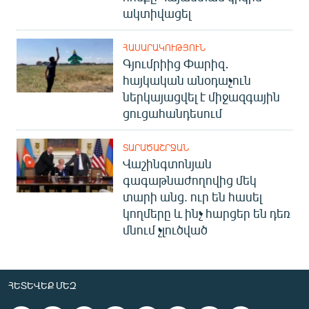
ակտիվացել
ՀԱՍԱՐԱԿՈՒԹՅՈՒՆ
Գյումրիից Փարիզ․
հայկական անօդաչուն
ներկայացվել է միջազգային
ցուցահանդեսում
ՏԱՐԱԾԱՇՐՋԱՆ
Վաշինգտոնյան
գագաթնաժողովից մեկ
տարի անց. ուր են հասել
կողմերը և ինչ հարցեր են դեռ
մնում չլուծված
ՀԵՏԵՎԵՔ ՄԵԶ