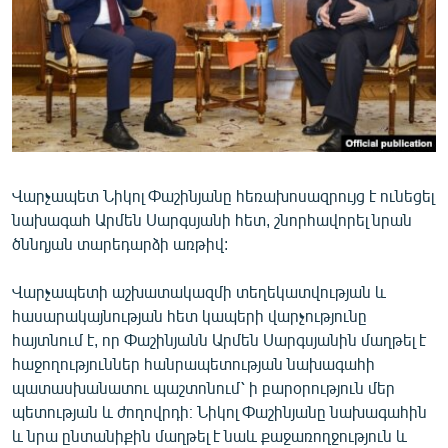
ՄԻՋԱԶԳԱՅԻՆ
ՄՇԱԿՈՒՅԹ
ՍՊՈՐՏ
ՄԵԿՆԱԲԱՆՈՒԹՅՈՒՆ
ՏՏ ԵՒ ԻՆՏԵՐՆԵՏ
Վարչապետ Նիկոլ Փաշինյանը հեռախոսազրույց է ունեցել
ԿՈՐՈՆԱՎԻՐՈՒՍ
նախագահ Արմեն Սարգսյանի հետ, շնորհավորել նրան
ԱՐԽԻՎ
ծննդյան տարեդարձի առթիվ:
ՏԵՍԱՆՅՈՒԹԵՐ
Վարչապետի աշխատակազմի տեղեկատվության և
ԲԱՆԱՎԵՃ
հասարակայնության հետ կապերի վարչությունը
հայտնում է, որ Փաշինյանն Արմեն Սարգսյանին մաղթել է
ՁԳՏԵԼՈՎ ԼԱՎԱԳՈՒՅՆԻՆ
հաջողություններ հանրապետության նախագահի
ՓՈԴՔԱՍԹ
պատասխանատու պաշտոնում՝ ի բարօրություն մեր
պետության և ժողովրդի։ Նիկոլ Փաշինյանը նախագահին
Հայերեն
և նրա ընտանիքին մաղթել է նաև քաջառողջություն և