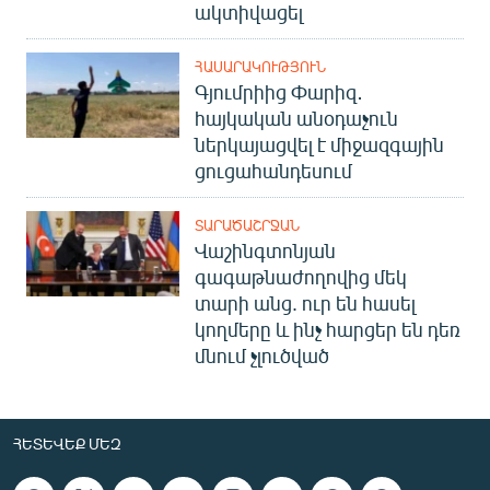
ակտիվացել
ՀԱՍԱՐԱԿՈՒԹՅՈՒՆ
Գյումրիից Փարիզ․
հայկական անօդաչուն
ներկայացվել է միջազգային
ցուցահանդեսում
ՏԱՐԱԾԱՇՐՋԱՆ
Վաշինգտոնյան
գագաթնաժողովից մեկ
տարի անց. ուր են հասել
կողմերը և ինչ հարցեր են դեռ
մնում չլուծված
ՀԵՏԵՎԵՔ ՄԵԶ