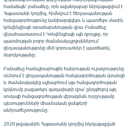
English
համաձայն՝ բանաձևը, որն ավանդաբար ներկայացվում է
Հայաստանի կողմից, հիմնվում է Ցեղասպանության
Русский
հանցագործությունը կանխարգելելու և պատժելու մասին
կոնվենցիայի տրամաբանության վրա: Բանաձևը
ՀԵՏԵՎԵՔ ՄԵԶ
վերահաստատում է Կոնվենցիայի այն դրույթը, որ
պատմության բոլոր ժամանակաշրջաններում
ցեղասպանությունը մեծ կորուստներ է պատճառել
մարդկությանը:
Բանաձևը համաշխարհային հանրության ուշադրությունը
«Ազատության» բոլոր կայքերը
սևեռում է ցեղասպանության հանցագործության վտանգի
և ժամանակակից աշխարհում այս հանցագործության
կրկնումը բացառելու գաղափարի վրա՝ ընդգծելով այդ
սոսկալի հանցագործության վերացման ուղղությամբ
պետությունների միասնական ջանքերի
անհրաժեշտությունը:
2020 թվականին Հայաստանի կողմից ներկայացված