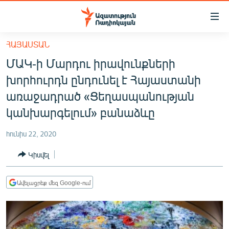
Մատչելիության
հղումներ
Անցնել
ՀԱՅԱՍՏԱՆ
հիմնական
ԱԶԱՏՈՒԹՅՈՒՆ TV
ՄԱԿ-ի Մարդու իրավունքների
բովանդակությանը
ՀԱՅԱՍՏԱՆ
Անցնել
խորհուրդն ընդունել է Հայաստանի
հիմնական
ՔԱՂԱՔԱԿԱՆ
առաջադրած «Ցեղասպանության
մենյուին
ԸՆՏՐՈՒԹՅՈՒՆՆԵՐ 2026
կանխարգելում» բանաձևը
Որոնում
ԻՐԱՎՈՒՆՔ
հունիս 22, 2020
ՀԱՍԱՐԱԿՈՒԹՅՈՒՆ
Կիսվել
ՏՆՏԵՍՈՒԹՅՈՒՆ
ՂԱՐԱԲԱՂ
Ավելացրեք մեզ Google-ում
ՊԱՏԵՐԱԶՄԻ 6 ՇԱԲԱԹՆԵՐԸ
ՏԱՐԱԾԱՇՐՋԱՆ