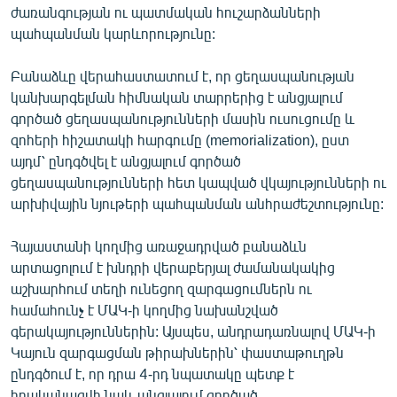
ժառանգության ու պատմական հուշարձանների
պահպանման կարևորությունը:
Բանաձևը վերահաստատում է, որ ցեղասպանության
կանխարգելման հիմնական տարրերից է անցյալում
գործած ցեղասպանությունների մասին ուսուցումը և
զոհերի հիշատակի հարգումը (memorialization), ըստ
այդմ՝ ընդգծվել է անցյալում գործած
ցեղասպանությունների հետ կապված վկայությունների ու
արխիվային նյութերի պահպանման անհրաժեշտությունը:
Հայաստանի կողմից առաջադրված բանաձևն
արտացոլում է խնդրի վերաբերյալ ժամանակակից
աշխարհում տեղի ունեցող զարգացումներն ու
համահունչ է ՄԱԿ-ի կողմից նախանշված
գերակայություններին: Այսպես, անդրադառնալով ՄԱԿ-ի
Կայուն զարգացման թիրախներին՝ փաստաթուղթն
ընդգծում է, որ դրա 4-րդ նպատակը պետք է
իրականացվի նաև անցյալում գործած