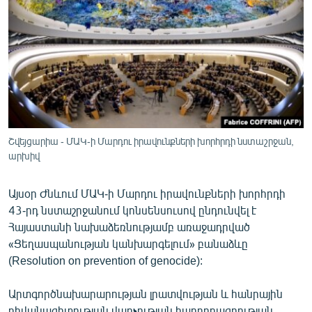
ՄԻՋԱԶԳԱՅԻՆ
ՄՇԱԿՈՒՅԹ
ՍՊՈՐՏ
ՄԵԿՆԱԲԱՆՈՒԹՅՈՒՆ
ՏՏ ԵՒ ԻՆՏԵՐՆԵՏ
ԿՈՐՈՆԱՎԻՐՈՒՍ
Շվեյցարիա - ՄԱԿ-ի Մարդու իրավունքների խորհրդի նստաշրջան,
արխիվ
ԱՐԽԻՎ
ՏԵՍԱՆՅՈՒԹԵՐ
Այսօր Ժնևում ՄԱԿ-ի Մարդու իրավունքների խորհրդի
43-րդ նստաշրջանում կոնսենսուսով ընդունվել է
ԲԱՆԱՎԵՃ
Հայաստանի նախաձեռնությամբ առաջադրված
ՁԳՏԵԼՈՎ ԼԱՎԱԳՈՒՅՆԻՆ
«Ցեղասպանության կանխարգելում» բանաձևը
(Resolution on prevention of genocide):
ՓՈԴՔԱՍԹ
Արտգործնախարարության լրատվության և հանրային
Հայերեն
դիվանագիտության վարչության հաղորդագրության