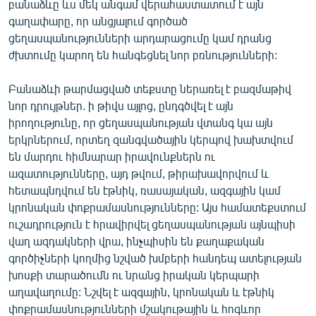
բանաձևը ևս մեկ անգամ վերահաստատում է այն
գաղափարը, որ անցյալում գործած
ցեղասպանությունների արդարացումը կամ դրանց
ժխտումը կարող են հանգեցնել նոր բռնությունների:
Բանաձևի թարմացված տեքստը ներառել է բազմաթիվ
նոր դրույթներ. ի թիվս այլոց, ընդգծվել է այն
իրողությունը, որ ցեղասպանության վտանգ կա այն
երկրներում, որտեղ զանգվածային կերպով խախտվում
են մարդու հիմնարար իրավունքներն ու
ազատությունները, այդ թվում, թիրախավորվում և
հետապնդվում են էթնիկ, ռասայական, ազգային կամ
կրոնական փոքրամասնությունները: Այս համատեքստում
ուշադրություն է հրավիրվել ցեղասպանության այնպիսի
վաղ ազդակների վրա, ինչպիսին են քաղաքական
գործիչների կողմից նշված խմբերի հանդեպ ատելության
խոսքի տարածումն ու նրանց իրական կերպարի
աղավաղումը: Նշվել է ազգային, կրոնական և էթնիկ
փոքրամասնությունների մշակութային և հոգևոր